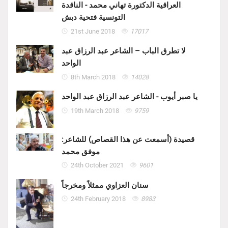
العراقية الدكتورة تهاني محمد - الناقدة
التونسية فتحية دبش
21st June 2018
17017
لا تطرق الباب – الشاعر عبد الرزاق عبد
الواحد
8th March 2018
14028
يا صبر أيوب - الشاعر عبد الرزاق عبد الواحد
19th March 2018
9759
قصيدة (أسمعت عن هذا القصاص) للشاعر:
موفق محمد
24th October 2021
9601
سنان العزاوي ممثلاً ومخرجاً
24th February 2018
8983