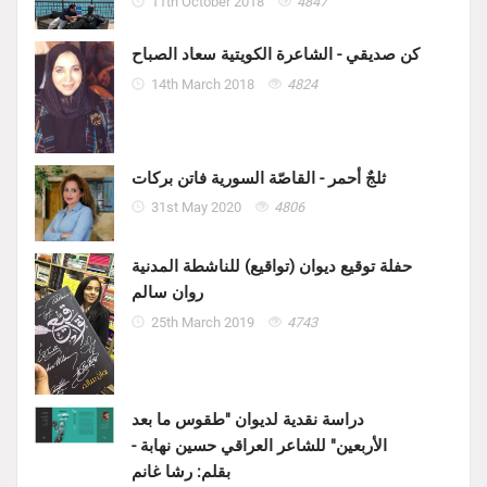
11th October 2018
4847
كن صديقي - الشاعرة الكويتية سعاد الصباح
14th March 2018
4824
ثلجٌ أحمر - القاصّة السورية فاتن بركات
31st May 2020
4806
حفلة توقيع ديوان (تواقيع) للناشطة المدنية
روان سالم
25th March 2019
4743
دراسة نقدية لديوان "طقوس ما بعد
الأربعين" للشاعر العراقي حسين نهابة -
بقلم: رشا غانم