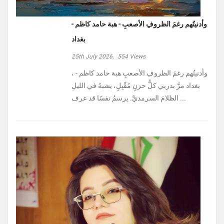
وأدنيتُهم رغمَ الظروفِ الأصعبِ - هبة حامد كاظم -
بغداد
25th July 2026,
554
Views
، وأدنيتُهم رغمَ الظروفِ الأصعبِ هبة حامد كاظم -
بغداد مرَّ بدربي كلُّ حزنٍ مُقْبِلٍ، يشبهُ في الليلِ
الظلامَ السرمديَّ. يرسمُ نفسًا قد عرف ...