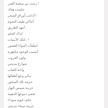
رست بي سفينة القدر !
جلست هناك
أداعب أوراق الشجر !
أحاكي طيف النجوم
أمهد الطريق..
لذاك الحلم
لتلك الأمنيات.. !
انطفأت أضواء القصور
أمست الوجوه مكفهرة
ولون الغروب
شوارع مدينتي
واحة للغياب
تبكي وجع أطفالها
حزينة تلك الصخور
حزينة شمس النهار
تخفي دموعها الذهبية
خلف غيوم سوداء
حزينة سماء مدينتي