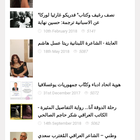
"نصف رغيف وكتاب" فدريكو غارثيا لوركا
عن الاسبانية ترجمة: حسين نهابة
10th February 2018
5141
العابثة - الشاعرة اللبنانية ريتا عسل هاشم
18th May 2018
5087
هوية اتحاد ادباء وكتّاب جمهوريات يوغسلافيا
31st December 2017
5072
رحلة الدوقة آنا... رواية التفاصيل المثيرة -
الكاتب العراقي شكر حاجم الصالحي
14th September 2018
5062
وطني – الشاعر العراقي المُغترب سعدي