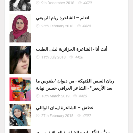
9th December 2018
4429
اتعلم – الشاعرة ريام الربيعي
26th February 2018
4429
أنتَ أنا - الشاعرة الجزائرية ليلى الطيب
11th July 2018
4426
ربان السفن المُنهكة - من ديوان "طقوس ما
بعد الأربعين" - الشاعر العرافي حسين نهابة
18th March 2019
4425
عطش – الشاعرة ايمان الوائلي
27th February 2018
4392
تبسُّم الذِّكريات - الشاعرة العراقية يسرى