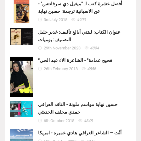
أفضل عشرة كتب لـ "ميغيل دي سرفانتس" -
عن الاسبانية ترجمة: حسين نهابة
3rd July 2018
4900
عنوان الكتاب: ليتني أبالغ تأليف: غدير جليل
التصنيف: يوميات
29th November 2023
4894
"فحيح عمامة" - الشاعرة الاء عبد الحي
26th February 2018
4856
حسين نهابة مواسم ملونة - الناقد العراقي
حمدي مخلف الحديثي
6th October 2018
4848
أنْتِ – الشاعر العراقي هادي عميره - امريكا