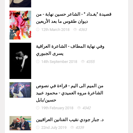
قصيدة "بغـداد " - الشاعر حسين نهابة - من
ديوان طقوس ما بعد الأربعين
12th March 2018
4363
وفي نهاية المطاف - الشاعرة العراقية
يسرى الجبوري
14th September 2018
4355
من الميم الى اليم - قراءة في نصوص
الشاعرة مروه العميدي - محمود عبيد
حسين/بابل
19th February 2018
4342
د. جبار جودي نقيب الفنانين العراقيين
22nd July 2019
4339