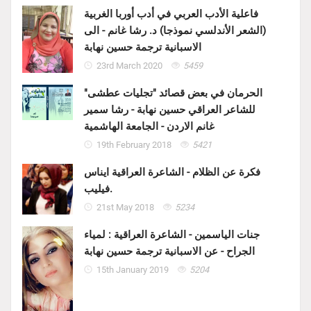
فاعلية الأدب العربي في أدب أوربا الغربية
(الشعر الأندلسي نموذجا) د. رشا غانم - الى
الاسبانية ترجمة حسين نهابة
23rd March 2020
5459
الحرمان في بعض قصائد "تجليات عطشى"
للشاعر العراقي حسين نهابة - رشا سمير
غانم الاردن - الجامعة الهاشمية
19th February 2018
5421
فكرة عن الظلام - الشاعرة العراقية ايناس
فيليب.
21st May 2018
5234
جنات الياسمين - الشاعرة العراقية : لمياء
الجراح - عن الاسبانية ترجمة حسين نهابة
15th January 2019
5204