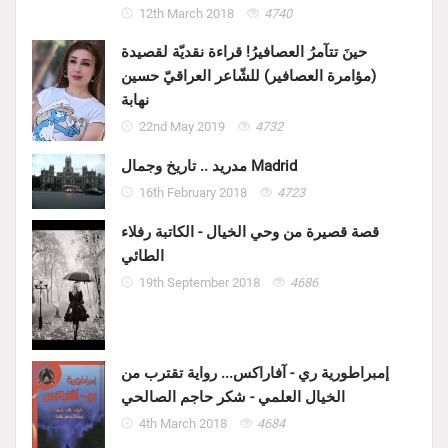
12th March 2018
4740
حينَ تتآمرُ العصافيرُ! قراءة نقديّة لقصيدة
(مؤامرة العصافير) للشّاعر العراقيّ حسين
نهابة
22nd May 2019
4732
مدريد .. تاريخ وجمال Madrid
16th February 2018
4723
قصة قصيرة من وحي الخيال - الكاتبة رفلاء
الطائي
19th September 2018
4686
إمبراطورية ري - آفاراكس... رواية تقترب من
الخيال العلمي - شكر حاجم الصالحي
4th March 2018
4684