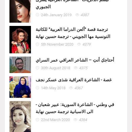
الجبوري
24th January 2019
4387
ترجمة قصة "ألعن الدراما العربية" للكاتبة
التونسية مها الجويني - ترجمة حسين نهابة
5th November 2020
4379
أحتاجكِ أنتِ – الشاعر العراقي عمر السراي
30th August 2018
4375
غصة - الشاعرة العراقية شذى عسكر نجف
14th May 2018
4367
قي وطني - الشاعرة السورية: عبير شعبان -
الى الاسبانية ترجمة حسين نهابة
22nd March 2020
4364