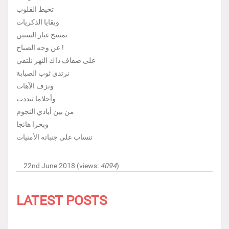
تخيط القلوب
وبقايا الذكريات
تمسح غبار السنين
عن وجه الصباح !
على ضفاف ذاك النهر نلتقي
نرتدي ثوب الصبابة
ونزف الآهات
وأحلاما تبددت
من بين أيادي النجوم
وبحرا هائجا
تنساب على جنباته الأمنيات
22nd June 2018 (views:
4094
)
LATEST POSTS