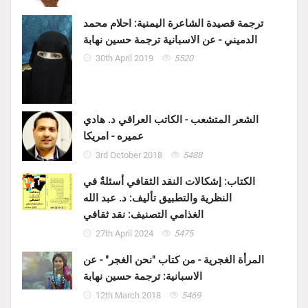
ترجمة قصيدة الشاعرة اليمنية: احلام محمد
الدميني - عن الاسبانية ترجمة حسين نهابة
30th April 2019
5520
الشعر المتشعب - الكاتب العراقي د. هادي
عميره - امريكا
3rd October 2018
5488
الكتاب: إشكالات النقد الثقافي أسئلةٌ في
النظرية والتطبيق تأليف: د. عبد الله
الغذامي التصنيف: نقد ثقافي
27th April 2024
5475
المرأة الغجرية - من كتاب "نحن الغجر" - عن
الاسبانية: ترجمة حسين نهابة
12th March 2018
5469