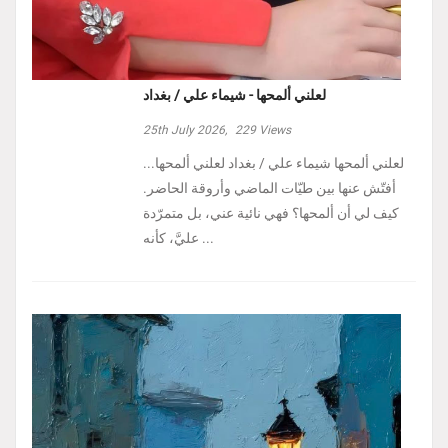
لعلني ألمحها - شيماء علي / بغداد
25th July 2026,
229
Views
لعلني ألمحها شيماء علي / بغداد لعلني ألمحها...
أفتّش عنها بين طيّات الماضي وأروقة الحاضر.
كيف لي أن ألمحها؟ فهي نائية عني، بل متمرّدة
عليَّ، كأنه ...