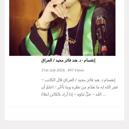
إنقسام - د. هند فائز مجيد / العراق
21st July 2026,
897
Views
إنقسام د. هند فائز مجيد / العراق ‏قال الكاتب –
غفر الله له ما تقدّم من نظره وما تأخّر :- ‏اعلمْ أن
الله – جلّ ثناؤه – إذا أراد بالكائن ابتلاءً ...