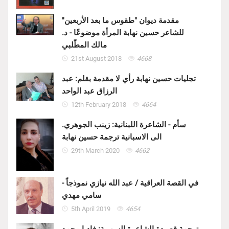
مقدمة ديوان "طقوس ما بعد الأربعين"
للشاعر حسين نهابة المرأة موضوعًا - د.
مالك المطّلبي
21st August 2018
4668
تجليات حسين نهابة رأي لا مقدمة بقلم: عبد
الرزاق عبد الواحد
12th February 2018
4664
سأم - الشاعرة اللبنانية: زينب الجوهري.
الى الاسبانية ترجمة حسين نهابة
29th March 2020
4662
في القصة العراقية / عبد الله نيازي نموذجاً -
سامي مهدي
5th April 2019
4654
ترجمة قصيدة الشاعرة السورية: فاديا محمد