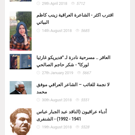
29th April 2018
5712
اقترب اكثر - الشاعرة العراقية زينب كاظم
البياتي
14th August 2018
5685
العاقر .. مسرحية نادرة لـ "فديريكو غارثيا
لوركا" - شكر حاجم الصالحي
27th January 2019
5667
لا نجمة للغائب – الشاعر العراقي موفق
محمد
30th August 2018
5551
أدباء عراقيون (الناقد عبد الجبار عباس
1941 - 1992) - الشنفرى
19th August 2018
5528