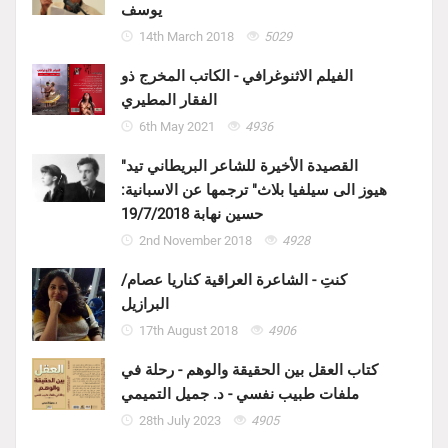
يوسف
14th March 2018
5029
الفيلم الاثنوغرافي - الكاتب المخرج ذو
الفقار المطيري
6th May 2021
4936
"القصيدة الأخيرة للشاعر البريطاني تيد
هيوز الى سيلفيا بلاث" ترجمها عن الاسبانية:
حسين نهابة 19/7/2018
2nd November 2018
4928
كنتِ - الشاعرة العراقية كناريا عصام/
البرازيل
17th August 2018
4906
كتاب العقل بين الحقيقة والوهم - رحلة في
ملفات طبيب نفسي - د. جميل التميمي
28th July 2023
4905