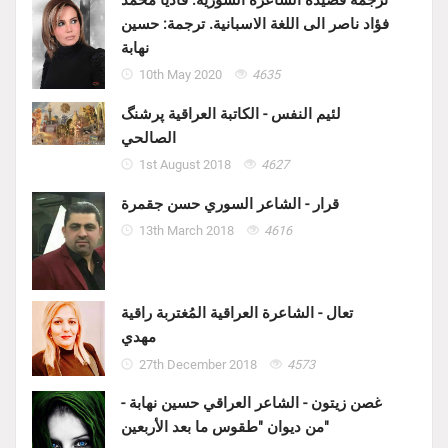
فؤاد ناصر الى اللغة الاسبانية. ترجمة: حسين
نهابة
10th May 2020
4635
لئيم النفس - الكاتبة العراقية پرشنگ
الصالحي
1st August 2018
4627
قرار - الشاعر السوري حسن جقمرة
13th March 2018
4616
تعال - الشاعرة العراقية المُغتربة راقية
مهدي
27th December 2018
4573
غصن زيتون - الشاعر العراقي حسين نهابة -
من ديوان "طقوس ما بعد الأربعين"