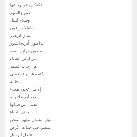
تكفكف عن وجنتيها
دموع السهر
وظلام الليل
وأطفالا يزرعون
أشتال الزهزر
يداعبون أتربة القبور
يبتلعون مرارة الفقد
في ليالي الشتاء
مع زخات المطر
كئيبة شوارع مدينتي
خالية..
إلا من عجوز بهدوء
تردد أغنية قديمة
تحمل بين طياتها
معنى الحياة
تجر الخطى بظهر المحن
تمضي في جنبات الأرض
تنتعل الرحيل