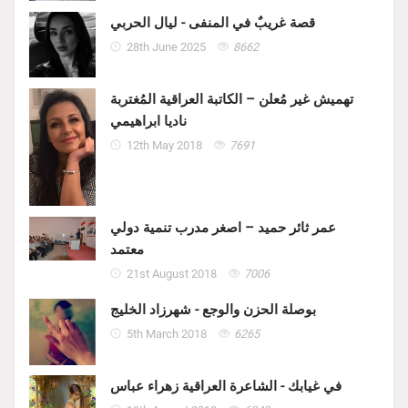
قصة غريبٌ في المنفى - ليال الحربي
28th June 2025
8662
تهميش غير مُعلن – الكاتبة العراقية المُغتربة
ناديا ابراهيمي
12th May 2018
7691
عمر ثائر حميد – اصغر مدرب تنمية دولي
معتمد
21st August 2018
7006
بوصلة الحزن والوجع - شهرزاد الخليج
5th March 2018
6265
في غيابك - الشاعرة العراقية زهراء عباس