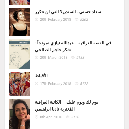
سعاد حسني.. السندريلا التي لن تتكرر
20th February 2018
5202
في القصة العراقية... عبدالله نيازي نموذجاً -
شكر حاجم الصالحي
20th March 2018
5183
الأقباط
17th February 2018
5172
يوم لك ويوم عليك – الكاتبة العراقية
المُغتربة ناديا ابراهيمي
8th April 2018
5170