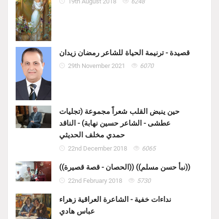
19th August 2018
6248
قصيدة - ترنيمة الحياة للشاعر رمضان زيدان
29th November 2021
6070
حين ينبض القلب شعراً مجموعة (تجليات
عطشى - الشاعر حسين نهابة) - الناقد
حمدي مخلف الحديثي
22nd December 2018
6065
((الحصان - قصة قصيرة)) ((نبأ حسن مسلم))
22nd February 2018
5730
نداءات خفية - الشاعرة العراقية زهراء
عباس هادي