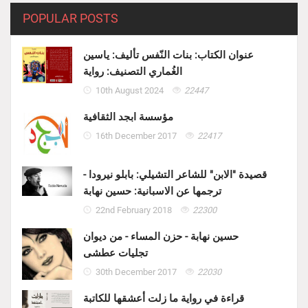
POPULAR POSTS
عنوان الكتاب: بنات النّفس تأليف: ياسين
الغُماري التصنيف: رواية
10th August 2024
22447
مؤسسة ابجد الثقافية
16th December 2017
22417
قصيدة "الابن" للشاعر التشيلي: بابلو نيرودا -
ترجمها عن الاسبانية: حسين نهابة
22nd February 2018
22300
حسين نهابة - حزن المساء - من ديوان
تجليات عطشى
30th December 2017
22030
قراءة في رواية ما زلت أعشقها للكاتبة