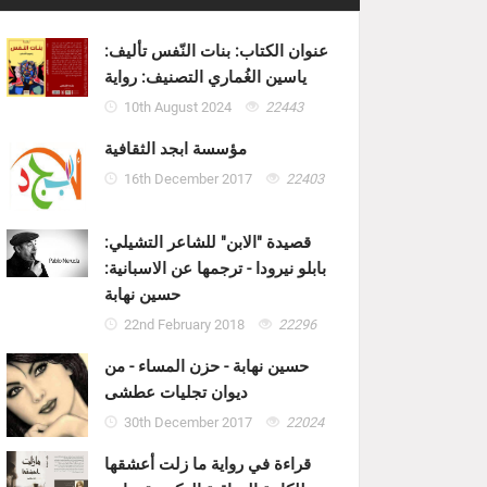
عنوان الكتاب: بنات النّفس تأليف:
ياسين الغُماري التصنيف: رواية
10th August 2024
22443
مؤسسة ابجد الثقافية
16th December 2017
22403
قصيدة "الابن" للشاعر التشيلي:
بابلو نيرودا - ترجمها عن الاسبانية:
حسين نهابة
22nd February 2018
22296
حسين نهابة - حزن المساء - من
ديوان تجليات عطشى
30th December 2017
22024
قراءة في رواية ما زلت أعشقها