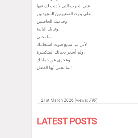
على الحرب التي لا ذنب لك فيها
على يديك الصغيرتين المجهدتين
وقدميك الحافيتين
وثيابك البالية.
سامحني
لأني لم أسمع صوت استغاثتك
ولم أشعر بحياتك المتكسرة،
وعجزي عن حمايتك.
سامحني أيها الطفل!
21st March 2026 (views:
799
)
LATEST POSTS