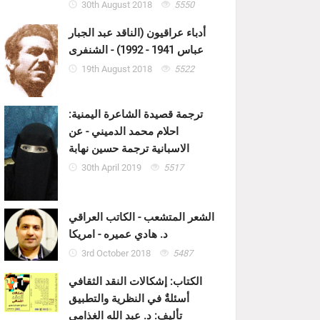
30th August 2018
5550
أدباء عراقيون (الناقد عبد الجبار
عباس 1941 - 1992) - الشنفرى
19th August 2018
5522
ترجمة قصيدة الشاعرة اليمنية:
احلام محمد الدميني - عن
الاسبانية ترجمة حسين نهابة
30th April 2019
5517
الشعر المتشعب - الكاتب العراقي
د. هادي عميره - امريكا
3rd October 2018
5487
الكتاب: إشكالات النقد الثقافي
أسئلةٌ في النظرية والتطبيق
تأليف: د. عبد الله الغذامي