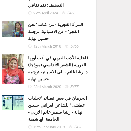
التصنيف: نقد ثقافي
27th April 2024
5468
المرأة الغجرية - من كتاب "نحن
الغجر" - عن الاسبانية: ترجمة
حسين نهابة
12th March 2018
5466
فاعلية الأدب العربي في أدب أوربا
الغربية (الشعر الأندلسي نموذجا)
د. رشا غانم - الى الاسبانية ترجمة
حسين نهابة
23rd March 2020
5455
الحرمان في بعض قصائد "تجليات
عطشى" للشاعر العراقي حسين
نهابة - رشا سمير غانم الاردن -
الجامعة الهاشمية
19th February 2018
5420