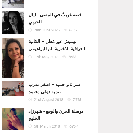
قصة غريبٌ في المنفى - ليال
الحربي
28th June 2025
8659
تهميش غير مُعلن – الكاتبة
العراقية المُغتربة ناديا ابراهيمي
12th May 2018
7688
عمر ثائر حميد – اصغر مدرب
تنمية دولي معتمد
21st August 2018
7005
بوصلة الحزن والوجع - شهرزاد
الخليج
5th March 2018
6254