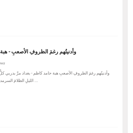
وأدنيتُهم رغمَ الظروفِ الأصعبِ - هبة
ews
الليلِ الظلامَ السرمديَّ. يرسمُ نفسًا قد عرف ...