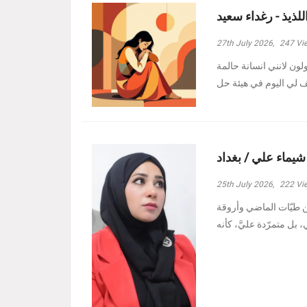
للذيذ - رغداء سعيد
27th July 2026,
247
Vi
ولون لانني انسانة حالمة
 شيماء علي / بغداد
25th July 2026,
222
Vi
ين طيّات الماضي وأروقة