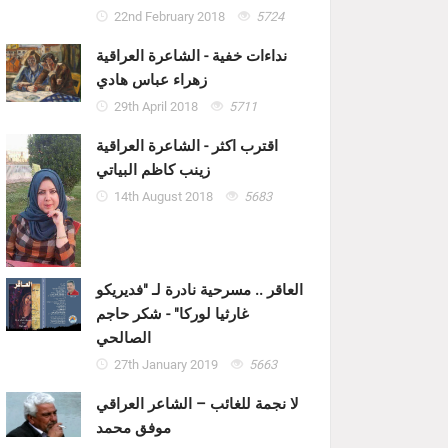
22nd February 2018
5724
نداءات خفية - الشاعرة العراقية
زهراء عباس هادي
29th April 2018
5711
اقترب اكثر - الشاعرة العراقية
زينب كاظم البياتي
14th August 2018
5683
العاقر .. مسرحية نادرة لـ "فديريكو
غارثيا لوركا" - شكر حاجم
الصالحي
27th January 2019
5663
لا نجمة للغائب – الشاعر العراقي
موفق محمد