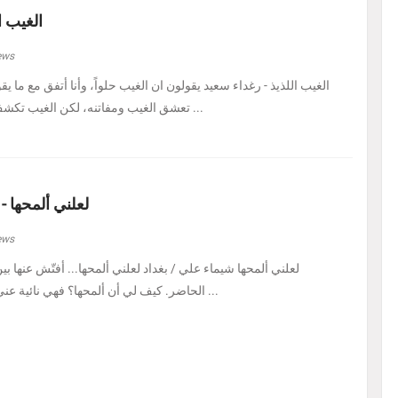
الغيب ا
ews
الغيب اللذيذ - رغداء سعيد يقولون ان الغيب حلواً، وأنا أتفق مع ما يق
تعشق الغيب ومفاتنه، لكن الغيب تكشف لي اليوم في هيئة حل ...
لعلني ألمحها -
ews
لعلني ألمحها شيماء علي / بغداد لعلني ألمحها... أفتّش عنها ب
الحاضر. كيف لي أن ألمحها؟ فهي نائية عني، بل متمرّدة عليَّ، كأنه ...