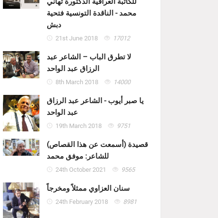
للكاتبة العراقية الدكتورة تهاني
محمد - الناقدة التونسية فتحية
دبش
21st June 2018
17012
لا تطرق الباب – الشاعر عبد
الرزاق عبد الواحد
8th March 2018
14000
يا صبر أيوب - الشاعر عبد الرزاق
عبد الواحد
19th March 2018
9751
قصيدة (أسمعت عن هذا القصاص)
للشاعر: موفق محمد
24th October 2021
9565
سنان العزاوي ممثلاً ومخرجاً
24th February 2018
8981