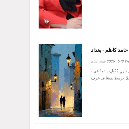
 حامد كاظم - بغداد
25th July 2026,
548
Vi
، وأدنيتُهم رغمَ الظروفِ الأصعبِ هبة حامد كاظم - بغداد مرَّ بدربي كلُّ حزنٍ مُقْبِلٍ، يشبهُ في