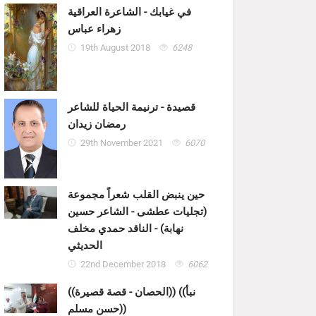
في غيابك - الشاعرة العراقية
زهراء عباس
19th August 2018
6248
قصيدة - ترنيمة الحياة للشاعر
رمضان زيدان
29th November 2021
6070
حين ينبض القلب شعراً مجموعة
(تجليات عطشى - الشاعر حسين
نهابة) - الناقد حمدي مخلف
الحديثي
22nd December 2018
6062
((الحصان - قصة قصيرة)) ((نبأ
حسن مسلم))