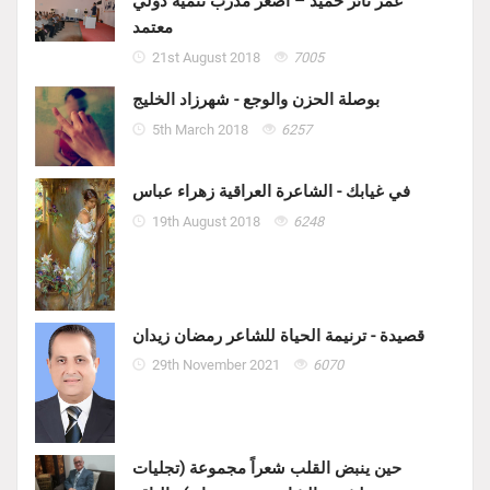
عمر ثائر حميد – اصغر مدرب تنمية دولي
معتمد
21st August 2018
7005
بوصلة الحزن والوجع - شهرزاد الخليج
5th March 2018
6257
في غيابك - الشاعرة العراقية زهراء عباس
19th August 2018
6248
قصيدة - ترنيمة الحياة للشاعر رمضان زيدان
29th November 2021
6070
حين ينبض القلب شعراً مجموعة (تجليات