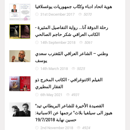
هوية اتحاد ادباء وكتّاب جمهوريات يوغسلافيا
31st December 2017
5070
رحلة الدوقة آنا... رواية التفاصيل المثيرة -
الكاتب العراقي شكر حاجم الصالحي
14th September 2018
5061
وطني – الشاعر العراقي المُغترب سعدي
يوسف
14th March 2018
5025
الفيلم الاثنوغرافي - الكاتب المخرج ذو
الفقار المطيري
6th May 2021
4931
"القصيدة الأخيرة للشاعر البريطاني تيد
هيوز الى سيلفيا بلاث" ترجمها عن الاسبانية:
حسين نهابة 19/7/2018
2nd November 2018
4924