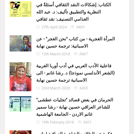
الكتاب: إشكالات النقد الثقافي أسئلةٌ في
النظرية والتطبيق تأليف: د. عبد الله
الغذامي التصنيف: نقد ثقافي
27th April 2024
5469
المرأة الغجرية - من كتاب "نحن الغجر" - عن
الاسبانية: ترجمة حسين نهابة
12th March 2018
5467
فاعلية الأدب العربي في أدب أوربا الغربية
(الشعر الأندلسي نموذجا) د. رشا غانم - الى
الاسبانية ترجمة حسين نهابة
23rd March 2020
5455
الحرمان في بعض قصائد "تجليات عطشى"
للشاعر العراقي حسين نهابة - رشا سمير
غانم الاردن - الجامعة الهاشمية
19th February 2018
5421
فكرة عن الظلام - الشاعرة العراقية ايناس