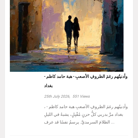
وأدنيتُهم رغمَ الظروفِ الأصعبِ - هبة حامد كاظم -
بغداد
25th July 2026,
551
Views
، وأدنيتُهم رغمَ الظروفِ الأصعبِ هبة حامد كاظم -
بغداد مرَّ بدربي كلُّ حزنٍ مُقْبِلٍ، يشبهُ في الليلِ
الظلامَ السرمديَّ. يرسمُ نفسًا قد عرف ...