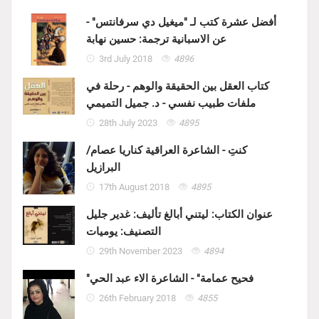
أفضل عشرة كتب لـ "ميغيل دي سرفانتس" -
عن الاسبانية ترجمة: حسين نهابة
3rd July 2018
4896
كتاب العقل بين الحقيقة والوهم - رحلة في
ملفات طبيب نفسي - د. جميل التميمي
28th July 2023
4895
كنتِ - الشاعرة العراقية كناريا عصام/
البرازيل
17th August 2018
4895
عنوان الكتاب: ليتني أبالغ تأليف: غدير جليل
التصنيف: يوميات
29th November 2023
4894
"فحيح عمامة" - الشاعرة الاء عبد الحي
26th February 2018
4855