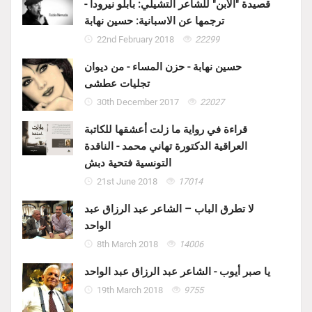
قصيدة "الابن" للشاعر التشيلي: بابلو نيرودا -
ترجمها عن الاسبانية: حسين نهابة
22nd February 2018
22299
حسين نهابة - حزن المساء - من ديوان
تجليات عطشى
30th December 2017
22027
قراءة في رواية ما زلت أعشقها للكاتبة
العراقية الدكتورة تهاني محمد - الناقدة
التونسية فتحية دبش
21st June 2018
17014
لا تطرق الباب – الشاعر عبد الرزاق عبد
الواحد
8th March 2018
14006
يا صبر أيوب - الشاعر عبد الرزاق عبد الواحد
19th March 2018
9755