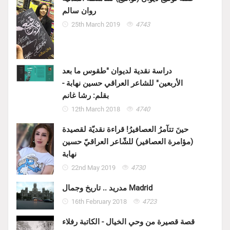
روان سالم
25th March 2019
4743
دراسة نقدية لديوان "طقوس ما بعد
الأربعين" للشاعر العراقي حسين نهابة -
بقلم: رشا غانم
12th March 2018
4740
حينَ تتآمرُ العصافيرُ! قراءة نقديّة لقصيدة
(مؤامرة العصافير) للشّاعر العراقيّ حسين
نهابة
22nd May 2019
4730
مدريد .. تاريخ وجمال Madrid
16th February 2018
4723
قصة قصيرة من وحي الخيال - الكاتبة رفلاء