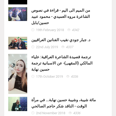
من الميم الى اليم - قراءة في نصوص
الشاعرة مروه العميدي - محمود عبيد
حسين/بابل
19th February 2018
4342
د. جبار جودي نقيب الفنانين العراقيين
22nd July 2019
4337
ترجمة قصيدة الشاعرة العراقية: علياء
المالكي (المقهى)- عن الاسبانية ترجمة
حسين نهابة
17th October 2019
4336
مائة شيبة، وشيبة حسين نهابة... في مرآة
الوقت - الناقد شكر حاجم الصالحي
2nd November 2018
4336