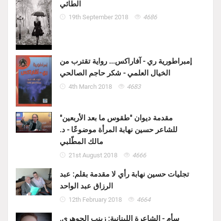
الطائي
19th September 2018
4686
إمبراطورية ري - آفاراكس... رواية تقترب من
الخيال العلمي - شكر حاجم الصالحي
4th March 2018
4683
مقدمة ديوان "طقوس ما بعد الأربعين"
للشاعر حسين نهابة المرأة موضوعًا - د.
مالك المطّلبي
21st August 2018
4666
تجليات حسين نهابة رأي لا مقدمة بقلم: عبد
الرزاق عبد الواحد
12th February 2018
4664
سأم - الشاعرة اللبنانية: زينب الجوهري.