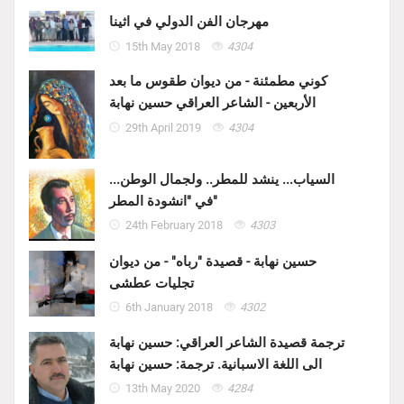
مهرجان الفن الدولي في اثينا
15th May 2018
4304
كوني مطمئنة - من ديوان طقوس ما بعد
الأربعين - الشاعر العراقي حسين نهابة
29th April 2019
4304
السياب... ينشد للمطر.. ولجمال الوطن...
في "انشودة المطر"
24th February 2018
4303
حسين نهابة - قصيدة "رباه" - من ديوان
تجليات عطشى
6th January 2018
4302
ترجمة قصيدة الشاعر العراقي: حسين نهابة
الى اللغة الاسبانية. ترجمة: حسين نهابة
13th May 2020
4284