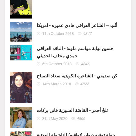
أنْتِ – الشاعر العراقي هادي عميره - امريكا
11th October 2018
4847
حسين نهابة مواسم ملونة - الناقد العراقي
حمدي مخلف الحديثي
6th October 2018
4846
كن صديقي - الشاعرة الكويتية سعاد الصباح
14th March 2018
4822
ثلجٌ أحمر - القاصّة السورية فاتن بركات
31st May 2020
4806
حفلة توقيع ديوان (تواقيع) للناشطة المدنية