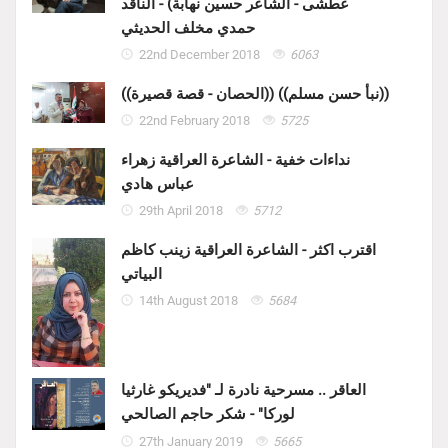
عطشى - الشاعر حسين نهابة) - الناقد
حمدي مخلف الحديثي
22nd December 2018
6063
((الحصان - قصة قصيرة)) ((نبأ حسن مسلم))
22nd February 2018
5725
نداءات خفية - الشاعرة العراقية زهراء
عباس هادي
29th April 2018
5712
اقترب اكثر - الشاعرة العراقية زينب كاظم
البياتي
14th August 2018
5684
العاقر .. مسرحية نادرة لـ "فديريكو غارثيا
لوركا" - شكر حاجم الصالحي
27th January 2019
5665