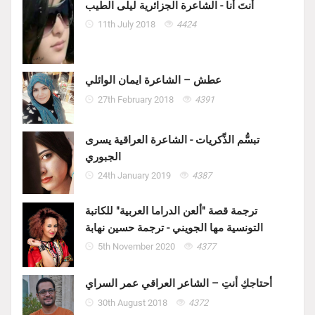
أنتَ أنا - الشاعرة الجزائرية ليلى الطيب
11th July 2018
4424
عطش – الشاعرة ايمان الوائلي
27th February 2018
4391
تبسُّم الذِّكريات - الشاعرة العراقية يسرى
الجبوري
24th January 2019
4387
ترجمة قصة "ألعن الدراما العربية" للكاتبة
التونسية مها الجويني - ترجمة حسين نهابة
5th November 2020
4377
أحتاجكِ أنتِ – الشاعر العراقي عمر السراي
30th August 2018
4372