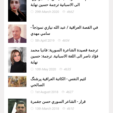
الى الاسبانية ترجمة حسين نهابة
29th March 2020
4662
في القصة العراقية / عبد الله نيازي نموذجاً -
سامي مهدي
5th April 2019
4654
ترجمة قصيدة الشاعرة السورية: فاديا محمد
فؤاد ناصر الى اللغة الاسبانية. ترجمة: حسين
نهابة
10th May 2020
4635
لئيم النفس - الكاتبة العراقية پرشنگ
الصالحي
1st August 2018
4627
قرار - الشاعر السوري حسن جقمرة
13th March 2018
4610