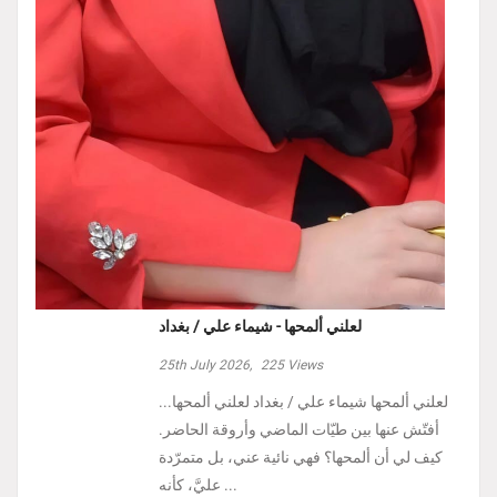
لعلني ألمحها - شيماء علي / بغداد
25th July 2026,
225
Views
لعلني ألمحها شيماء علي / بغداد لعلني ألمحها...
أفتّش عنها بين طيّات الماضي وأروقة الحاضر.
كيف لي أن ألمحها؟ فهي نائية عني، بل متمرّدة
عليَّ، كأنه ...