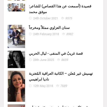
قصيدة (أسمعت عن هذا القصاص) للشاعر:
موفق محمد
24th October 2021
9575
سنان العزاوي ممثلاً ومخرجاً
24th February 2018
8982
قصة غريبٌ في المنفى - ليال الحربي
28th June 2025
8659
تهميش غير مُعلن – الكاتبة العراقية المُغتربة
ناديا ابراهيمي
12th May 2018
7689