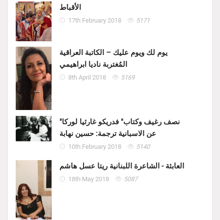
الأقباط
17th February 2018
5171
يوم لك ويوم عليك – الكاتبة العراقية
المُغتربة ناديا ابراهيمي
8th April 2018
5169
"نصف رغيف وكتاب" فدريكو غارثيا لوركا
عن الاسبانية ترجمة: حسين نهابة
10th February 2018
5140
العابثة - الشاعرة اللبنانية ريتا عسل هاشم
18th May 2018
5087