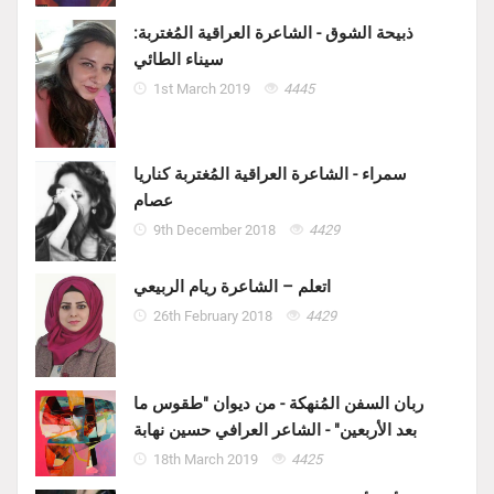
ذبيحة الشوق - الشاعرة العراقية المُغتربة:
سيناء الطائي
1st March 2019
4445
سمراء - الشاعرة العراقية المُغتربة كناريا
عصام
9th December 2018
4429
اتعلم – الشاعرة ريام الربيعي
26th February 2018
4429
ربان السفن المُنهكة - من ديوان "طقوس ما
بعد الأربعين" - الشاعر العرافي حسين نهابة
18th March 2019
4425