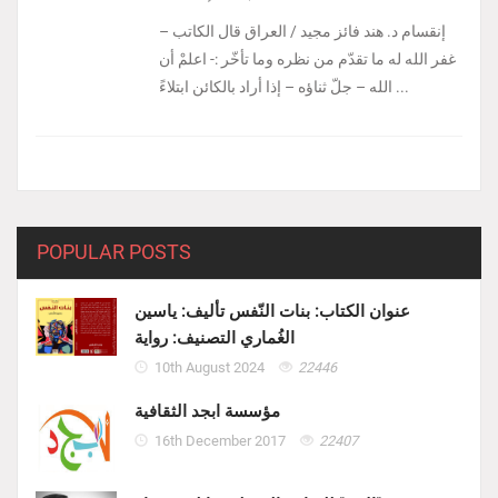
إنقسام د. هند فائز مجيد / العراق ‏قال الكاتب –
غفر الله له ما تقدّم من نظره وما تأخّر :- ‏اعلمْ أن
الله – جلّ ثناؤه – إذا أراد بالكائن ابتلاءً ...
POPULAR POSTS
عنوان الكتاب: بنات النّفس تأليف: ياسين
الغُماري التصنيف: رواية
10th August 2024
22446
مؤسسة ابجد الثقافية
16th December 2017
22407