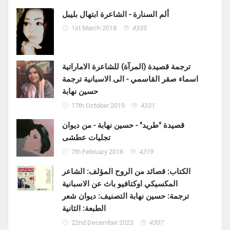
ألم السنارة - الشاعرة ابتهال بليبل
1st March 2018
4335
ترجمة قصيدة (المرآة) للشاعرة الاماراتية
اسماء صقر القاسمي - الى الاسبانية ترجمة
حسين نهابة
17th October 2019
4331
قصيدة "طريد" - حسين نهابة - من ديوان
تجليات عطشى
7th February 2018
4319
الكتاب: قصائد من الروح المؤلف: الشاعر
المكسيكي اوكتافيو باث عن الاسبانية
ترجمة: حسين نهابة التصنيف: ديوان شعر
الطبعة: الثانية
22nd December 2023
4307