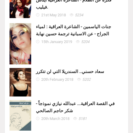
فيليب.
21st May 2018
5234
جنات الياسمين - الشاعرة العراقية : لمياء
الجراح - عن الاسبانية ترجمة حسين نهابة
15th January 2019
5204
سعاد حسني.. السندريلا التي لن تتكرر
20th February 2018
5202
في القصة العراقية... عبدالله نيازي نموذجاً -
شكر حاجم الصالحي
20th March 2018
5181