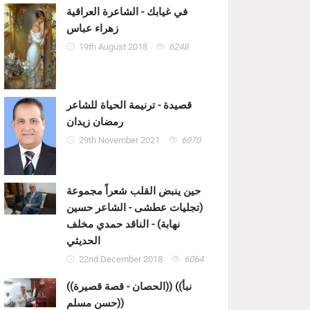
في غيابك - الشاعرة العراقية
زهراء عباس
19th August 2018
6248
قصيدة - ترنيمة الحياة للشاعر
رمضان زيدان
29th November 2021
6070
حين ينبض القلب شعراً مجموعة
(تجليات عطشى - الشاعر حسين
نهابة) - الناقد حمدي مخلف
الحديثي
22nd December 2018
6064
((الحصان - قصة قصيرة)) ((نبأ
حسن مسلم))