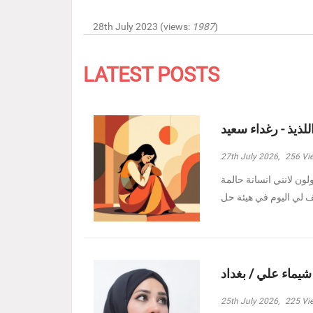
28th July 2023 (views:
1987
)
LATEST POSTS
للذيذ - رغداء سعيد
27th July 2026,
256
Vi
ولون لانني انسانة حالمة
 شيماء علي / بغداد
25th July 2026,
225
Vi