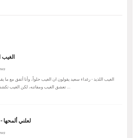
الغيب ا
ews
الغيب اللذيذ - رغداء سعيد يقولون ان الغيب حلواً، وأنا أتفق مع ما يق
تعشق الغيب ومفاتنه، لكن الغيب تكشف لي اليوم في هيئة حل ...
لعلني ألمحها -
ews