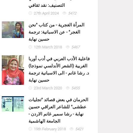
التصنيف: نقد ثقافي
27th April 2024
5472
المرأة الغجرية - من كتاب "نحن
الغجر" - عن الاسبانية: ترجمة
حسين نهابة
12th March 2018
5467
فاعلية الأدب العربي في أدب أوربا
الغربية (الشعر الأندلسي نموذجا)
د. رشا غانم - الى الاسبانية ترجمة
حسين نهابة
23rd March 2020
5455
الحرمان في بعض قصائد "تجليات
عطشى" للشاعر العراقي حسين
نهابة - رشا سمير غانم الاردن -
الجامعة الهاشمية
19th February 2018
5421