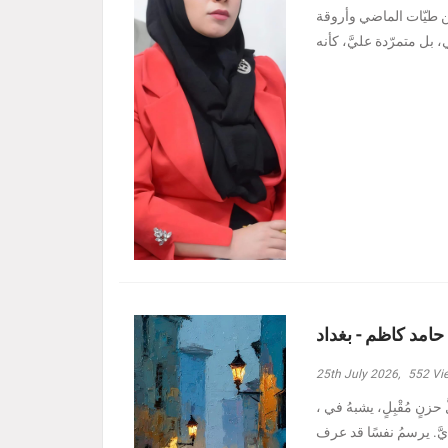
ين طيّات الماضي وأروقة
 حامد كاظم - بغداد
25th July 2026,
552
Vi
، وأدنيتُهم رغمَ الظروفِ الأصعبِ هبة حامد كاظم - بغداد مرَّ بدربي كلُّ حزنٍ مُقْبِلٍ، يشبهُ في