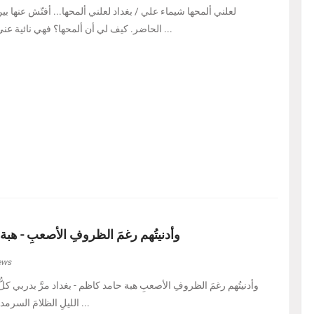
لعلني ألمحها شيماء علي / بغداد لعلني ألمحها... أفتّش عنها ب
الحاضر. كيف لي أن ألمحها؟ فهي نائية عني، بل متمرّدة عليَّ، كأنه ...
وأدنيتُهم رغمَ الظروفِ الأصعبِ - هبة
ews
الليلِ الظلامَ السرمديَّ. يرسمُ نفسًا قد عرف ...