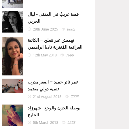
قصة غريبٌ في المنفى - ليال
الحربي
28th June 2025
8662
تهميش غير مُعلن – الكاتبة
العراقية المُغتربة ناديا ابراهيمي
12th May 2018
7689
عمر ثائر حميد – اصغر مدرب
تنمية دولي معتمد
21st August 2018
7005
بوصلة الحزن والوجع - شهرزاد
الخليج
5th March 2018
6258