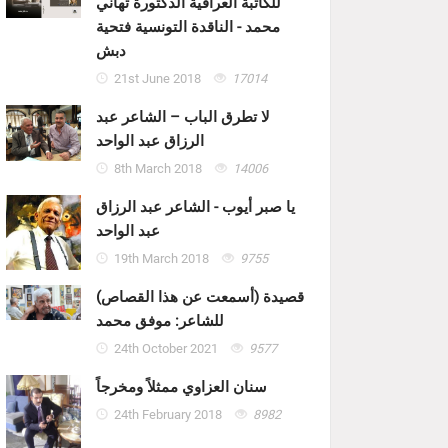
للكاتبة العراقية الدكتورة تهاني
محمد - الناقدة التونسية فتحية
دبش
21st June 2018
17014
لا تطرق الباب – الشاعر عبد
الرزاق عبد الواحد
8th March 2018
14006
يا صبر أيوب - الشاعر عبد الرزاق
عبد الواحد
19th March 2018
9755
قصيدة (أسمعت عن هذا القصاص)
للشاعر: موفق محمد
24th October 2021
9577
سنان العزاوي ممثلاً ومخرجاً
24th February 2018
8982