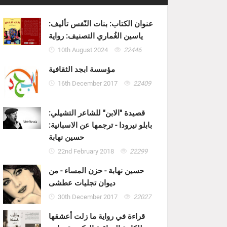
عنوان الكتاب: بنات النّفس تأليف:
ياسين الغُماري التصنيف: رواية
10th August 2024
22446
مؤسسة ابجد الثقافية
16th December 2017
22409
قصيدة "الابن" للشاعر التشيلي:
بابلو نيرودا - ترجمها عن الاسبانية:
حسين نهابة
22nd February 2018
22299
حسين نهابة - حزن المساء - من
ديوان تجليات عطشى
30th December 2017
22027
قراءة في رواية ما زلت أعشقها