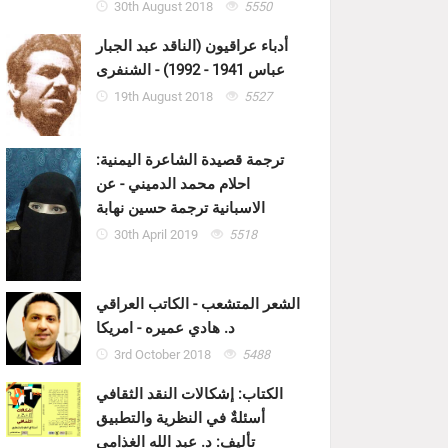
30th August 2018
5550
أدباء عراقيون (الناقد عبد الجبار
عباس 1941 - 1992) - الشنفرى
19th August 2018
5527
ترجمة قصيدة الشاعرة اليمنية:
احلام محمد الدميني - عن
الاسبانية ترجمة حسين نهابة
30th April 2019
5518
الشعر المتشعب - الكاتب العراقي
د. هادي عميره - امريكا
3rd October 2018
5488
الكتاب: إشكالات النقد الثقافي
أسئلةٌ في النظرية والتطبيق
تأليف: د. عبد الله الغذامي