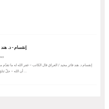
إنقسام - د. هند 
ews
إنقسام د. هند فائز مجيد / العراق ‏قال الكاتب – غفر الله له ما تقدّم من 
أن الله – جلّ ثناؤه – إذا أراد بالكائن ابتلاءً ...