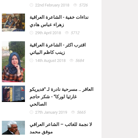
22nd February 2018
5726
نداءات خفية - الشاعرة العراقية
زهراء عباس هادي
29th April 2018
5712
اقترب اكثر - الشاعرة العراقية
زينب كاظم البياتي
14th August 2018
5684
العاقر .. مسرحية نادرة لـ "فديريكو
غارثيا لوركا" - شكر حاجم
الصالحي
27th January 2019
5665
لا نجمة للغائب – الشاعر العراقي
موفق محمد