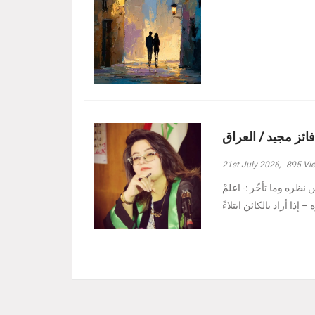
فائز مجيد / العراق
21st July 2026,
895
Vi
نظره وما تأخّر :- ‏اعلمْ