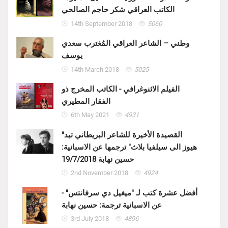
الكاتب العراقي شكر حاجم الصالحي
14th September 2018
5060
وطني – الشاعر العراقي المُغترب سعدي
يوسف
14th March 2018
5025
الفيلم الاثنوغرافي - الكاتب المخرج ذو
الفقار المطيري
6th May 2021
4931
"القصيدة الأخيرة للشاعر البريطاني تيد
هيوز الى سيلفيا بلاث" ترجمها عن الاسبانية:
حسين نهابة 19/7/2018
2nd November 2018
4924
أفضل عشرة كتب لـ "ميغيل دي سرفانتس" -
عن الاسبانية ترجمة: حسين نهابة
3rd July 2018
4896