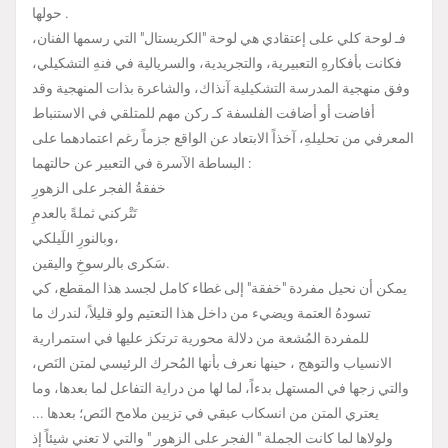
حولها .
فـ لوحة كلي على إعتقادي هي لوحة "الكريستال" التي رسمها الفنان،
فكانت بأفكارهِ التعبيرية، والتجريدية، والسريالية في فنهِ التشكيلي،
وفق منهجية المدرسة التشكيلية آنذاك، والشاعرة بذات المنهجية وقد
أفاضت أو أضافت الفلسفة كـ ركن مهم للمتلقي في الاستنباط
المعرفي من تحليلهِ، آخذاً الابتعاد عن الواقع جزماً رغم اعتمادهما على
البساطة الآسرة في التعبير عن حالتهما :
خفقةُ الفجر على الزهورِ
تَتْركني ثملةً بالعدمِ
وبالنورِ اللَيلكي،
سَكرى بالرسوخِ واليقين.
يمكن أن نحيل مفردة "خفقة" إلى غطاء كامل لجسد هذا المقطع، كي
تسودهُ العتمة ويضيء من داخل هذا التعتيم ولو قليلاً، لندرك ما
للمفردة المُشعة من دلالة محورية ترتكز عليها في استمرارية
الانسياب والتوهج ، حينها نعرف بأنها المُحرك الرئيسي لمتن النَص،
والتي زجها في المستهل بدءاً، لما لها من دراية التفاعل لما بعدها، وما
يعتري المتن من انسكاب عبقي في تزيين ملامح النَص؛ بعدها ...
ولولاها لما كانت الجملة " الفجر على الزهور " والتي لا تعني شيئاً إذ