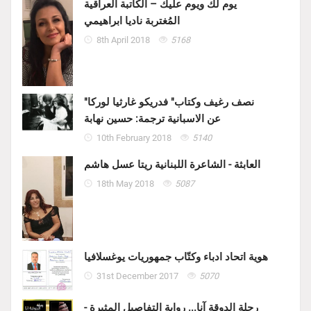
يوم لك ويوم عليك – الكاتبة العراقية
المُغتربة ناديا ابراهيمي
8th April 2018
5168
"نصف رغيف وكتاب" فدريكو غارثيا لوركا
عن الاسبانية ترجمة: حسين نهابة
10th February 2018
5140
العابثة - الشاعرة اللبنانية ريتا عسل هاشم
18th May 2018
5087
هوية اتحاد ادباء وكتّاب جمهوريات يوغسلافيا
31st December 2017
5070
رحلة الدوقة آنا... رواية التفاصيل المثيرة -