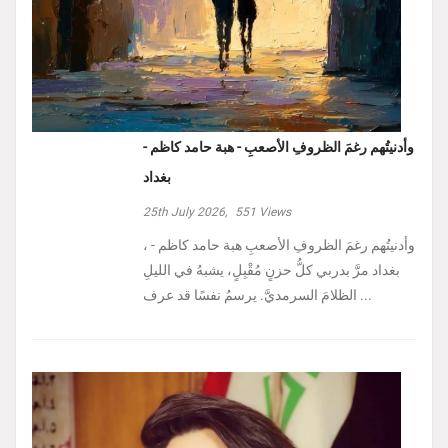
وأدنيتُهم رغمَ الظروفِ الأصعبِ - هبة حامد كاظم -
بغداد
25th July 2026,
551
Views
، وأدنيتُهم رغمَ الظروفِ الأصعبِ هبة حامد كاظم -
بغداد مرَّ بدربي كلُّ حزنٍ مُقْبِلٍ، يشبهُ في الليلِ
الظلامَ السرمديَّ. يرسمُ نفسًا قد عرف ...