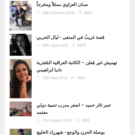
سنان العزاوي ممثلاً ومخرجاً
24th February 2018
8982
قصة غريبٌ في المنفى - ليال الحربي
28th June 2025
8659
تهميش غير مُعلن – الكاتبة العراقية المُغتربة
ناديا ابراهيمي
12th May 2018
7689
عمر ثائر حميد – اصغر مدرب تنمية دولي
معتمد
21st August 2018
7005
بوصلة الحزن والوجع - شهرزاد الخليج