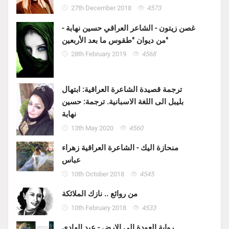
27th December 2018
4573
غصن زيتون - الشاعر العراقي حسين نهابة -
من ديوان "طقوس ما بعد الأربعين"
28th February 2019
4568
ترجمة قصيدة الشاعرة العراقية: ابتهال
بليبل الى اللغة الاسبانية. ترجمة: حسين
نهابة
13th May 2020
4560
منحازة اليك - الشاعرة العراقية زهراء
عباس
10th October 2018
4545
من روائع .. نازك الملائكة
10th February 2018
4533
رواية العودة الى الارض - عبد الهادي