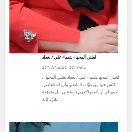
لعلني ألمحها - شيماء علي / بغداد
25th July 2026,
224
Views
لعلني ألمحها شيماء علي / بغداد لعلني ألمحها...
أفتّش عنها بين طيّات الماضي وأروقة الحاضر.
كيف لي أن ألمحها؟ فهي نائية عني، بل متمرّدة
عليَّ، كأنه ...