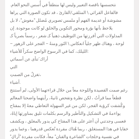
نتحسسها ناقصة التعبير وليس لها منطقاً في أُسس النحو العام.
فالفاعل القرائي \ المتلقي/القارئ ، قد تكون الصورة التي يراها
مشوشة أو عديمة الفهم أو ملمس تصويري مُضلل "مغوش"، لا بل
يلاحظ بأنها بؤرة ومحور التكوين والخلق لو كانت موجودة. إن
المدلولات التي أفرزتها من التوظيف ذهنياً كـ شعر ، رسماً بصرياً كـ
لوحة ، وهناك ظهر جلياً انعكاس \ النَور ومنهُ – الفجر على الزهور –
الليلك، كما في الرسوخ الواضح سكراً للأشياء:
أراك َتنأى عن أسمائي
التي
تغزلُ من الصمتِ،
أشياء.
رغم صمت القصيدة واللوحة معاً من خلال قراءتهما الأولى، لم أستنتج
قطعاً مما قرأتُ ، لكن نظرة وتفحص ثانيةً، رأيتهما واضحتا المعالم
وكُشفت كرؤية الفجر، لكن من غير السهولة التعاطي معهُ إلا بمفتاح
يواءمهُ في التشكيل والتأطير والرسم بكلمات تليق بمناورتها إياهُ،
فعسى وجدتني أن أعثر على هذا المفتاح كي يدور بالمغلق ، ويكشف
خفايا في هذا المستغلق ، ربما هُناك مفردة تُعكس قدرهما ، وعما يدور
في نفسية وخلجات "الشاعرة والفنان" معاً، فكانت مفردة "أراكِ"