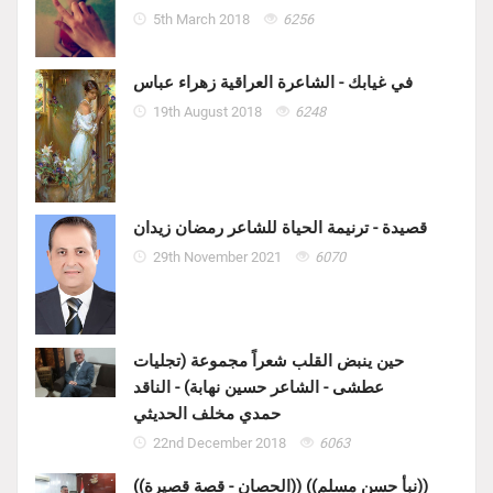
5th March 2018
6256
في غيابك - الشاعرة العراقية زهراء عباس
19th August 2018
6248
قصيدة - ترنيمة الحياة للشاعر رمضان زيدان
29th November 2021
6070
حين ينبض القلب شعراً مجموعة (تجليات
عطشى - الشاعر حسين نهابة) - الناقد
حمدي مخلف الحديثي
22nd December 2018
6063
((الحصان - قصة قصيرة)) ((نبأ حسن مسلم))