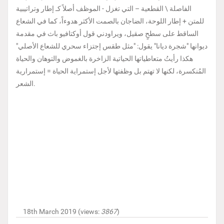
الفاصلة \ القطعية – التي تغزل - الموظف أصلاً كـ إطار وتراتيبية
للمتن + إطار اللوحة، الضاجان بالصمت الأكثر هدوءاً، كما في الشعاع
الساقط على سطحٍ صقيل، ويراودني قول أوكتافيو باث في مقدمة
ديوانها "شجرة ديانا" يقول: "مثل طقس إجتزاء سحري للشعاع الأصلي"
هكذا رأيتُ متعاطياتها الحياتية الزاخرة بالغموض والتوهان والحياة
المُنكسرة، لكنها لا تهتم بل وظفتها لأجل إستمراية الحياة = إستمرارية
الشعر.
18th March 2019 (views:
3867
)