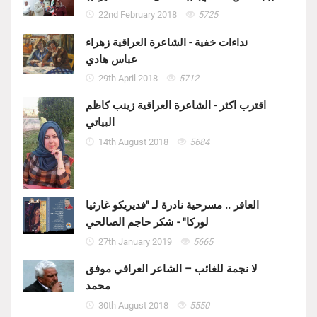
22nd February 2018
5725
نداءات خفية - الشاعرة العراقية زهراء
عباس هادي
29th April 2018
5712
اقترب اكثر - الشاعرة العراقية زينب كاظم
البياتي
14th August 2018
5684
العاقر .. مسرحية نادرة لـ "فديريكو غارثيا
لوركا" - شكر حاجم الصالحي
27th January 2019
5665
لا نجمة للغائب – الشاعر العراقي موفق
محمد
30th August 2018
5550