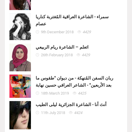
سمراء - الشاعرة العراقية المُغتربة كناريا
عصام
9th December 2018
4429
اتعلم – الشاعرة ريام الربيعي
26th February 2018
4429
ربان السفن المُنهكة - من ديوان "طقوس ما
بعد الأربعين" - الشاعر العرافي حسين نهابة
18th March 2019
4425
أنتَ أنا - الشاعرة الجزائرية ليلى الطيب
11th July 2018
4424