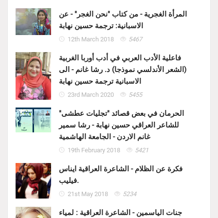
المرأة الغجرية - من كتاب "نحن الغجر" - عن
الاسبانية: ترجمة حسين نهابة
12th March 2018
5467
فاعلية الأدب العربي في أدب أوربا الغربية
(الشعر الأندلسي نموذجا) د. رشا غانم - الى
الاسبانية ترجمة حسين نهابة
23rd March 2020
5455
الحرمان في بعض قصائد "تجليات عطشى"
للشاعر العراقي حسين نهابة - رشا سمير
غانم الاردن - الجامعة الهاشمية
19th February 2018
5421
فكرة عن الظلام - الشاعرة العراقية ايناس
فيليب.
21st May 2018
5234
جنات الياسمين - الشاعرة العراقية : لمياء