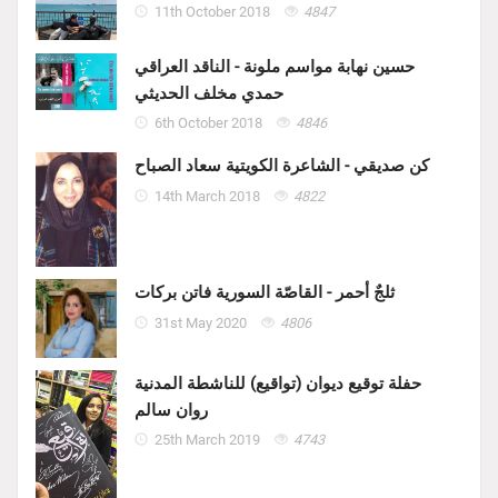
11th October 2018
4847
حسين نهابة مواسم ملونة - الناقد العراقي
حمدي مخلف الحديثي
6th October 2018
4846
كن صديقي - الشاعرة الكويتية سعاد الصباح
14th March 2018
4822
ثلجٌ أحمر - القاصّة السورية فاتن بركات
31st May 2020
4806
حفلة توقيع ديوان (تواقيع) للناشطة المدنية
روان سالم
25th March 2019
4743