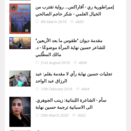
إمبراطورية ري - آفاراكس... رواية تقترب من
الخيال العلمي - شكر حاجم الصالحي
4th March 2018
4683
مقدمة ديوان "طقوس ما بعد الأربعين"
للشاعر حسين نهابة المرأة موضوعًا - د.
مالك المطّلبي
21st August 2018
4666
تجليات حسين نهابة رأي لا مقدمة بقلم: عبد
الرزاق عبد الواحد
12th February 2018
4664
سأم - الشاعرة اللبنانية: زينب الجوهري.
الى الاسبانية ترجمة حسين نهابة
29th March 2020
4662