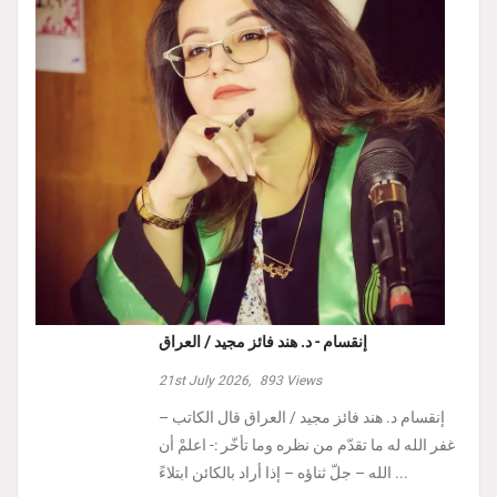
إنقسام - د. هند فائز مجيد / العراق
21st July 2026,
893
Views
إنقسام د. هند فائز مجيد / العراق ‏قال الكاتب –
غفر الله له ما تقدّم من نظره وما تأخّر :- ‏اعلمْ أن
الله – جلّ ثناؤه – إذا أراد بالكائن ابتلاءً ...