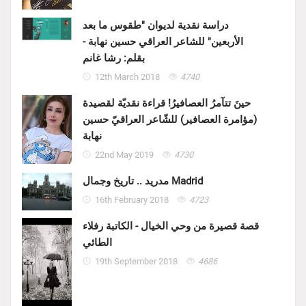
دراسة نقدية لديوان "طقوس ما بعد
الأربعين" للشاعر العراقي حسين نهابة -
بقلم: رشا غانم
12th March 2018
4740
حينَ تتآمرُ العصافيرُ! قراءة نقديّة لقصيدة
(مؤامرة العصافير) للشّاعر العراقيّ حسين
نهابة
22nd May 2019
4730
مدريد .. تاريخ وجمال Madrid
16th February 2018
4723
قصة قصيرة من وحي الخيال - الكاتبة رفلاء
الطائي
19th September 2018
4686