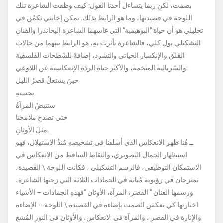
بصمت، لكن ربما يتساءل أحدنا القول: كيف وظفت الشاعرة تلك
اللوحة في قصيدتها، وما هو الرابط بذلك. يمكن إجابتي تكمُن في
تحليلي هو أن حياة "البوهيمية" التي عاشهما الشاعرة اليخاندرا والفنان
التشكيلي بول كلي، فالشاعرة تأثرت بهِ، هو الرابط بينهما من حالات
القلق والإنكسار الحياتي والتشرد، إضافةً للشَطحات الفلسفية
والسًريالية المتخمة، والأكثر حياة الردَة الإنعكاسية عن اللاوعي:
حينَ يشتعلُ قصرُ الليل
بحسنهِ
ستنبضُ المرآةُ
حتى تصدح ملامحنا
مثلَ الأوثانِ.
ــ هُنا ظهر الانعكاس الذي أسلفنا في تشخيصهِ مُنذُ الاستهلال، فهو
استظهار الجمال التصويري، والتقاط الساقط من الانعكاس في
الاستمكان التوظيفي، فالرسم التشكيلي ، فكانت اللوحة \ القصيدة،
تمتزجان في رؤيوية مُبانة في الجمادات الثلاثة التي زجتها الشاعرة،
ورسمها الفنان " القصر، المرآة، الأوثان "فهذهِ الجمادات – الأشياء
اختارتها كي تعكس الصمت بإضاءة في القصيدة \ اللوحة – الإضاءة
والإنارة في القصر ، والمرآة في الانعكاس، والأوثان في النور المُشع