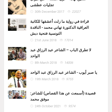
تجليات عطشى
30th December 2017
22027
قراءة في رواية ما زلت أعشقها للكاتبة
العراقية الدكتورة تهاني محمد - الناقدة
التونسية فتحية دبش
21st June 2018
17014
لا تطرق الباب – الشاعر عبد الرزاق عبد
الواحد
8th March 2018
14006
يا صبر أيوب - الشاعر عبد الرزاق عبد الواحد
19th March 2018
9755
قصيدة (أسمعت عن هذا القصاص) للشاعر:
موفق محمد
24th October 2021
9574