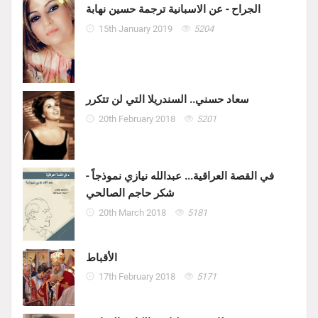
الجراح - عن الاسبانية ترجمة حسين نهابة
15th January 2019
5204
سعاد حسني.. السندريلا التي لن تتكرر
20th February 2018
5201
في القصة العراقية... عبدالله نيازي نموذجاً -
شكر حاجم الصالحي
20th March 2018
5181
الأقباط
17th February 2018
5171