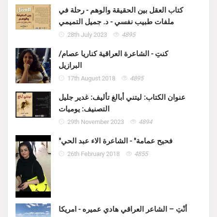
كتاب العقل بين الحقيقة والوهم - رحلة في
ملفات طبيب نفسي - د. جميل التميمي
28th July 2023
4895
كنتِ - الشاعرة العراقية كناريا عصام/
البرازيل
17th August 2018
4895
عنوان الكتاب: ليتني أبالغ تأليف: غدير جليل
التصنيف: يوميات
29th November 2023
4894
"فحيح عمامة" - الشاعرة الاء عبد الحي
26th February 2018
4855
أنْتِ – الشاعر العراقي هادي عميره - امريكا