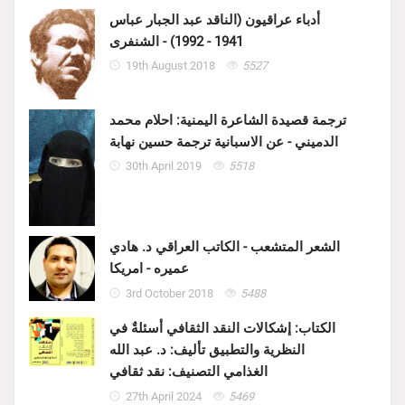
أدباء عراقيون (الناقد عبد الجبار عباس
1941 - 1992) - الشنفرى
19th August 2018
5527
ترجمة قصيدة الشاعرة اليمنية: احلام محمد
الدميني - عن الاسبانية ترجمة حسين نهابة
30th April 2019
5518
الشعر المتشعب - الكاتب العراقي د. هادي
عميره - امريكا
3rd October 2018
5488
الكتاب: إشكالات النقد الثقافي أسئلةٌ في
النظرية والتطبيق تأليف: د. عبد الله
الغذامي التصنيف: نقد ثقافي
27th April 2024
5469