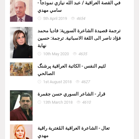
في القصة العراقية / عبد الله نيازي نموذجاً -
سامي مهدي
5th April 2019
4654
ترجمة قصيدة الشاعرة السورية: فاديا محمد
فؤاد ناصر الى اللغة الاسبانية. ترجمة: حسين
نهابة
10th May 2020
4635
لئيم النفس - الكاتبة العراقية پرشنگ
الصالحي
1st August 2018
4627
قرار - الشاعر السوري حسن جقمرة
13th March 2018
4610
تعال - الشاعرة العراقية المُغتربة راقية
مهدي