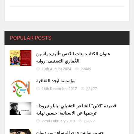
POPULAR POSTS
عنوان الكتاب: بنات النّفس تأليف: ياسين
الغُماري التصنيف: رواية
10th August 2024
22446
مؤسسة ابجد الثقافية
16th December 2017
22407
قصيدة "الابن" للشاعر التشيلي: بابلو نيرودا -
ترجمها عن الاسبانية: حسين نهابة
22nd February 2018
22299
حسين نهابة - حزن المساء - من ديوان