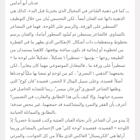
عدنان أبو أندلس
ـــ كما في ذهنية الشَاعر في المخيال الذي يختزنهُ قبل البدء، كذلك هي
الذهنية ذاتها عند الفنان أيضاً ، لكن التحسس يًبان من خلال التوظيف
"التسطير على الورقة، والرسم على اللوحة، فهما في المشاعر
بالتساوي. فالشاعر يستبطن ثم تُسْود السطور أمامهُ، والفنان يرسم
بخطوط ومنعطفات ذات أشكال. الإنعكاس الذي يظهر ما في الفِطرة
من لحظوية أو إيحائية قد تكون مباغتة بوقعتها، كلاهما يستمدان من
الطبيعة روحها – بؤسها – تسطيراً \ تشكيلاً ، تشكيلاً على لوحة ما =
تسطيراً على ورقة ما ، فالمعادل الموضوعي مهما كان مغايراً ، لكن
يجمعهما "الذهني \ البصري" ، كم من لوحةِ لو تمعنا بها مليًاً لوجدناها
أصلاً؛ قصيدة، وعلى سبيل المِثال لا الحصر، قصيدة "فان كوخ" التي
وظفها الشاعر السوَري"أورخان ميسر"، ربما للتشابه الحاصل في
مسيرة حياتهما، وإلا كيف يأتي هذا التطابق والتقارب في التضمين؟
أعرف بأن الفقر والتمرد والمشاكسة قد جمعتهما، غير محض صدفة؛
بالتطابق والمماثلة الحياتية.
إذً يبدو من أن الشاعر تأثر بحياة الفنان العبثية وكتب قصيدتةُ حصرياً؛ إذً
اللوحة = القصيدة، فقصيدة "لوحة كلي" هي الإحساس بالمشاعر وربما
أراها هي "الكريستال" العاكس الذي يتلألأ من كل الجوانب، والمرئي