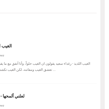
الغيب ا
ews
الغيب اللذيذ - رغداء سعيد يقولون ان الغيب حلواً، وأنا أتفق مع ما يق
تعشق الغيب ومفاتنه، لكن الغيب تكشف لي اليوم في هيئة حل ...
لعلني ألمحها -
ews