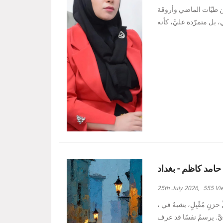
ين طيّات الماضي وأروقة
 حامد كاظم - بغداد
25th July 2026,
555
Vi
، وأدنيتُهم رغمَ الظروفِ الأصعبِ هبة حامد كاظم - بغداد مرَّ بدربي كلُّ حزنٍ مُقْبِلٍ، يشبهُ في