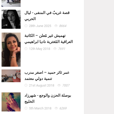
قصة غريبٌ في المنفى - ليال
الحربي
28th June 2025
8664
تهميش غير مُعلن – الكاتبة
العراقية المُغتربة ناديا ابراهيمي
12th May 2018
7691
عمر ثائر حميد – اصغر مدرب
تنمية دولي معتمد
21st August 2018
7007
بوصلة الحزن والوجع - شهرزاد
الخليج
5th March 2018
6269