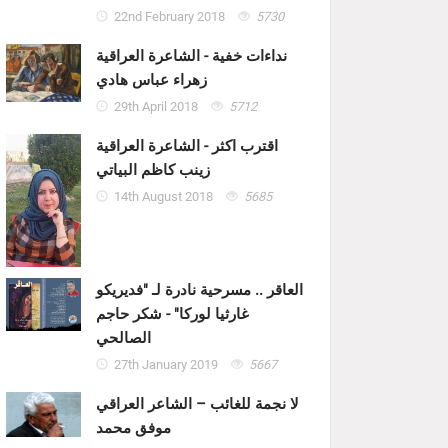
22nd February 2018
5730
نداءات خفية - الشاعرة العراقية
زهراء عباس هادي
29th April 2018
5712
اقترب اكثر - الشاعرة العراقية
زينب كاظم البياتي
14th August 2018
5685
العاقر .. مسرحية نادرة لـ "فديريكو
غارثيا لوركا" - شكر حاجم
الصالحي
27th January 2019
5667
لا نجمة للغائب – الشاعر العراقي
موفق محمد