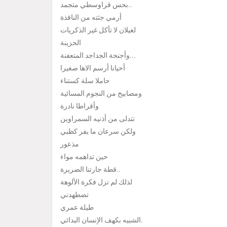
بحس قراوسطي متجمد..
أرمي جثته من النافذة
لغيلان لا تأكل غير الذكريات
الحزينة
وأجنحة الجداجد المتعفنة...
أحيانا أرسم الاها صغيرا
حاملا سلة كستناء
ومصابيح من النجوم المسائية
وأقراطا نادرة
تتدلى من أذنيه السمراوين
ولكن سرعان ما يفر كظبي
مذعور
حين تداهمه مواء
قطة جارتنا الضريرة..
لذلك لم تزل فكرة الألوهة
تضطهدني
طيلة عمري
الشبيه بكهف الإنسان البدائي.