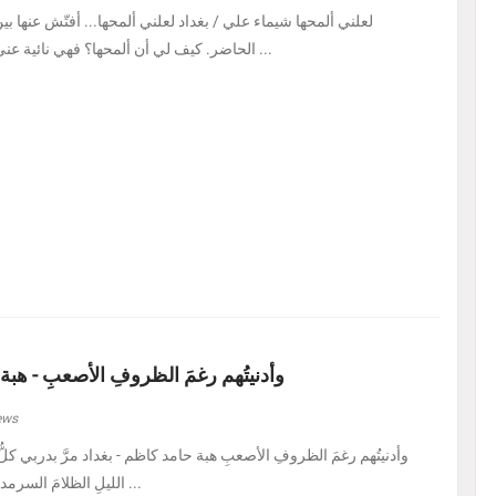
لعلني ألمحها شيماء علي / بغداد لعلني ألمحها... أفتّش عنها ب
الحاضر. كيف لي أن ألمحها؟ فهي نائية عني، بل متمرّدة عليَّ، كأنه ...
وأدنيتُهم رغمَ الظروفِ الأصعبِ - هبة
ews
الليلِ الظلامَ السرمديَّ. يرسمُ نفسًا قد عرف ...