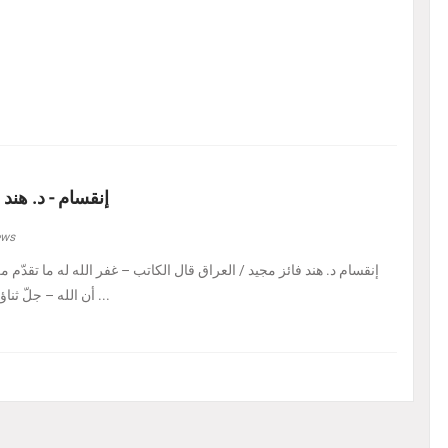
إنقسام - د. هند 
ews
إنقسام د. هند فائز مجيد / العراق ‏قال الكاتب – غفر الله له ما تقدّم من 
أن الله – جلّ ثناؤه – إذا أراد بالكائن ابتلاءً ...