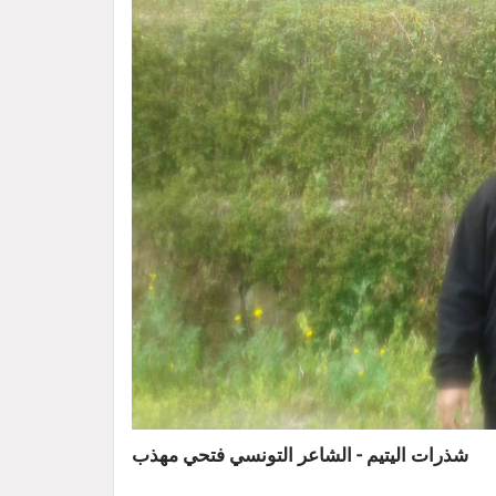
شذرات اليتيم - الشاعر التونسي فتحي مهذب