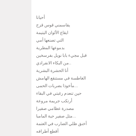
أحيانا
يقاسمني قوس قزح
ايقاع الألوان اليتيمة
التي تصنعها أمي
بدموعها المطرية
قبل مجيء بابا نويل بفرسخين
من البكاء الانفرادي..
أنا الحشرة البشرية
الغاطسة في مستنقع الهامش
مأخوذا بضربات الحمى...
حين تنعدم رغبتي في البقاء
أرتكب جريمة مروعة
مصدرة عظامي صفيرا
مثل صفير حية المامبا...
أخنق ظلي الضارب في العتمة
أقطع أطرافه