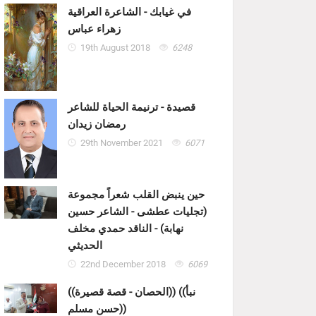
في غيابك - الشاعرة العراقية
زهراء عباس
19th August 2018
6248
قصيدة - ترنيمة الحياة للشاعر
رمضان زيدان
29th November 2021
6071
حين ينبض القلب شعراً مجموعة
(تجليات عطشى - الشاعر حسين
نهابة) - الناقد حمدي مخلف
الحديثي
22nd December 2018
6069
((الحصان - قصة قصيرة)) ((نبأ
حسن مسلم))