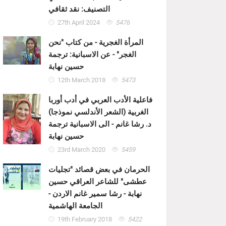
التصنيف: نقد ثقافي
27th April 2024
5476
المرأة الغجرية - من كتاب "نحن
الغجر" - عن الاسبانية: ترجمة
حسين نهابة
12th March 2018
5473
فاعلية الأدب العربي في أدب أوربا
الغربية (الشعر الأندلسي نموذجا)
د. رشا غانم - الى الاسبانية ترجمة
حسين نهابة
23rd March 2020
5459
الحرمان في بعض قصائد "تجليات
عطشى" للشاعر العراقي حسين
نهابة - رشا سمير غانم الاردن -
الجامعة الهاشمية
19th February 2018
5422