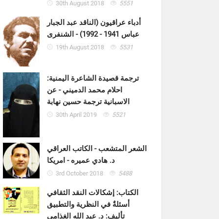
30th August 2018
5551
أدباء عراقيون (الناقد عبد الجبار
عباس 1941 - 1992) - الشنفرى
19th August 2018
5531
ترجمة قصيدة الشاعرة اليمنية:
احلام محمد الدميني - عن
الاسبانية ترجمة حسين نهابة
30th April 2019
5521
الشعر المتشعب - الكاتب العراقي
د. هادي عميره - امريكا
3rd October 2018
5488
الكتاب: إشكالات النقد الثقافي
أسئلةٌ في النظرية والتطبيق
تأليف: د. عبد الله الغذامي