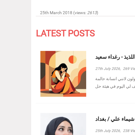
25th March 2018 (views:
2613
)
LATEST POSTS
للذيذ - رغداء سعيد
27th July 2026,
269
Vi
ولون لانني انسانة حالمة
 شيماء علي / بغداد
25th July 2026,
238
Vi