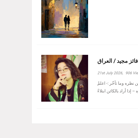
فائز مجيد / العراق
21st July 2026,
906
Vi
نظره وما تأخّر :- ‏اعلمْ