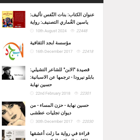
عنوان الكتاب: بنات النّفس تأليف:
ياسين الغُماري التصنيف: رواية
10th August 2024
22448
مؤسسة ابجد الثقافية
16th December 2017
22418
قصيدة "الابن" للشاعر التشيلي:
بابلو نيرودا - ترجمها عن الاسبانية:
حسين نهابة
22nd February 2018
22301
حسين نهابة - حزن المساء - من
ديوان تجليات عطشى
30th December 2017
22030
قراءة في رواية ما زلت أعشقها