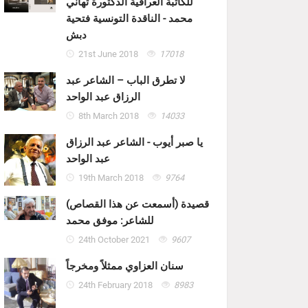
للكاتبة العراقية الدكتورة تهاني
محمد - الناقدة التونسية فتحية
دبش
21st June 2018
17018
لا تطرق الباب – الشاعر عبد
الرزاق عبد الواحد
8th March 2018
14033
يا صبر أيوب - الشاعر عبد الرزاق
عبد الواحد
19th March 2018
9764
قصيدة (أسمعت عن هذا القصاص)
للشاعر: موفق محمد
24th October 2021
9607
سنان العزاوي ممثلاً ومخرجاً
24th February 2018
8983