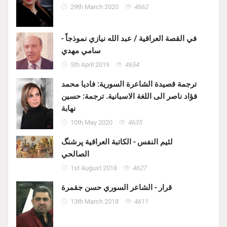
29th March 2020
4662
في القصة العراقية / عبد الله نيازي نموذجاً -
سامي مهدي
5th April 2019
4654
ترجمة قصيدة الشاعرة السورية: فاديا محمد
فؤاد ناصر الى اللغة الاسبانية. ترجمة: حسين
نهابة
10th May 2020
4635
لئيم النفس - الكاتبة العراقية پرشنگ
الصالحي
1st August 2018
4627
قرار - الشاعر السوري حسن جقمرة
13th March 2018
4611