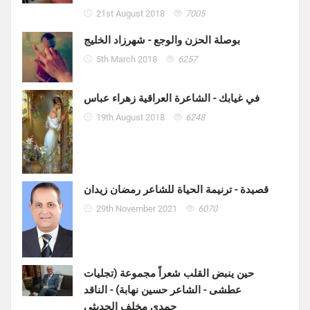
21st August 2018
7005
بوصلة الحزن والوجع - شهرزاد الخليج
5th March 2018
6257
في غيابك - الشاعرة العراقية زهراء عباس
19th August 2018
6248
قصيدة - ترنيمة الحياة للشاعر رمضان زيدان
29th November 2021
6070
حين ينبض القلب شعراً مجموعة (تجليات
عطشى - الشاعر حسين نهابة) - الناقد
حمدي مخلف الحديثي