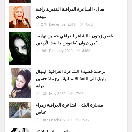
تعال - الشاعرة العراقية المُغتربة راقية
مهدي
27th December 2018
4573
غصن زيتون - الشاعر العراقي حسين نهابة -
من ديوان "طقوس ما بعد الأربعين"
28th February 2019
4568
ترجمة قصيدة الشاعرة العراقية: ابتهال
بليبل الى اللغة الاسبانية. ترجمة: حسين
نهابة
13th May 2020
4560
منحازة اليك - الشاعرة العراقية زهراء
عباس
10th October 2018
4545
من روائع .. نازك الملائكة