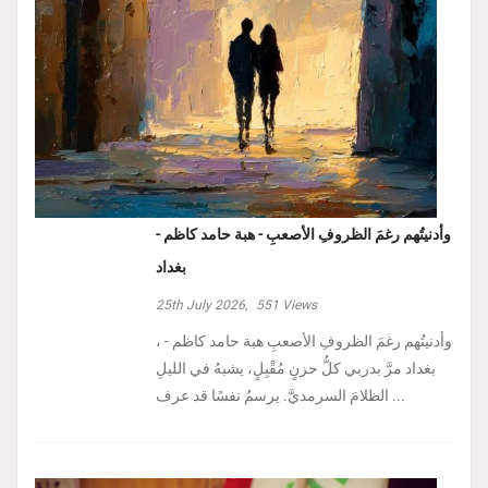
وأدنيتُهم رغمَ الظروفِ الأصعبِ - هبة حامد كاظم -
بغداد
25th July 2026,
551
Views
، وأدنيتُهم رغمَ الظروفِ الأصعبِ هبة حامد كاظم -
بغداد مرَّ بدربي كلُّ حزنٍ مُقْبِلٍ، يشبهُ في الليلِ
الظلامَ السرمديَّ. يرسمُ نفسًا قد عرف ...