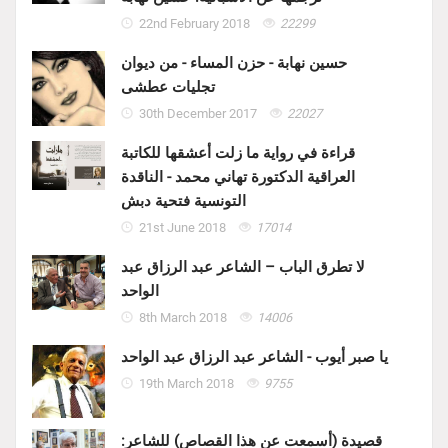
22nd February 2018
22299
حسين نهابة - حزن المساء - من ديوان
تجليات عطشى
30th December 2017
22027
قراءة في رواية ما زلت أعشقها للكاتبة
العراقية الدكتورة تهاني محمد - الناقدة
التونسية فتحية دبش
21st June 2018
17014
لا تطرق الباب – الشاعر عبد الرزاق عبد
الواحد
8th March 2018
14006
يا صبر أيوب - الشاعر عبد الرزاق عبد الواحد
19th March 2018
9755
قصيدة (أسمعت عن هذا القصاص) للشاعر: