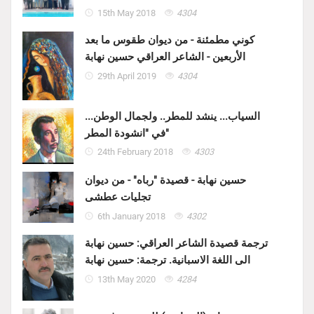
15th May 2018
4304
كوني مطمئنة - من ديوان طقوس ما بعد
الأربعين - الشاعر العراقي حسين نهابة
29th April 2019
4304
السياب... ينشد للمطر.. ولجمال الوطن...
في "انشودة المطر"
24th February 2018
4303
حسين نهابة - قصيدة "رباه" - من ديوان
تجليات عطشى
6th January 2018
4302
ترجمة قصيدة الشاعر العراقي: حسين نهابة
الى اللغة الاسبانية. ترجمة: حسين نهابة
13th May 2020
4284