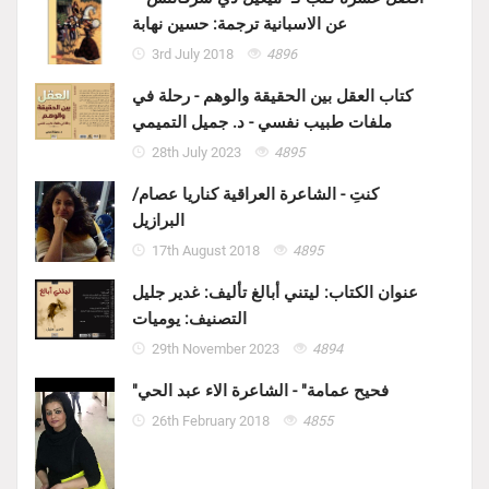
عن الاسبانية ترجمة: حسين نهابة
3rd July 2018
4896
كتاب العقل بين الحقيقة والوهم - رحلة في
ملفات طبيب نفسي - د. جميل التميمي
28th July 2023
4895
كنتِ - الشاعرة العراقية كناريا عصام/
البرازيل
17th August 2018
4895
عنوان الكتاب: ليتني أبالغ تأليف: غدير جليل
التصنيف: يوميات
29th November 2023
4894
"فحيح عمامة" - الشاعرة الاء عبد الحي
26th February 2018
4855