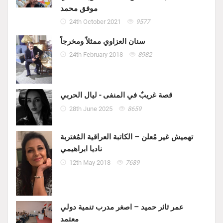
موفق محمد
24th October 2021
9577
سنان العزاوي ممثلاً ومخرجاً
24th February 2018
8982
قصة غريبٌ في المنفى - ليال الحربي
28th June 2025
8659
تهميش غير مُعلن – الكاتبة العراقية المُغتربة
ناديا ابراهيمي
12th May 2018
7689
عمر ثائر حميد – اصغر مدرب تنمية دولي
معتمد