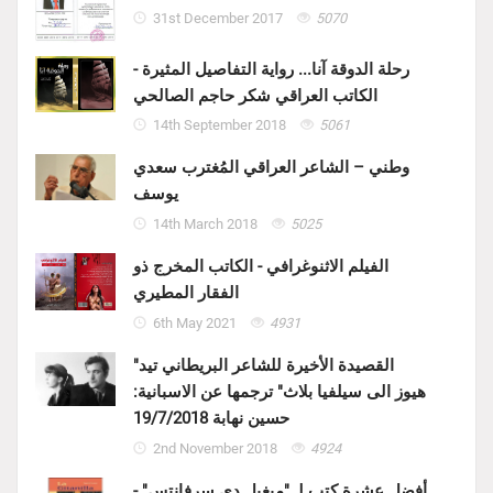
31st December 2017
5070
رحلة الدوقة آنا... رواية التفاصيل المثيرة -
الكاتب العراقي شكر حاجم الصالحي
14th September 2018
5061
وطني – الشاعر العراقي المُغترب سعدي
يوسف
14th March 2018
5025
الفيلم الاثنوغرافي - الكاتب المخرج ذو
الفقار المطيري
6th May 2021
4931
"القصيدة الأخيرة للشاعر البريطاني تيد
هيوز الى سيلفيا بلاث" ترجمها عن الاسبانية:
حسين نهابة 19/7/2018
2nd November 2018
4924
أفضل عشرة كتب لـ "ميغيل دي سرفانتس" -