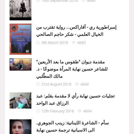
19th September 2018
4686
إمبراطورية ري - آفاراكس... رواية تقترب من
الخيال العلمي - شكر حاجم الصالحي
4th March 2018
4683
مقدمة ديوان "طقوس ما بعد الأربعين"
للشاعر حسين نهابة المرأة موضوعًا - د.
مالك المطّلبي
21st August 2018
4666
تجليات حسين نهابة رأي لا مقدمة بقلم: عبد
الرزاق عبد الواحد
12th February 2018
4664
سأم - الشاعرة اللبنانية: زينب الجوهري.
الى الاسبانية ترجمة حسين نهابة