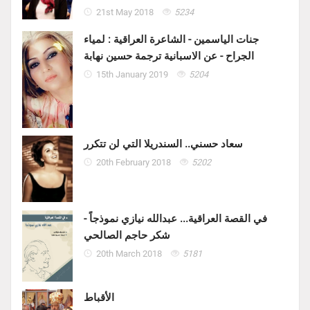
21st May 2018
5234
جنات الياسمين - الشاعرة العراقية : لمياء
الجراح - عن الاسبانية ترجمة حسين نهابة
15th January 2019
5204
سعاد حسني.. السندريلا التي لن تتكرر
20th February 2018
5202
في القصة العراقية... عبدالله نيازي نموذجاً -
شكر حاجم الصالحي
20th March 2018
5181
الأقباط