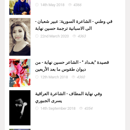
14th May 2018
4366
قي وطني - الشاعرة السورية: عبير شعبان -
الى الاسبانية ترجمة حسين نهابة
22nd March 2020
4363
قصيدة "بغـداد " - الشاعر حسين نهابة - من
ديوان طقوس ما بعد الأربعين
12th March 2018
4360
وفي نهاية المطاف - الشاعرة العراقية
يسرى الجبوري
14th September 2018
4354