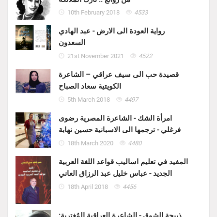
10th February 2018
4533
رواية العودة الى الارض - عبد الهادي
السعدون
21st November 2021
4522
قصيدة حب الى سيف عراقي – الشاعرة
الكويتية سعاد الصباح
5th March 2018
4497
امرأة الشك - الشاعرة المصرية رضوى
فرغلي - ترجمها الى الاسبانية حسين نهابة
18th March 2020
4480
المفيد في تعليم اساليب قواعد اللغة العربية
الجديد - عباس خليل عبد الرزاق العاني
18th April 2018
4456
ذبيحة الشوق - الشاعرة العراقية المُغتربة: