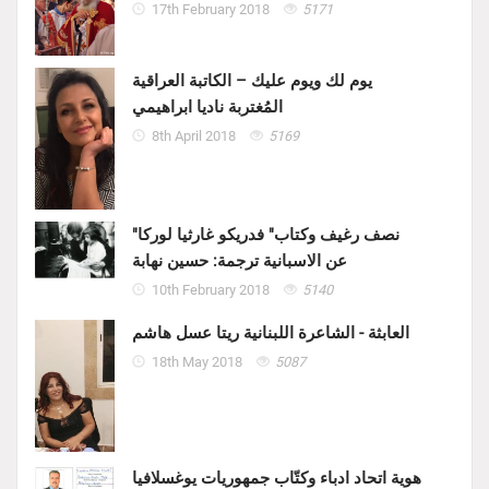
17th February 2018
5171
يوم لك ويوم عليك – الكاتبة العراقية
المُغتربة ناديا ابراهيمي
8th April 2018
5169
"نصف رغيف وكتاب" فدريكو غارثيا لوركا
عن الاسبانية ترجمة: حسين نهابة
10th February 2018
5140
العابثة - الشاعرة اللبنانية ريتا عسل هاشم
18th May 2018
5087
هوية اتحاد ادباء وكتّاب جمهوريات يوغسلافيا