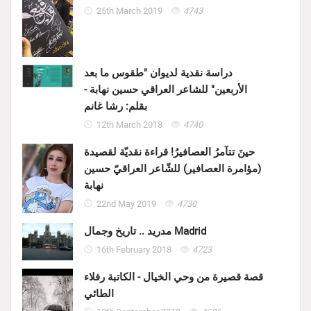
25th March 2019
4743
دراسة نقدية لديوان "طقوس ما بعد
الأربعين" للشاعر العراقي حسين نهابة -
بقلم: رشا غانم
12th March 2018
4740
حينَ تتآمرُ العصافيرُ! قراءة نقديّة لقصيدة
(مؤامرة العصافير) للشّاعر العراقيّ حسين
نهابة
22nd May 2019
4730
مدريد .. تاريخ وجمال Madrid
16th February 2018
4723
قصة قصيرة من وحي الخيال - الكاتبة رفلاء
الطائي