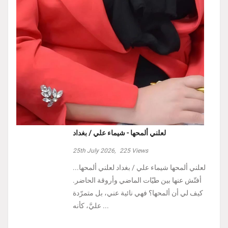
لعلني ألمحها - شيماء علي / بغداد
25th July 2026,
225
Views
لعلني ألمحها شيماء علي / بغداد لعلني ألمحها...
أفتّش عنها بين طيّات الماضي وأروقة الحاضر.
كيف لي أن ألمحها؟ فهي نائية عني، بل متمرّدة
عليَّ، كأنه ...