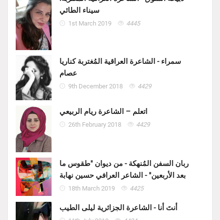
سيناء الطائي
1st March 2019
4445
سمراء - الشاعرة العراقية المُغتربة كناريا
عصام
9th December 2018
4429
اتعلم – الشاعرة ريام الربيعي
26th February 2018
4429
ربان السفن المُنهكة - من ديوان "طقوس ما
بعد الأربعين" - الشاعر العرافي حسين نهابة
18th March 2019
4425
أنتَ أنا - الشاعرة الجزائرية ليلى الطيب