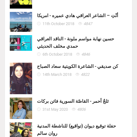
أنْتِ – الشاعر العراقي هادي عميره - امريكا
11th October 2018
4847
حسين نهابة مواسم ملونة - الناقد العراقي
حمدي مخلف الحديثي
6th October 2018
4846
كن صديقي - الشاعرة الكويتية سعاد الصباح
14th March 2018
4822
ثلجٌ أحمر - القاصّة السورية فاتن بركات
31st May 2020
4806
حفلة توقيع ديوان (تواقيع) للناشطة المدنية
روان سالم