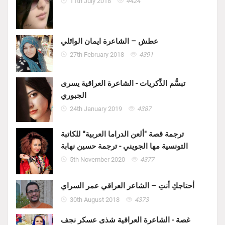
11th July 2018
4424
عطش – الشاعرة ايمان الوائلي
27th February 2018
4391
تبسُّم الذِّكريات - الشاعرة العراقية يسرى
الجبوري
24th January 2019
4387
ترجمة قصة "ألعن الدراما العربية" للكاتبة
التونسية مها الجويني - ترجمة حسين نهابة
5th November 2020
4377
أحتاجكِ أنتِ – الشاعر العراقي عمر السراي
30th August 2018
4373
غصة - الشاعرة العراقية شذى عسكر نجف