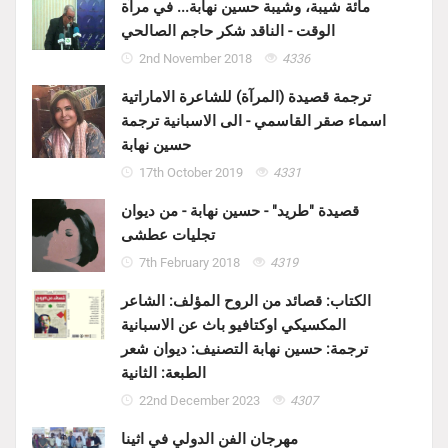
مائة شيبة، وشيبة حسين نهابة... في مرآة
الوقت - الناقد شكر حاجم الصالحي
2nd November 2018
4336
ترجمة قصيدة (المرآة) للشاعرة الاماراتية
اسماء صقر القاسمي - الى الاسبانية ترجمة
حسين نهابة
17th October 2019
4331
قصيدة "طريد" - حسين نهابة - من ديوان
تجليات عطشى
7th February 2018
4319
الكتاب: قصائد من الروح المؤلف: الشاعر
المكسيكي اوكتافيو باث عن الاسبانية
ترجمة: حسين نهابة التصنيف: ديوان شعر
الطبعة: الثانية
22nd December 2023
4307
مهرجان الفن الدولي في اثينا