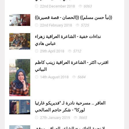
22nd December 2018
6063
((الحصان - قصة قصيرة)) ((نبأ حسن مسلم))
22nd February 2018
5725
نداءات خفية - الشاعرة العراقية زهراء
عباس هادي
29th April 2018
5712
اقترب اكثر - الشاعرة العراقية زينب كاظم
البياتي
14th August 2018
5684
العاقر .. مسرحية نادرة لـ "فديريكو غارثيا
لوركا" - شكر حاجم الصالحي
27th January 2019
5665
لا نجمة للغائب – الشاعر العراقي موفق