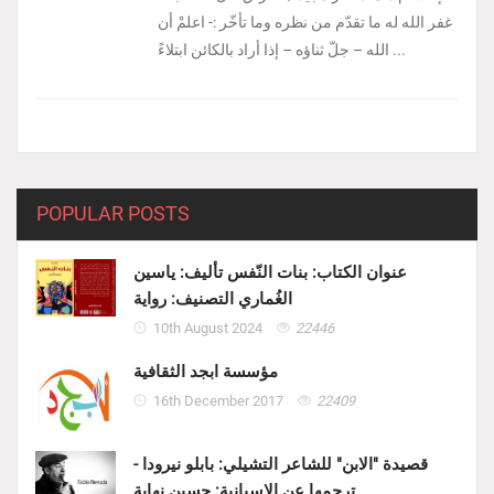
غفر الله له ما تقدّم من نظره وما تأخّر :- ‏اعلمْ أن
الله – جلّ ثناؤه – إذا أراد بالكائن ابتلاءً ...
POPULAR POSTS
عنوان الكتاب: بنات النّفس تأليف: ياسين
الغُماري التصنيف: رواية
10th August 2024
22446
مؤسسة ابجد الثقافية
16th December 2017
22409
قصيدة "الابن" للشاعر التشيلي: بابلو نيرودا -
ترجمها عن الاسبانية: حسين نهابة