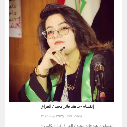
إنقسام - د. هند فائز مجيد / العراق
21st July 2026,
894
Views
إنقسام د. هند فائز مجيد / العراق ‏قال الكاتب –