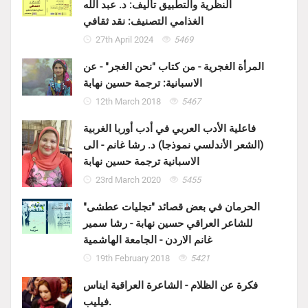
النظرية والتطبيق تأليف: د. عبد الله
الغذامي التصنيف: نقد ثقافي
27th April 2024
5469
المرأة الغجرية - من كتاب "نحن الغجر" - عن
الاسبانية: ترجمة حسين نهابة
12th March 2018
5467
فاعلية الأدب العربي في أدب أوربا الغربية
(الشعر الأندلسي نموذجا) د. رشا غانم - الى
الاسبانية ترجمة حسين نهابة
23rd March 2020
5455
الحرمان في بعض قصائد "تجليات عطشى"
للشاعر العراقي حسين نهابة - رشا سمير
غانم الاردن - الجامعة الهاشمية
19th February 2018
5421
فكرة عن الظلام - الشاعرة العراقية ايناس
فيليب.