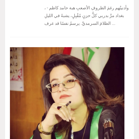
، وأدنيتُهم رغمَ الظروفِ الأصعبِ هبة حامد كاظم -
بغداد مرَّ بدربي كلُّ حزنٍ مُقْبِلٍ، يشبهُ في الليلِ
الظلامَ السرمديَّ. يرسمُ نفسًا قد عرف ...