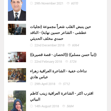
29th November 2021
6070
حين ينبض القلب شعراً مجموعة (تجليات
عطشى - الشاعر حسين نهابة) - الناقد
حمدي مخلف الحديثي
22nd December 2018
6064
((الحصان - قصة قصيرة)) ((نبأ حسن مسلم))
22nd February 2018
5726
نداءات خفية - الشاعرة العراقية زهراء
عباس هادي
29th April 2018
5712
اقترب اكثر - الشاعرة العراقية زينب كاظم
البياتي
14th August 2018
5684