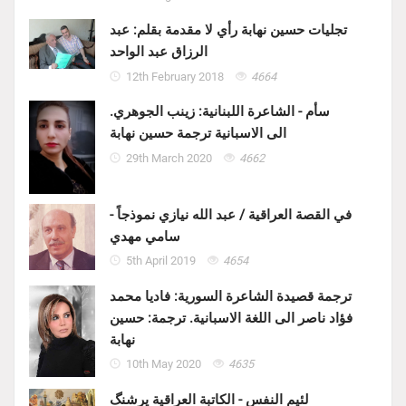
تجليات حسين نهابة رأي لا مقدمة بقلم: عبد
الرزاق عبد الواحد
12th February 2018
4664
سأم - الشاعرة اللبنانية: زينب الجوهري.
الى الاسبانية ترجمة حسين نهابة
29th March 2020
4662
في القصة العراقية / عبد الله نيازي نموذجاً -
سامي مهدي
5th April 2019
4654
ترجمة قصيدة الشاعرة السورية: فاديا محمد
فؤاد ناصر الى اللغة الاسبانية. ترجمة: حسين
نهابة
10th May 2020
4635
لئيم النفس - الكاتبة العراقية پرشنگ