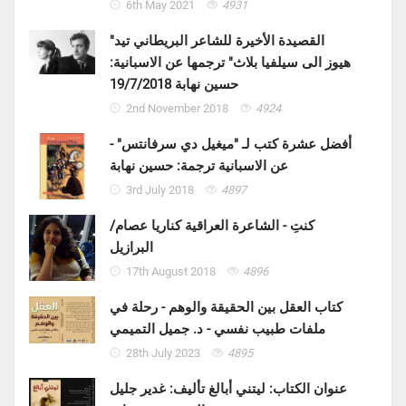
6th May 2021
4931
"القصيدة الأخيرة للشاعر البريطاني تيد
هيوز الى سيلفيا بلاث" ترجمها عن الاسبانية:
حسين نهابة 19/7/2018
2nd November 2018
4924
أفضل عشرة كتب لـ "ميغيل دي سرفانتس" -
عن الاسبانية ترجمة: حسين نهابة
3rd July 2018
4897
كنتِ - الشاعرة العراقية كناريا عصام/
البرازيل
17th August 2018
4896
كتاب العقل بين الحقيقة والوهم - رحلة في
ملفات طبيب نفسي - د. جميل التميمي
28th July 2023
4895
عنوان الكتاب: ليتني أبالغ تأليف: غدير جليل