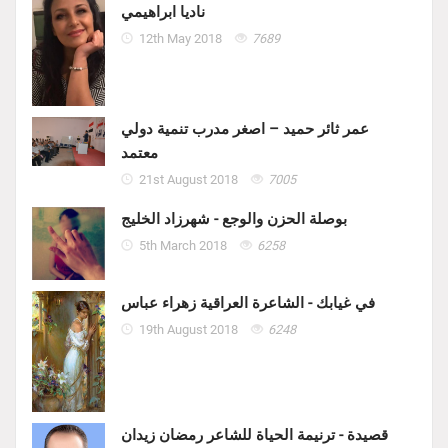
ناديا ابراهيمي
12th May 2018
7689
عمر ثائر حميد – اصغر مدرب تنمية دولي
معتمد
21st August 2018
7005
بوصلة الحزن والوجع - شهرزاد الخليج
5th March 2018
6258
في غيابك - الشاعرة العراقية زهراء عباس
19th August 2018
6248
قصيدة - ترنيمة الحياة للشاعر رمضان زيدان