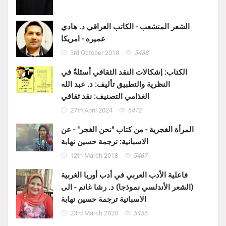
الشعر المتشعب - الكاتب العراقي د. هادي
عميره - امريكا
3rd October 2018
5488
الكتاب: إشكالات النقد الثقافي أسئلةٌ في
النظرية والتطبيق تأليف: د. عبد الله
الغذامي التصنيف: نقد ثقافي
27th April 2024
5472
المرأة الغجرية - من كتاب "نحن الغجر" - عن
الاسبانية: ترجمة حسين نهابة
12th March 2018
5467
فاعلية الأدب العربي في أدب أوربا الغربية
(الشعر الأندلسي نموذجا) د. رشا غانم - الى
الاسبانية ترجمة حسين نهابة
23rd March 2020
5455