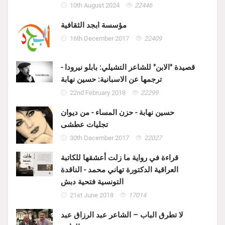
10th August 2024
22446
مؤسسة ابجد الثقافية
16th December 2017
22409
قصيدة "الابن" للشاعر التشيلي: بابلو نيرودا -
ترجمها عن الاسبانية: حسين نهابة
22nd February 2018
22299
حسين نهابة - حزن المساء - من ديوان
تجليات عطشى
30th December 2017
22027
قراءة في رواية ما زلت أعشقها للكاتبة
العراقية الدكتورة تهاني محمد - الناقدة
التونسية فتحية دبش
21st June 2018
17014
لا تطرق الباب – الشاعر عبد الرزاق عبد