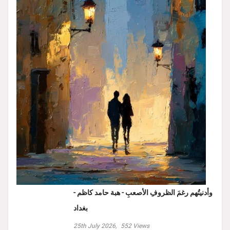
وأدنيتُهم رغمَ الظروفِ الأصعبِ - هبة حامد كاظم -
بغداد
25th July 2026,
552
Views