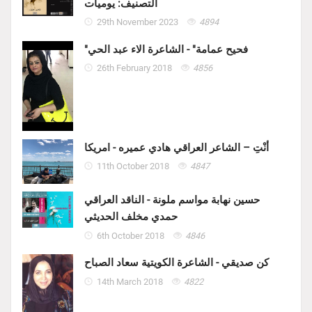
التصنيف: يوميات
29th November 2023
4894
"فحيح عمامة" - الشاعرة الاء عبد الحي
26th February 2018
4856
أنْتِ – الشاعر العراقي هادي عميره - امريكا
11th October 2018
4847
حسين نهابة مواسم ملونة - الناقد العراقي
حمدي مخلف الحديثي
6th October 2018
4846
كن صديقي - الشاعرة الكويتية سعاد الصباح
14th March 2018
4822