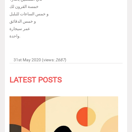
خمسة القرون لك
و خمس الساعات للبلبل
و خمس الدقائق
عمر سيجارة
واحدة.
31st May 2020 (views:
2687
)
LATEST POSTS