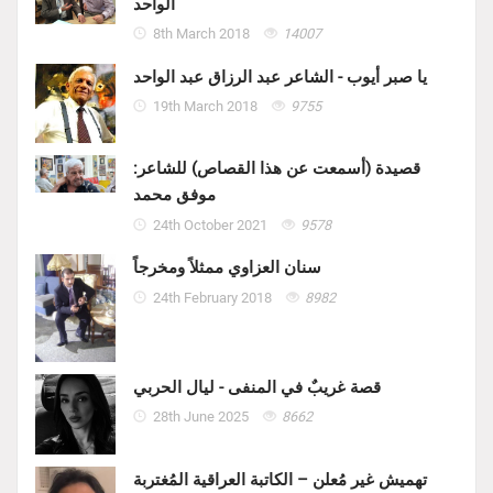
الواحد
8th March 2018
14007
يا صبر أيوب - الشاعر عبد الرزاق عبد الواحد
19th March 2018
9755
قصيدة (أسمعت عن هذا القصاص) للشاعر:
موفق محمد
24th October 2021
9578
سنان العزاوي ممثلاً ومخرجاً
24th February 2018
8982
قصة غريبٌ في المنفى - ليال الحربي
28th June 2025
8662
تهميش غير مُعلن – الكاتبة العراقية المُغتربة