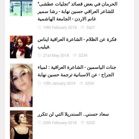
الحرمان في بعض قصائد "تجليات عطشى"
للشاعر العراقي حسين نهابة - رشا سمير
غانم الاردن - الجامعة الهاشمية
19th February 2018
5421
فكرة عن الظلام - الشاعرة العراقية ايناس
فيليب.
21st May 2018
5234
جنات الياسمين - الشاعرة العراقية : لمياء
الجراح - عن الاسبانية ترجمة حسين نهابة
15th January 2019
5204
سعاد حسني.. السندريلا التي لن تتكرر
20th February 2018
5202