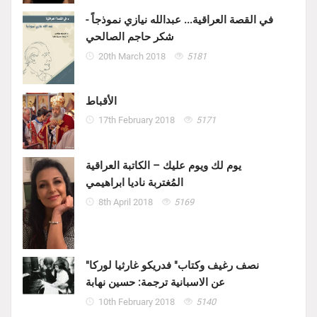
في القصة العراقية... عبدالله نيازي نموذجاً -
شكر حاجم الصالحي
20th March 2018
5181
الأقباط
17th February 2018
5171
يوم لك ويوم عليك – الكاتبة العراقية
المُغتربة ناديا ابراهيمي
8th April 2018
5169
"نصف رغيف وكتاب" فدريكو غارثيا لوركا
عن الاسبانية ترجمة: حسين نهابة
10th February 2018
5140