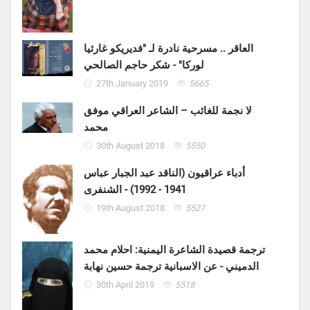
العاقر .. مسرحية نادرة لـ "فديريكو غارثيا
لوركا" - شكر حاجم الصالحي
27th January 2019
5665
لا نجمة للغائب – الشاعر العراقي موفق
محمد
30th August 2018
5550
أدباء عراقيون (الناقد عبد الجبار عباس
1941 - 1992) - الشنفرى
19th August 2018
5527
ترجمة قصيدة الشاعرة اليمنية: احلام محمد
الدميني - عن الاسبانية ترجمة حسين نهابة
30th April 2019
5518