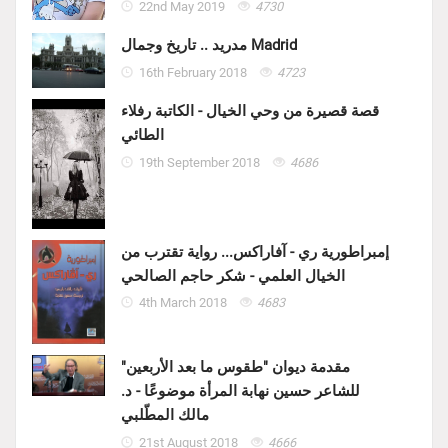
22nd May 2019
4730
مدريد .. تاريخ وجمال Madrid
16th February 2018
4723
قصة قصيرة من وحي الخيال - الكاتبة رفلاء
الطائي
19th September 2018
4686
إمبراطورية ري - آفاراكس... رواية تقترب من
الخيال العلمي - شكر حاجم الصالحي
4th March 2018
4683
مقدمة ديوان "طقوس ما بعد الأربعين"
للشاعر حسين نهابة المرأة موضوعًا - د.
مالك المطّلبي
21st August 2018
4666