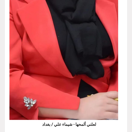
لعلني ألمحها - شيماء علي / بغداد