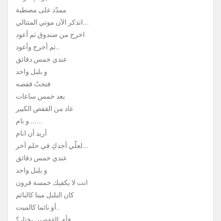
ممدّد على مصطبة
اتذكر الآن موتي المتتالي...
اخرج من صندوق ثم أعود
ثم أخرج وأعود..
عندي خمس دقائق
و بلبل واحد
فتحتُ قفصه
بعد خمس ساعات
عاد من القفص الكبير
و نام ......
أريد أن انام
لعلّي أجدكِ في حلم آخر...
عندي خمس دقائق
و بلبل واحد
انت لا يكفيك خمسة قرون
كان البلبل ميتا كالنائم
أو نائما كالميت..
فأي القفصين يختار؟