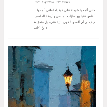
25th July 2026,
225
Views
لعلني ألمحها شيماء علي / بغداد لعلني ألمحها...
أفتّش عنها بين طيّات الماضي وأروقة الحاضر.
كيف لي أن ألمحها؟ فهي نائية عني، بل متمرّدة
عليَّ، كأنه ...