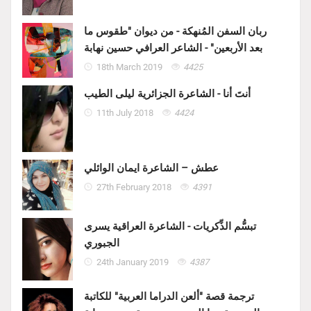
ربان السفن المُنهكة - من ديوان "طقوس ما
بعد الأربعين" - الشاعر العرافي حسين نهابة
18th March 2019
4425
أنتَ أنا - الشاعرة الجزائرية ليلى الطيب
11th July 2018
4424
عطش – الشاعرة ايمان الوائلي
27th February 2018
4391
تبسُّم الذِّكريات - الشاعرة العراقية يسرى
الجبوري
24th January 2019
4387
ترجمة قصة "ألعن الدراما العربية" للكاتبة