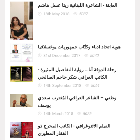
العابثة - الشاعرة اللبنانية ريتا عسل هاشم
18th May 2018
5087
هوية اتحاد ادباء وكتّاب جمهوريات يوغسلافيا
31st December 2017
5070
رحلة الدوقة آنا... رواية التفاصيل المثيرة -
الكاتب العراقي شكر حاجم الصالحي
14th September 2018
5061
وطني – الشاعر العراقي المُغترب سعدي
يوسف
14th March 2018
5026
الفيلم الاثنوغرافي - الكاتب المخرج ذو
الفقار المطيري