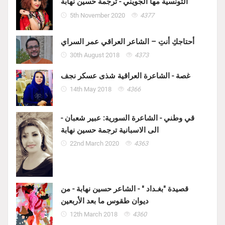
التونسية مها الجويني - ترجمة حسين نهابة
5th November 2020
4377
أحتاجكِ أنتِ – الشاعر العراقي عمر السراي
30th August 2018
4373
غصة - الشاعرة العراقية شذى عسكر نجف
14th May 2018
4366
قي وطني - الشاعرة السورية: عبير شعبان -
الى الاسبانية ترجمة حسين نهابة
22nd March 2020
4363
قصيدة "بغـداد " - الشاعر حسين نهابة - من
ديوان طقوس ما بعد الأربعين
12th March 2018
4360