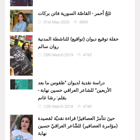
ثلجٌ أحمر - القاصّة السورية فاتن بركات
31st May 2020
4806
حفلة توقيع ديوان (تواقيع) للناشطة المدنية
روان سالم
25th March 2019
4743
دراسة نقدية لديوان "طقوس ما بعد
الأربعين" للشاعر العراقي حسين نهابة -
بقلم: رشا غانم
12th March 2018
4740
حينَ تتآمرُ العصافيرُ! قراءة نقديّة لقصيدة
(مؤامرة العصافير) للشّاعر العراقيّ حسين
نهابة