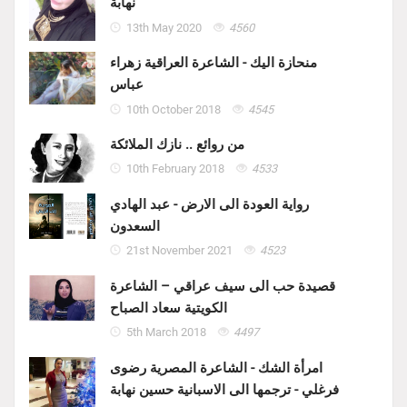
نهابة
13th May 2020
4560
منحازة اليك - الشاعرة العراقية زهراء
عباس
10th October 2018
4545
من روائع .. نازك الملائكة
10th February 2018
4533
رواية العودة الى الارض - عبد الهادي
السعدون
21st November 2021
4523
قصيدة حب الى سيف عراقي – الشاعرة
الكويتية سعاد الصباح
5th March 2018
4497
امرأة الشك - الشاعرة المصرية رضوى
فرغلي - ترجمها الى الاسبانية حسين نهابة