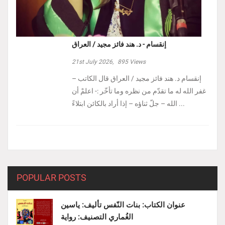
إنقسام - د. هند فائز مجيد / العراق
21st July 2026,
895
Views
إنقسام د. هند فائز مجيد / العراق ‏قال الكاتب –
غفر الله له ما تقدّم من نظره وما تأخّر :- ‏اعلمْ أن
الله – جلّ ثناؤه – إذا أراد بالكائن ابتلاءً ...
POPULAR POSTS
عنوان الكتاب: بنات النّفس تأليف: ياسين
الغُماري التصنيف: رواية