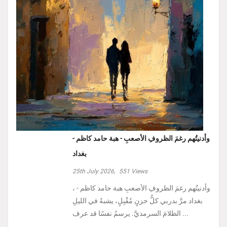
وأدنيتُهم رغمَ الظروفِ الأصعبِ - هبة حامد كاظم -
بغداد
25th July 2026,
551
Views
، وأدنيتُهم رغمَ الظروفِ الأصعبِ هبة حامد كاظم -
بغداد مرَّ بدربي كلُّ حزنٍ مُقْبِلٍ، يشبهُ في الليلِ
الظلامَ السرمديَّ. يرسمُ نفسًا قد عرف ...