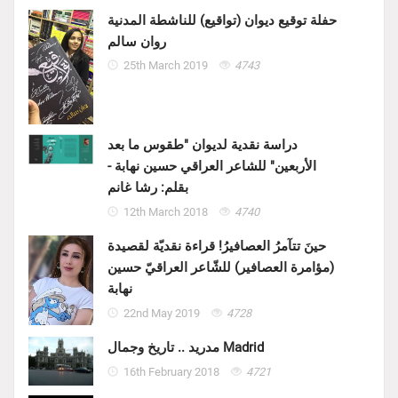
حفلة توقيع ديوان (تواقيع) للناشطة المدنية
روان سالم
25th March 2019
4743
دراسة نقدية لديوان "طقوس ما بعد
الأربعين" للشاعر العراقي حسين نهابة -
بقلم: رشا غانم
12th March 2018
4740
حينَ تتآمرُ العصافيرُ! قراءة نقديّة لقصيدة
(مؤامرة العصافير) للشّاعر العراقيّ حسين
نهابة
22nd May 2019
4728
مدريد .. تاريخ وجمال Madrid
16th February 2018
4721