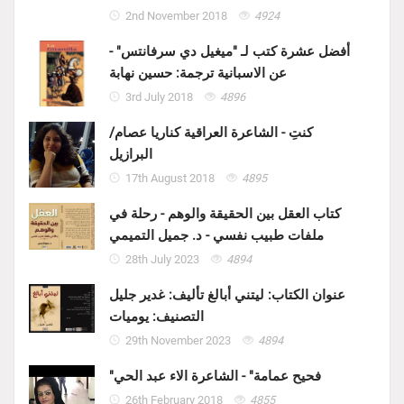
2nd November 2018
4924
أفضل عشرة كتب لـ "ميغيل دي سرفانتس" -
عن الاسبانية ترجمة: حسين نهابة
3rd July 2018
4896
كنتِ - الشاعرة العراقية كناريا عصام/
البرازيل
17th August 2018
4895
كتاب العقل بين الحقيقة والوهم - رحلة في
ملفات طبيب نفسي - د. جميل التميمي
28th July 2023
4894
عنوان الكتاب: ليتني أبالغ تأليف: غدير جليل
التصنيف: يوميات
29th November 2023
4894
"فحيح عمامة" - الشاعرة الاء عبد الحي
26th February 2018
4855