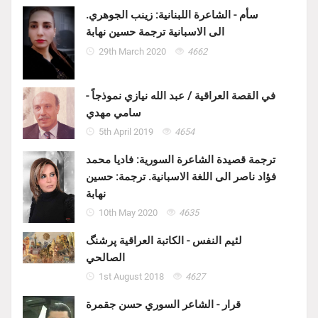
سأم - الشاعرة اللبنانية: زينب الجوهري.
الى الاسبانية ترجمة حسين نهابة
29th March 2020
4662
في القصة العراقية / عبد الله نيازي نموذجاً -
سامي مهدي
5th April 2019
4654
ترجمة قصيدة الشاعرة السورية: فاديا محمد
فؤاد ناصر الى اللغة الاسبانية. ترجمة: حسين
نهابة
10th May 2020
4635
لئيم النفس - الكاتبة العراقية پرشنگ
الصالحي
1st August 2018
4627
قرار - الشاعر السوري حسن جقمرة