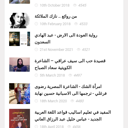
10th October 2018
4545
من روائع .. نازك الملائكة
10th February 2018
4533
رواية العودة الى الارض - عبد الهادي
السعدون
21st November 2021
4521
قصيدة حب الى سيف عراقي – الشاعرة
الكويتية سعاد الصباح
5th March 2018
4497
امرأة الشك - الشاعرة المصرية رضوى
فرغلي - ترجمها الى الاسبانية حسين نهابة
18th March 2020
4480
المفيد في تعليم اساليب قواعد اللغة العربية
الجديد - عباس خليل عبد الرزاق العاني
18th April 2018
4456