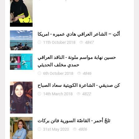
أنْتِ – الشاعر العراقي هادي عميره - امريكا
11th October 2018
4847
حسين نهابة مواسم ملونة - الناقد العراقي
حمدي مخلف الحديثي
6th October 2018
4846
كن صديقي - الشاعرة الكويتية سعاد الصباح
14th March 2018
4822
ثلجٌ أحمر - القاصّة السورية فاتن بركات
31st May 2020
4806