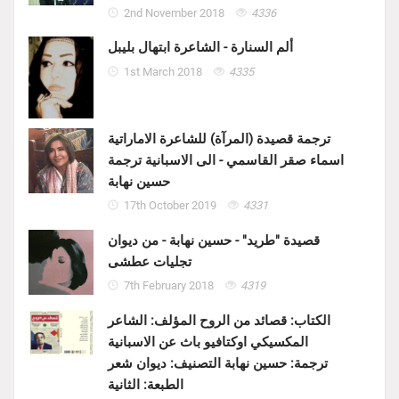
2nd November 2018
4336
ألم السنارة - الشاعرة ابتهال بليبل
1st March 2018
4335
ترجمة قصيدة (المرآة) للشاعرة الاماراتية
اسماء صقر القاسمي - الى الاسبانية ترجمة
حسين نهابة
17th October 2019
4331
قصيدة "طريد" - حسين نهابة - من ديوان
تجليات عطشى
7th February 2018
4319
الكتاب: قصائد من الروح المؤلف: الشاعر
المكسيكي اوكتافيو باث عن الاسبانية
ترجمة: حسين نهابة التصنيف: ديوان شعر
الطبعة: الثانية