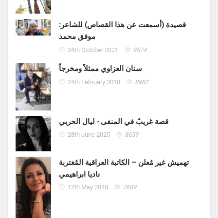
قصيدة (أسمعت عن هذا القصاص) للشاعر:
موفق محمد
24th October 2021
9574
سنان العزاوي ممثلاً ومخرجاً
24th February 2018
8982
قصة غريبٌ في المنفى - ليال الحربي
28th June 2025
8659
تهميش غير مُعلن – الكاتبة العراقية المُغتربة
ناديا ابراهيمي
12th May 2018
7689