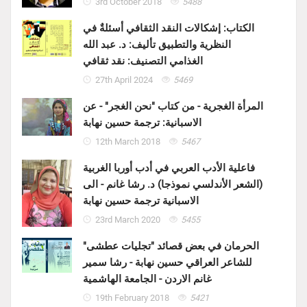
3rd October 2018
5488
الكتاب: إشكالات النقد الثقافي أسئلةٌ في
النظرية والتطبيق تأليف: د. عبد الله
الغذامي التصنيف: نقد ثقافي
27th April 2024
5469
المرأة الغجرية - من كتاب "نحن الغجر" - عن
الاسبانية: ترجمة حسين نهابة
12th March 2018
5467
فاعلية الأدب العربي في أدب أوربا الغربية
(الشعر الأندلسي نموذجا) د. رشا غانم - الى
الاسبانية ترجمة حسين نهابة
23rd March 2020
5455
الحرمان في بعض قصائد "تجليات عطشى"
للشاعر العراقي حسين نهابة - رشا سمير
غانم الاردن - الجامعة الهاشمية
19th February 2018
5421