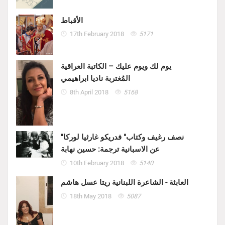
الأقباط
17th February 2018
5171
يوم لك ويوم عليك – الكاتبة العراقية
المُغتربة ناديا ابراهيمي
8th April 2018
5168
"نصف رغيف وكتاب" فدريكو غارثيا لوركا
عن الاسبانية ترجمة: حسين نهابة
10th February 2018
5140
العابثة - الشاعرة اللبنانية ريتا عسل هاشم
18th May 2018
5087