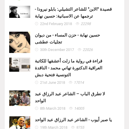
قصيدة "الابن" للشاعر التشيلي: بابلو نيرودا -
ترجمها عن الاسبانية: حسين نهابة
22nd February 2018
22298
حسين نهابة - حزن المساء - من ديوان
تجليات عطشى
30th December 2017
22026
قراءة في رواية ما زلت أعشقها للكاتبة
العراقية الدكتورة تهاني محمد - الناقدة
التونسية فتحية دبش
21st June 2018
17014
لا تطرق الباب – الشاعر عبد الرزاق عبد
الواحد
8th March 2018
14005
يا صبر أيوب - الشاعر عبد الرزاق عبد الواحد
19th March 2018
9755