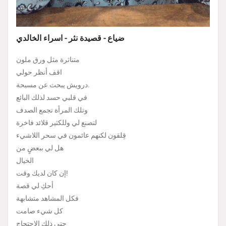
ضياع - قصيدة نثر - اسراء الخالدي
متناثرة مثل ورق ملون
اقف أنظر حولي
درويش يبحث عن مسبحة.
في قلبي حسد لذلك البائع
وتلك المرأة تجمع الصدف
لتصنع لي وللكثير قلائد فاخرة
قِلقون لكنهم عائمون في سحر اللاشيء
هل لي ببعضٍ من
الخيال
إن كان لديك وقت!
أحكِ لي قصة
فكل المشاهد متشابهة
كل شيء صامت
حتى ذلك الاحتجاج