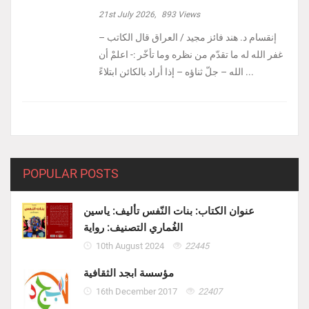
21st July 2026,
893
Views
إنقسام د. هند فائز مجيد / العراق ‏قال الكاتب –
غفر الله له ما تقدّم من نظره وما تأخّر :- ‏اعلمْ أن
الله – جلّ ثناؤه – إذا أراد بالكائن ابتلاءً ...
POPULAR POSTS
عنوان الكتاب: بنات النّفس تأليف: ياسين
الغُماري التصنيف: رواية
10th August 2024
22445
مؤسسة ابجد الثقافية
16th December 2017
22407