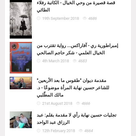
قصة قصيرة من وحي الخيال - الكاتبة رفلاء
الطائي
19th September 2018
4686
إمبراطورية ري - آفاراكس... رواية تقترب من
الخيال العلمي - شكر حاجم الصالحي
4th March 2018
4683
مقدمة ديوان "طقوس ما بعد الأربعين"
للشاعر حسين نهابة المرأة موضوعًا - د.
مالك المطّلبي
21st August 2018
4666
تجليات حسين نهابة رأي لا مقدمة بقلم: عبد
الرزاق عبد الواحد
12th February 2018
4664