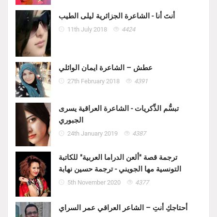
أنتَ أنا - الشاعرة الجزائرية ليلى الطيب
11th July 2018
4424
عطش – الشاعرة ايمان الوائلي
27th February 2018
4391
تبسُّم الذِّكريات - الشاعرة العراقية يسرى
الجبوري
24th January 2019
4387
ترجمة قصة "ألعن الدراما العربية" للكاتبة
التونسية مها الجويني - ترجمة حسين نهابة
5th November 2020
4377
أحتاجكِ أنتِ – الشاعر العراقي عمر السراي