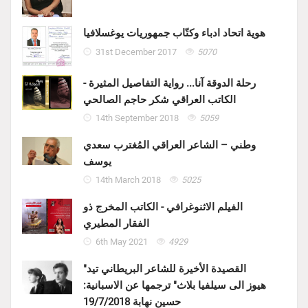
هوية اتحاد ادباء وكتّاب جمهوريات يوغسلافيا
31st December 2017
5070
رحلة الدوقة آنا... رواية التفاصيل المثيرة -
الكاتب العراقي شكر حاجم الصالحي
14th September 2018
5059
وطني – الشاعر العراقي المُغترب سعدي
يوسف
14th March 2018
5025
الفيلم الاثنوغرافي - الكاتب المخرج ذو
الفقار المطيري
6th May 2021
4929
"القصيدة الأخيرة للشاعر البريطاني تيد
هيوز الى سيلفيا بلاث" ترجمها عن الاسبانية:
حسين نهابة 19/7/2018