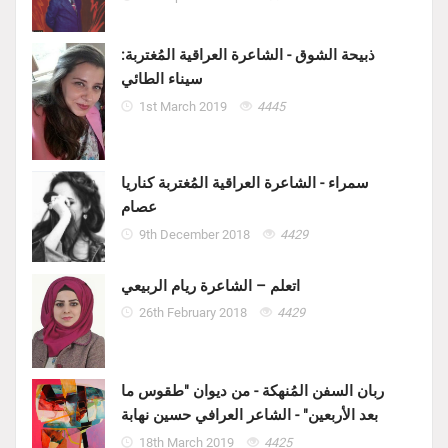
ذبيحة الشوق - الشاعرة العراقية المُغتربة:
سيناء الطائي
1st March 2019
4445
سمراء - الشاعرة العراقية المُغتربة كناريا
عصام
9th December 2018
4429
اتعلم – الشاعرة ريام الربيعي
26th February 2018
4429
ربان السفن المُنهكة - من ديوان "طقوس ما
بعد الأربعين" - الشاعر العرافي حسين نهابة
18th March 2019
4425