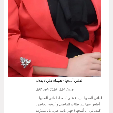
لعلني ألمحها - شيماء علي / بغداد
25th July 2026,
224
Views
لعلني ألمحها شيماء علي / بغداد لعلني ألمحها...
أفتّش عنها بين طيّات الماضي وأروقة الحاضر.
كيف لي أن ألمحها؟ فهي نائية عني، بل متمرّدة