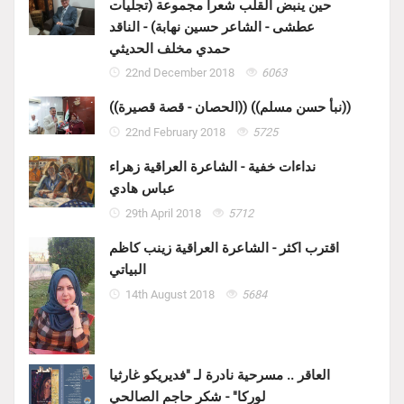
حين ينبض القلب شعراً مجموعة (تجليات
عطشى - الشاعر حسين نهابة) - الناقد
حمدي مخلف الحديثي
22nd December 2018
6063
((الحصان - قصة قصيرة)) ((نبأ حسن مسلم))
22nd February 2018
5725
نداءات خفية - الشاعرة العراقية زهراء
عباس هادي
29th April 2018
5712
اقترب اكثر - الشاعرة العراقية زينب كاظم
البياتي
14th August 2018
5684
العاقر .. مسرحية نادرة لـ "فديريكو غارثيا
لوركا" - شكر حاجم الصالحي