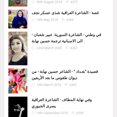
30th August 2018
4372
غصة - الشاعرة العراقية شذى عسكر نجف
14th May 2018
4366
قي وطني - الشاعرة السورية: عبير شعبان -
الى الاسبانية ترجمة حسين نهابة
22nd March 2020
4362
قصيدة "بغـداد " - الشاعر حسين نهابة - من
ديوان طقوس ما بعد الأربعين
12th March 2018
4360
وفي نهاية المطاف - الشاعرة العراقية
يسرى الجبوري
14th September 2018
4354