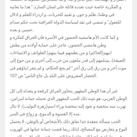
و الفكرية خاصة حيث تعدده قائلة على لسان السارد: " هذا ما نعانيه
في وطننا، ظلم و جور، و تقييد للحريات، و ازدراء للعلم و اذلال
للعقول" و تمضي في نقد لسياسة الدولة العراقية تحت حكم صدام
حسين و بعده.
و كما كانت الأم هامشية الحضور في الأسرة فان العراق كفكرة و
وطن هامشي الحضور، عاجز على حماية أولاده من بطش
ابيهم(الحاكم) و من بطشهم فيما بينهم( الطوائف و الانتماءات
الضيقة)، يسلمهم إلى قدر ملعون من حرب إلى أخرى و من جوع إلى
موت آخر و من رق إلى رق آخر " لم يجع الحكام، و لم يتعر ابناؤهم في
الحصار المفروض على البلد بل جاع الناس" ص 107.
غير أن هذا الوطن المقهور يتجاوز العراق كرقعة و يتعداه إلى كل
الوطن العربي، هو عينه ذلك الحب المقهور الذي تحمله جمانة لنبراس،
تهرب منه متخفية و تعود إليه متخفية وراء اسم(زهرة التوليب)، لا تنال
منه إلا القسوة و الدموع، و زواج في السر.
الحب مسألة معقدة جدا تعلق ذلك بالأشخاص أو بالوطن، لا يحتمل
البوح و يتعارض مع المصالح، لذلك ربما قضت جمانة حياتها في الهروب
و في مداواة جراحها التي خلفها هذا الحب. و قضى العراقي و العربي