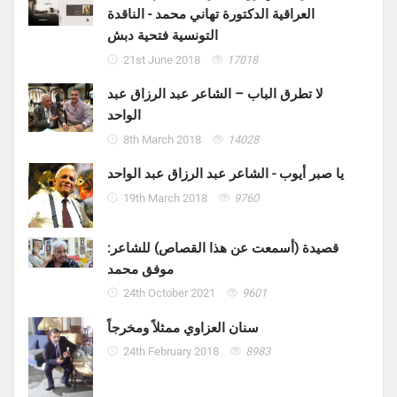
العراقية الدكتورة تهاني محمد - الناقدة
التونسية فتحية دبش
21st June 2018
17018
لا تطرق الباب – الشاعر عبد الرزاق عبد
الواحد
8th March 2018
14028
يا صبر أيوب - الشاعر عبد الرزاق عبد الواحد
19th March 2018
9760
قصيدة (أسمعت عن هذا القصاص) للشاعر:
موفق محمد
24th October 2021
9601
سنان العزاوي ممثلاً ومخرجاً
24th February 2018
8983