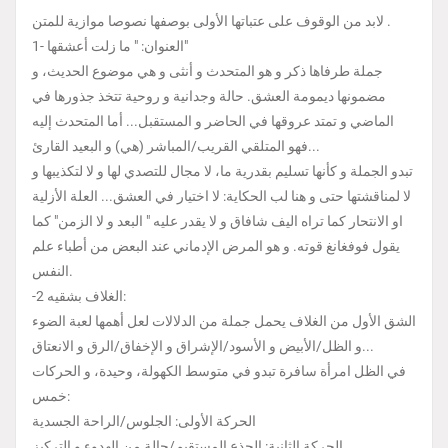
لابد من الوقوف على عتباتها الأولى بوصفها نصوصا موازية للمتن .
1- العنوان: " ما زلت أعشقها"
جملة طرفاها ذكر و هو المتحدث و أنثى و هي موضوع الحديث، و
مضمونها ديمومة العشق. حالة وجدانية و روحية تتخذ جذورها في
الماضي و تمتد عروقها في الحاضر و المستقبل... أما المتحدث إليه
فهو المتلقي القريب/المباشر (هي) و البعيد القارئ...
تبدو الجملة و كأنها تسليم بقدرية ما، لا مجال للتصدي لها و لا لتكذيبها و
لا لمناقشتها حتى و هنا لب الحكاية: لا اختيار في العشق... العلة الأزلية
او الانتحار كما تراه اليف شافاق و لا يقدر عليه " البعد و لا الزمن" كما
يقول فوفغانغ قوته. و هو المرض الإدماني عند البعض من أطباء علم
النفس.
-2 الغلاف بشقيه:
الشق الأول من الغلاف يحمل جملة من الدلالات لعل أهمها لعبة الضوء
و الظل/الأبيض و الأسود/الإشراق و الإخفاق/الرق و الانعتاق...
في الظل امرأة سافرة تبدو في متوسط الكهولة، وحيدة، و الحركات
خمس:
الحركة الأولى: الجلوس/الراحة الجسدية
الحركة الثانية: الجذع المستقيم/حالة من الهدوء و التركيز