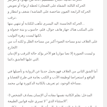
الحركة الثالثة: الشفاه على الفنجان/ لحظة ارتواء أو تعويض
الحركة الرابعة: العيون شاخصة على الشاشة/ شغف و انتظار و
ترقب،
الحركة الخامسة: اليد اليسرى تتأهب للكتابة أو تنتهي منها...
على المكتب هناك جهاز هاتف جوال، قلم، حاسوب و نبتة خجولة و
لكنها ليست زهرة التوليب،
على الغلاف تبدو مساحة الضوء أكبر من مساحة الظل و لكنه آت من
الخارج!
و ليست الصورة إلا نصا موازيا هو الآخر يؤكد حالة الترقب و الإدمان
التي عليها العاشق دائما.
أما الشق الثاني من الغلاف فهو يحمل حديثا عن الرواية و تأصيلها في
الواقع و استعراضا لوظيفة الأدب و الكتب بعامة في طرح القضايا و
مساءلة الوجود، ثم تعريف بالكاتبة الدكتورة تهاني محمد.
-3 المدخل: بقلم الكاتبة نفسها مفاده أن الإنسان يصادف الشخص
الاستثناء الذي " لا تسري عليه قوانين الطبيعة".