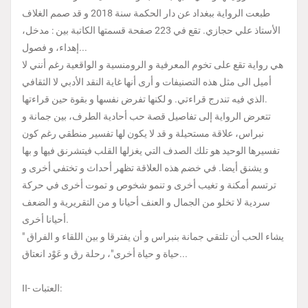
طبعت الرواية ببغداد عن دار الحكمة سنة 2018 و قد صمم الغلاف
الأستاذ علي حجازي. تقع في 223 صفحة قسمتها الكاتبة بين : مدخل،
إهداء، و فصول...
هي رواية تقع على تخوم المعرفية و الرومنسية و الواقعية رغم أنني لا
أميل الى مثل هذه التصنيفات و أرى أنها غاية النقد الأدبي لا الثقافي
الذي فيه تندرج قراءتي. و لكنها تفرض نفسها و بقوة حين قراءتها.
تتعرض الرواية إلى تفاصيل قصة حب أحادية الطرف، بين جمانة و
نبراس، علاقة مستحيلة و قد لا يكون لها تفسير منطقي رغم كون
تفسيرها الوحيد هو تلك الصدف التي يغزلها القلب فيتشرنق فيها و بها
و يشنق أيضا. في خضم هذه العلاقة تظهر أحداث و تختفي أخرى و
ترتسم أمكنة و تغيب أخرى و تنمو شخوص و تموت أخرى في حركة
سردية لا تخلو من الجمال و العنف أحيانا و من التقريرية و الضعف
أحيانا أخرى.
يشاء الحب أن تلتقي جمانة بنبراس و أن يفترقا و بين اللقاء و الفراق "
حياة و حياة أخرى"، رحلة رق و عَوْد انعتاق...
II- العتبات: