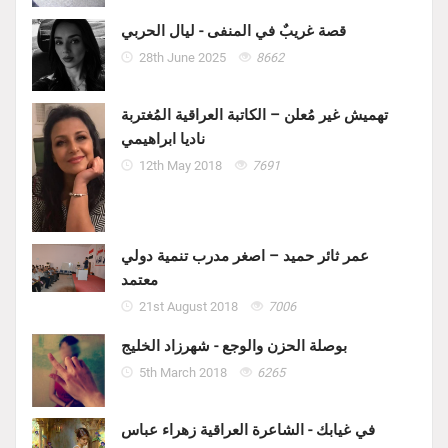
قصة غريبٌ في المنفى - ليال الحربي
28th June 2025
8662
تهميش غير مُعلن – الكاتبة العراقية المُغتربة
ناديا ابراهيمي
12th May 2018
7691
عمر ثائر حميد – اصغر مدرب تنمية دولي
معتمد
21st August 2018
7006
بوصلة الحزن والوجع - شهرزاد الخليج
5th March 2018
6265
في غيابك - الشاعرة العراقية زهراء عباس