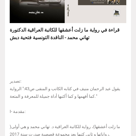
قراءة في رواية ما زلت أعشقها للكاتبة العراقية الدكتورة
تهاني محمد - الناقدة التونسية فتحية دبش
تصدير:
يقول عبد الرحمان منيف في كتابه الكاتب و المنفى ص43:" الرواية
كما أفهمها و كما أكتبها أداة جميلة للمعرفة و المتعة."
I- مقدمة:
)ما زلت أعشقها)، رواية للكاتبة العراقية د. تهاني محمد و هي أولى
رواياتها و ثاني كتبها بعد مجموعة قصصية صدرت سنة 2017.