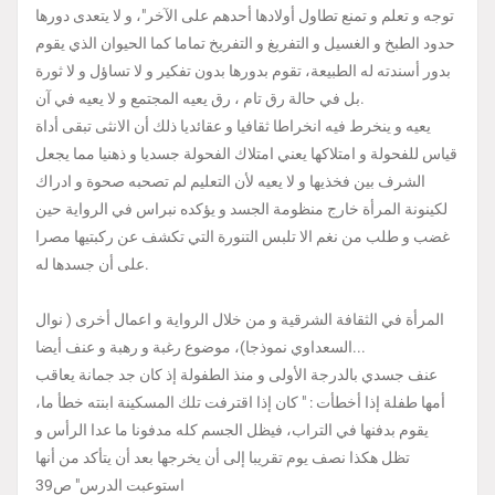
توجه و تعلم و تمنع تطاول أولادها أحدهم على الآخر"، و لا يتعدى دورها
حدود الطبخ و الغسيل و التفريغ و التفريخ تماما كما الحيوان الذي يقوم
بدور أسندته له الطبيعة، تقوم بدورها بدون تفكير و لا تساؤل و لا ثورة
بل في حالة رق تام ، رق يعيه المجتمع و لا يعيه في آن.
يعيه و ينخرط فيه انخراطا ثقافيا و عقائديا ذلك أن الانثى تبقى أداة
قياس للفحولة و امتلاكها يعني امتلاك الفحولة جسديا و ذهنيا مما يجعل
الشرف بين فخذيها و لا يعيه لأن التعليم لم تصحبه صحوة و ادراك
لكينونة المرأة خارج منظومة الجسد و يؤكده نبراس في الرواية حين
غضب و طلب من نغم الا تلبس التنورة التي تكشف عن ركبتيها مصرا
على أن جسدها له.
المرأة في الثقافة الشرقية و من خلال الرواية و اعمال أخرى ( نوال
السعداوي نموذجا)، موضوع رغبة و رهبة و عنف أيضا...
عنف جسدي بالدرجة الأولى و منذ الطفولة إذ كان جد جمانة يعاقب
أمها طفلة إذا أخطأت : " كان إذا اقترفت تلك المسكينة ابنته خطأ ما،
يقوم بدفنها في التراب، فيظل الجسم كله مدفونا ما عدا الرأس و
تظل هكذا نصف يوم تقريبا إلى أن يخرجها بعد أن يتأكد من أنها
استوعبت الدرس" ص39