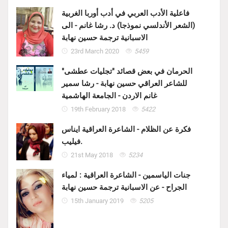
فاعلية الأدب العربي في أدب أوربا الغربية
(الشعر الأندلسي نموذجا) د. رشا غانم - الى
الاسبانية ترجمة حسين نهابة
23rd March 2020
5459
الحرمان في بعض قصائد "تجليات عطشى"
للشاعر العراقي حسين نهابة - رشا سمير
غانم الاردن - الجامعة الهاشمية
19th February 2018
5422
فكرة عن الظلام - الشاعرة العراقية ايناس
فيليب.
21st May 2018
5234
جنات الياسمين - الشاعرة العراقية : لمياء
الجراح - عن الاسبانية ترجمة حسين نهابة
15th January 2019
5205