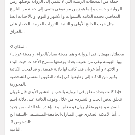
جملة من المحطات الزمنية التي لا تنتمي إلى الرواية بوصفها زمن
الرواية و حسب و إنما هو زمن موضوعي ينتمي إلى حقبة من التاريخ
المعاصر. تحدده الكاتبة بالسنوات و الأشهر و اليوم، و بالأحداث ايضا
مثل حرب الخليج الأولى و الثانية، الثورات العربية، الحصار على
العراق...
-2 المكان:
محطتان مهمتان في الرواية و هما مدينة بغداد/العراق و مدينة غريان/
ليبيا. الهيمنة تبقى من نصيب بغداد بوصفها مسرح الأحداث حيث البدء
و الانتهاء و أما غريان فقد كانت لها دلالة عميقة، و قد لمحت الكاتبة
بكثير من الذكاء إلى وظيفتها في إعادة التكوين النفسي للشخصية
المحورية.
فإذا كانت بغداد تتعلق في الرواية بالحب و العشق الأبدي فإن غريان
تتعلق بدفن الحب و التشرذم من خلال وقوف الكاتبة على دلالة اسم
المدينة و جذوره(غار ريان) و تتعلق ايضا بإعادة بناء الذات من جديد.
أما الأمكنة الصغرى فهي المنازل-الجامعة-المستشفى-الشقة الخ...
-3 الشخوص:
النامية: