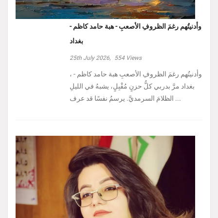
وأدنيتُهم رغمَ الظروفِ الأصعبِ - هبة حامد كاظم -
بغداد
25th July 2026,
554
Views
، وأدنيتُهم رغمَ الظروفِ الأصعبِ هبة حامد كاظم -
بغداد مرَّ بدربي كلُّ حزنٍ مُقْبِلٍ، يشبهُ في الليلِ
الظلامَ السرمديَّ. يرسمُ نفسًا قد عرف ...