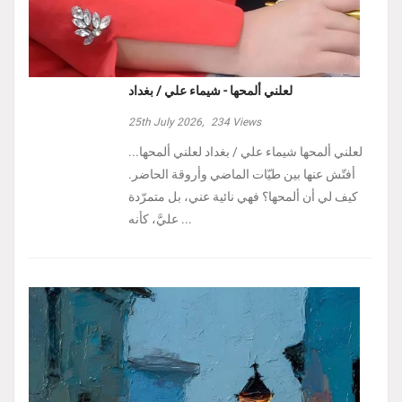
لعلني ألمحها - شيماء علي / بغداد
25th July 2026,
234
Views
لعلني ألمحها شيماء علي / بغداد لعلني ألمحها...
أفتّش عنها بين طيّات الماضي وأروقة الحاضر.
كيف لي أن ألمحها؟ فهي نائية عني، بل متمرّدة
عليَّ، كأنه ...