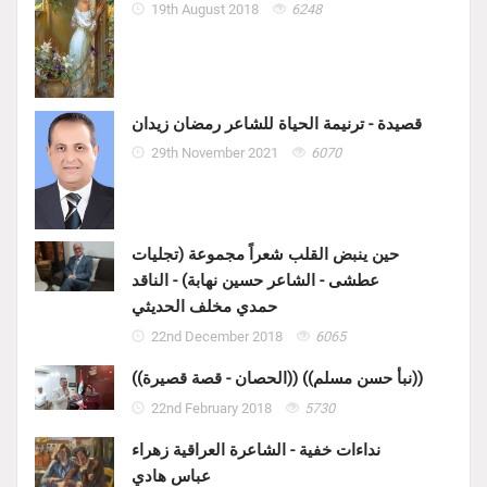
19th August 2018
6248
قصيدة - ترنيمة الحياة للشاعر رمضان زيدان
29th November 2021
6070
حين ينبض القلب شعراً مجموعة (تجليات
عطشى - الشاعر حسين نهابة) - الناقد
حمدي مخلف الحديثي
22nd December 2018
6065
((الحصان - قصة قصيرة)) ((نبأ حسن مسلم))
22nd February 2018
5730
نداءات خفية - الشاعرة العراقية زهراء
عباس هادي