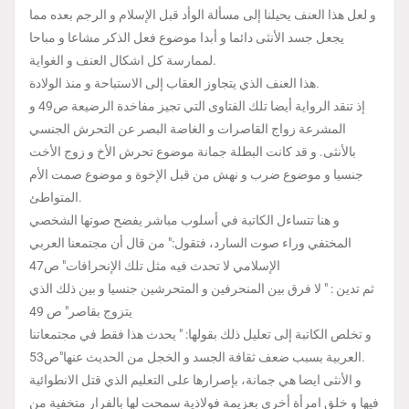
و لعل هذا العنف يحيلنا إلى مسألة الوأد قبل الإسلام و الرجم بعده مما
يجعل جسد الأنثى دائما و أبدا موضوع فعل الذكر مشاعا و مباحا
لممارسة كل اشكال العنف و الغواية.
هذا العنف الذي يتجاوز العقاب إلى الاستباحة و منذ الولادة.
إذ تنقد الرواية أيضا تلك الفتاوى التي تجيز مفاخدة الرضيعة ص49 و
المشرعة زواج القاصرات و الغاضة البصر عن التحرش الجنسي
بالأنثى. و قد كانت البطلة جمانة موضوع تحرش الأخ و زوج الأخت
جنسيا و موضوع ضرب و نهش من قبل الإخوة و موضوع صمت الأم
المتواطئ.
و هنا تتساءل الكاتبة في أسلوب مباشر يفضح صوتها الشخصي
المختفي وراء صوت السارد، فتقول:" من قال أن مجتمعنا العربي
الإسلامي لا تحدث فيه مثل تلك الإنحرافات" ص47
ثم تدين : " لا فرق بين المنحرفين و المتحرشين جنسيا و بين ذلك الذي
يتزوج بقاصر" ص 49
و تخلص الكاتبة إلى تعليل ذلك بقولها: " يحدث هذا فقط في مجتمعاتنا
العربية بسبب ضعف ثقافة الجسد و الخجل من الحديث عنها"ص53.
و الأنثى ايضا هي جمانة، بإصرارها على التعليم الذي قتل الانطوائية
فيها و خلق امرأة أخرى بعزيمة فولاذية سمحت لها بالفرار متخفية من