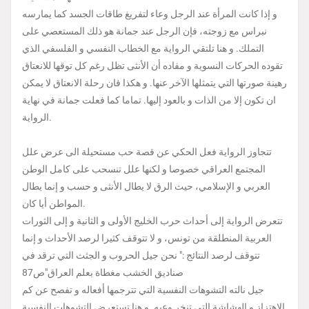
و إذا كانت المرأة عند الرجل وعاء لتفريغ طاقات الجسد كما يمارسه
نبراس مع زوجته، فإن الرجل عند جمانة هو ذلك المستعصي على
التملك. و هنا تلتقي الرواية مع الخطاب النفسي و الفلسفي الذي
تقوده الحركات النسوية و مفاده أن الأنثى تظل رغم كل توقها للانعتاق
رهينة صورتها التي يتمثلها الآخر عنها. و هكذا فان رحلة الانعتاق لا يمكن
ان تكون إلا من الذات و بالعود إليها. تماما كما فعلت جمانة في نهاية
الرواية.
تتجاوز الرواية فعل الحكي عن قصة حب مستحيلة الى عرض علل
المجتمع العراقي خصوصا و لكنها علل تنسحب على كامل الوطن
العربي و الإسلامي، حيث الرق لا يطال الأنثى و حسب و إنما يطال
المواطن أيا كان.
تتعرض الرواية إلى أحداث حرب الخليج الأولى و الثانية و إلى الثورات
العربية المنطلقة من تونس، و لا تتوقف كثيرا لرصد الأحداث و إنما
تتوقف لرصد النتائج :" نحن جيل الحروب و الجثث التي ترقد في
صناديق الخشب مغطاة بعلم العراق"ص87
جيل نالته التشوهات النفسية التي تترجمها أفعاله و تفصح عن كم
الاهتزاز و الهشاشة التي تنخر وعيه. و هنا تستعرض التشوهات النفسية