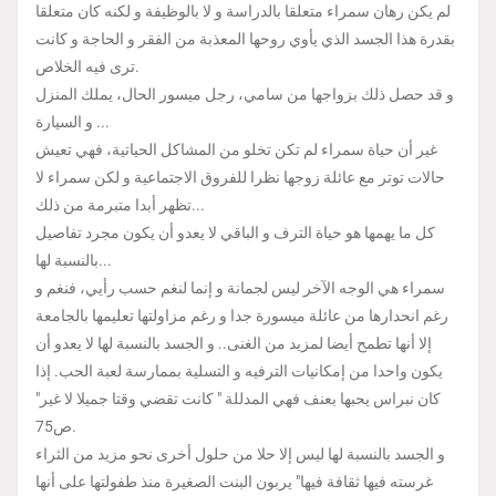
لم يكن رهان سمراء متعلقا بالدراسة و لا بالوظيفة و لكنه كان متعلقا
بقدرة هذا الجسد الذي يأوي روحها المعذبة من الفقر و الحاجة و كانت
ترى فيه الخلاص.
و قد حصل ذلك بزواجها من سامي، رجل ميسور الحال، يملك المنزل
و السيارة ...
غير أن حياة سمراء لم تكن تخلو من المشاكل الحياتية، فهي تعيش
حالات توتر مع عائلة زوجها نظرا للفروق الاجتماعية و لكن سمراء لا
تظهر أبدا متبرمة من ذلك...
كل ما يهمها هو حياة الترف و الباقي لا يعدو أن يكون مجرد تفاصيل
بالنسبة لها...
سمراء هي الوجه الآخر ليس لجمانة و إنما لنغم حسب رأيي، فنغم و
رغم انحدارها من عائلة ميسورة جدا و رغم مزاولتها تعليمها بالجامعة
إلا أنها تطمح أيضا لمزيد من الغنى.. و الجسد بالنسبة لها لا يعدو أن
يكون واحدا من إمكانيات الترفيه و التسلية بممارسة لعبة الحب. إذا
كان نبراس يحبها بعنف فهي المدللة " كانت تقضي وقتا جميلا لا غير"
ص75.
و الجسد بالنسبة لها ليس إلا حلا من حلول أخرى نحو مزيد من الثراء
غرسته فيها ثقافة فيها" يربون البنت الصغيرة منذ طفولتها على أنها