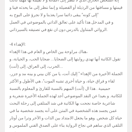
إنه الشخص الخارق الذي لا ننظر إلى أعماله و لا نقيمه بها مهما كانت
قيمتها و مسافتها من الرذيلة أو الفضيلة و إنما ننظر إلى ما يحدثه فينا و
إلى كونه" يبقى دائما سرا يعذبنا و لا نجرؤ على البوح به"
و في المدخل هذا تأكيد على تعالق الذاتي بالموضوعي في العمل
الروائي المتناول بالدرس دون ان نقع في تصنيفه بالسيرذاتي.
-4 الإهداء:
هناك مراوحة بين الخاص و العام في هذا الإهداء،
تقول الكاتبة أنها تهدي روايتها إلى الضحايا... ضحايا الحب، و الخيانة، و
الحرب، إلى العراق، إلى (أنت)...
الجملة الأخيرة من الإهداء " إليك أنت، يا من كان بيني و بينه مد و جزر،
لقاء و فراق حياة، و حياة أخرى تشبه الموت"، هي الأطول و الأكثر
حميمية . هذا ال (أنت) المبهم بالنسبة للقارئ و المعلوم بالنسبة
للكاتبة. و بعيدا عن النقد الموضوعي أجد لهذه الجملة الأخيرة شعرية و
شاعرية خاصة نجحت بها الكاتبة في شد المتلقي إلى رحلة البحث
عمن يجسد هذه الشخصية في المتن على أنه يجسد شخصية ما في
حياة كل شخص. وهو ما يجعل الامتداد بين الذات و الآخر وترا من أوتار
التلقي الذي ساهم في نجاح الرواية بناء على الصدق الفني الملموس و