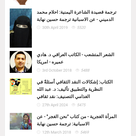
ترجمة قصيدة الشاعرة اليمنية: احلام محمد
الدميني - عن الاسبانية ترجمة حسين نهابة
30th April 2019
5520
الشعر المتشعب - الكاتب العراقي د. هادي
عميره - امريكا
3rd October 2018
5488
الكتاب: إشكالات النقد الثقافي أسئلةٌ في
النظرية والتطبيق تأليف: د. عبد الله
الغذامي التصنيف: نقد ثقافي
27th April 2024
5475
المرأة الغجرية - من كتاب "نحن الغجر" - عن
الاسبانية: ترجمة حسين نهابة
12th March 2018
5469