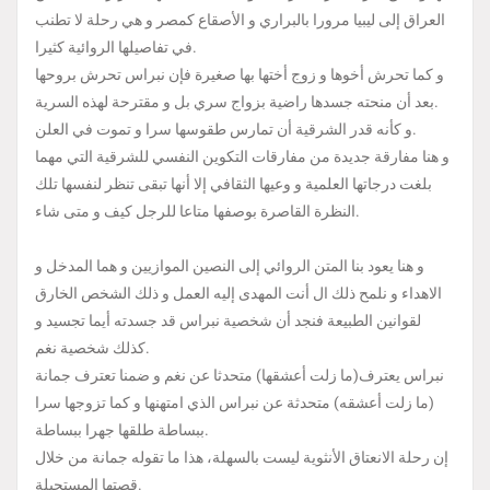
العراق إلى ليبيا مرورا بالبراري و الأصقاع كمصر و هي رحلة لا تطنب
في تفاصيلها الروائية كثيرا.
و كما تحرش أخوها و زوج أختها بها صغيرة فإن نبراس تحرش بروحها
بعد أن منحته جسدها راضية بزواج سري بل و مقترحة لهذه السرية.
و كأنه قدر الشرقية أن تمارس طقوسها سرا و تموت في العلن.
و هنا مفارقة جديدة من مفارقات التكوين النفسي للشرقية التي مهما
بلغت درجاتها العلمية و وعيها الثقافي إلا أنها تبقى تنظر لنفسها تلك
النظرة القاصرة بوصفها متاعا للرجل كيف و متى شاء.
و هنا يعود بنا المتن الروائي إلى النصين الموازيين و هما المدخل و
الاهداء و نلمح ذلك ال أنت المهدى إليه العمل و ذلك الشخص الخارق
لقوانين الطبيعة فنجد أن شخصية نبراس قد جسدته أيما تجسيد و
كذلك شخصية نغم.
نبراس يعترف(ما زلت أعشقها) متحدثا عن نغم و ضمنا تعترف جمانة
(ما زلت أعشقه) متحدثة عن نبراس الذي امتهنها و كما تزوجها سرا
ببساطة طلقها جهرا ببساطة.
إن رحلة الانعتاق الأنثوية ليست بالسهلة، هذا ما تقوله جمانة من خلال
قصتها المستحيلة.