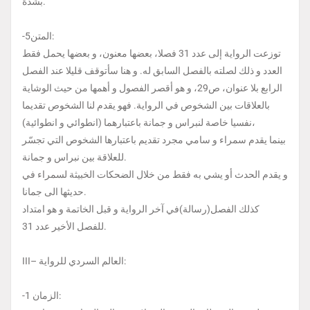
بشدة.
-5المتن:
توزعت الرواية إلى عدد 31 فصلا، بعضها معنون، و بعضها يحمل فقط
العدد و ذلك لصلته بالفصل السابق له. و هنا سأتوقف قليلا عند الفصل
الرابع بلا عنوان، ص29، و هو أقصر الفصول و أهمها من حيث الوشاية
بالعلاقات بين الشخوص في الرواية. فهو يقدم لنا الشخوص تقديما
نفسيا خاصة لنبراس و جمانة باعتبارهما (انطوائي و انطوائية)،
بينما يقدم سمراء و سامي مجرد تقديم باعتبارها الشخوص التي تجسّر
للعلاقة بين نبراس و جمانة.
و يقدم الحدث أو يشي به فقط من خلال الضحكات الخبيثة لسمراء في
حديثها الى جمانا.
كذلك الفصل(رسالة)في آخر الرواية و قبل الخاتمة و هو امتداد
للفصل الأخير عدد 31.
III– العالم السردي للرواية:
-1 الزمان: