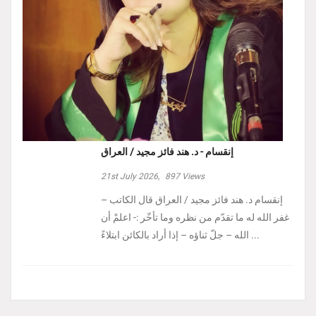
إنقسام - د. هند فائز مجيد / العراق
21st July 2026,
897
Views
إنقسام د. هند فائز مجيد / العراق ‏قال الكاتب –
غفر الله له ما تقدّم من نظره وما تأخّر :- ‏اعلمْ أن
الله – جلّ ثناؤه – إذا أراد بالكائن ابتلاءً ...