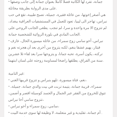
• جمانة، تفرد لها الكاتبة فصلا كاملا بعنوان جمانة إلى جانب وصفها
على مدى الرواية بطريقة مخاتلة.
هي أصغر إخوتها، من عائلة فقيرة، جميلة، تصبح طبيبة، تقع في حب
نبراس، تهاجر الى ليبيا، تعود للعمل في المستشفيات العراقية ببغداد،
لم تتزوج الا مرة واحدة و سرا، لم تنجب. يطغى الجانب الروحي على
الجانب المادي في بلورة الروائية للشخصية جمانة.
• نبراس، أخو سامي زوج سمراء، من عائلة ميسورة الحال، عازف
قيثار، يهيم عشقا بنغم، لكنه يتزوج من أخرى بعد أن هجرته نغم و
تركته، يكون أسرة، تحبه جمانا، و يتزوجها سرا بعد لقاء تلا عشرين
سنة من الفراق، يطلقها راضخا لمساومة زوجته على لسان ابنتهما.
غير النامية:
• نغم، فتاة ميسورة، تلهو بنبراس و تتزوج قريبها الغني،
• سمراء، قريبة جمانة، يتيمة تربت في بيت والدي جمانة، جميلة،
تتوق للخروج من الفقر عبر الجمال و الجسد كوسيلة اقصر و أضمن،
تتزوج سامي أخا نبراس،
• سامي، زوج سمراء و أخو نبراس،
• أم جمانة، تقليدية و غير متعلمة، لا وظيفة لها سوى خدمة البيت .