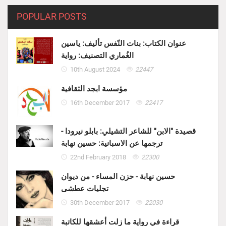
POPULAR POSTS
عنوان الكتاب: بنات النّفس تأليف: ياسين
الغُماري التصنيف: رواية
10th August 2024
22447
مؤسسة ابجد الثقافية
16th December 2017
22417
قصيدة "الابن" للشاعر التشيلي: بابلو نيرودا -
ترجمها عن الاسبانية: حسين نهابة
22nd February 2018
22300
حسين نهابة - حزن المساء - من ديوان
تجليات عطشى
30th December 2017
22030
قراءة في رواية ما زلت أعشقها للكاتبة