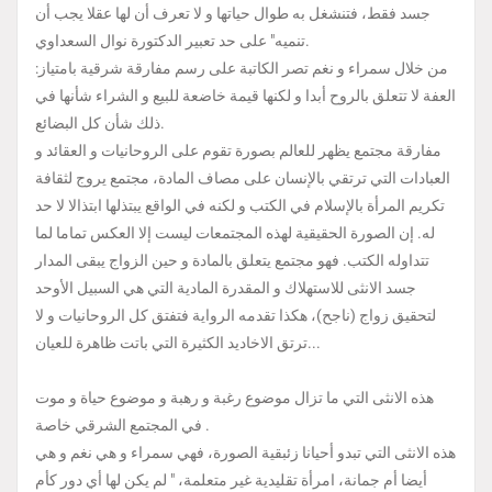
جسد فقط، فتنشغل به طوال حياتها و لا تعرف أن لها عقلا يجب أن
تنميه" على حد تعبير الدكتورة نوال السعداوي.
من خلال سمراء و نغم تصر الكاتبة على رسم مفارقة شرقية بامتياز:
العفة لا تتعلق بالروح أبدا و لكنها قيمة خاضعة للبيع و الشراء شأنها في
ذلك شأن كل البضائع.
مفارقة مجتمع يظهر للعالم بصورة تقوم على الروحانيات و العقائد و
العبادات التي ترتقي بالإنسان على مصاف المادة، مجتمع يروج لثقافة
تكريم المرأة بالإسلام في الكتب و لكنه في الواقع يبتذلها ابتذالا لا حد
له. إن الصورة الحقيقية لهذه المجتمعات ليست إلا العكس تماما لما
تتداوله الكتب. فهو مجتمع يتعلق بالمادة و حين الزواج يبقى المدار
جسد الانثى للاستهلاك و المقدرة المادية التي هي السبيل الأوحد
لتحقيق زواج (ناجح)، هكذا تقدمه الرواية فتفتق كل الروحانيات و لا
ترتق الاخاديد الكثيرة التي باتت ظاهرة للعيان...
هذه الانثى التي ما تزال موضوع رغبة و رهبة و موضوع حياة و موت
في المجتمع الشرقي خاصة .
هذه الانثى التي تبدو أحيانا زئبقية الصورة، فهي سمراء و هي نغم و هي
أيضا أم جمانة، امرأة تقليدية غير متعلمة، " لم يكن لها أي دور كأم