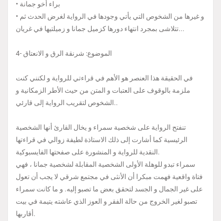
• براء أخو جمانة
• و غيرها من الشخوص التي يأتي وجودها في الرواية لغرض الحدث ثم
تتلاشى بمجرد انتهاء دورها كزميل جمانا و زميلتيها في غريان...
4- الموضوع: شرنقة الرق و الانعتاق
في الحقيقة هذا العنصر هو الأهم في قراءتي للرواية و لكنني كنت
ملزمة بالوقوف على العتبات و المتن من حيث الأطر الزمكانية و
الشخوص لتقريب الرواية إلى قارئي..
تنفتح الرواية على شخصية سمراء و يخال القارئ أنها الشخصية
الرئيسية كما أشارت إلى ذلك الاستاذة لطيفة زوالي في قراءتها
النقدية للرواية و المنشورة على صفحتها الفايسبوكية.
سمراء تبدو للوهلة الأولى الشخصية المقابلة لشخصية جمانا ، فهي
فتاة واقعية فهمت مبكرا أن الأنثى في مجتمع شرقي لا يجب أن تعول
على غير الجمال و الجسد لتحقق بعض ما تصبو إليه. و ما كانت سمراء
تصبو لغير الخروج من حالة الفقر و العوز الذي عاشته يتيمة في بيت
أقاربها.