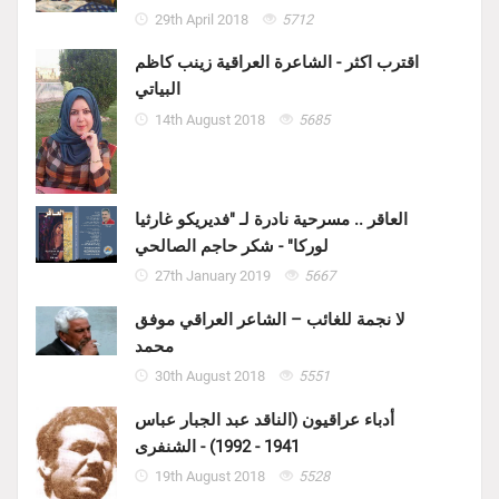
29th April 2018
5712
اقترب اكثر - الشاعرة العراقية زينب كاظم
البياتي
14th August 2018
5685
العاقر .. مسرحية نادرة لـ "فديريكو غارثيا
لوركا" - شكر حاجم الصالحي
27th January 2019
5667
لا نجمة للغائب – الشاعر العراقي موفق
محمد
30th August 2018
5551
أدباء عراقيون (الناقد عبد الجبار عباس
1941 - 1992) - الشنفرى
19th August 2018
5528