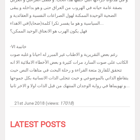
بصفة عامة حياته في الهروب من العراق حتى و هو بداخله و يبقى
الضحية الوحيدة الممكنة لهول الصراعات النفسية و العقائدية و
السياسية و هو ما يفسر تكرا كلمة(ضحايا)في الاهداء...
فهل يكون الهرب هو الانعتاق الوحيد الممكن؟
-VI خاتمة
رغم بعض التقريرية و الاطناب غير المبرر له احيانا و غلبه صوت
الكاتب على صوت السارد مرات كثيرة و بعض الأخطاء الاملائية الا انه
تتحقق للقارئ متعة القراءة و رحلة البحث في متاهات النص حيث
يتقاطع الذاتي بالموضوعي و حيث تتجلى الذات الانسانية بكل جموحها
و تهويماها في رواية الوجدان المنتهك من قبل الذات اولا و الاخر ثانيا...
21st June 2018 (views:
17018
)
LATEST POSTS