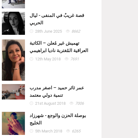
قصة غريبٌ في المنفى - ليال
الحربي
28th June 2025
8662
تهميش غير مُعلن – الكاتبة
العراقية المُغتربة ناديا ابراهيمي
12th May 2018
7691
عمر ثائر حميد – اصغر مدرب
تنمية دولي معتمد
21st August 2018
7006
بوصلة الحزن والوجع - شهرزاد
الخليج
5th March 2018
6265