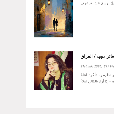
فائز مجيد / العراق
21st July 2026,
897
Vi
نظره وما تأخّر :- ‏اعلمْ