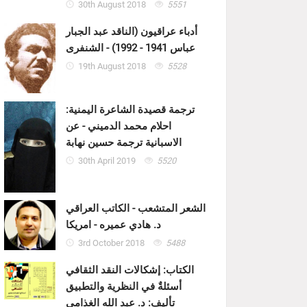
30th August 2018
5551
أدباء عراقيون (الناقد عبد الجبار
عباس 1941 - 1992) - الشنفرى
19th August 2018
5528
ترجمة قصيدة الشاعرة اليمنية:
احلام محمد الدميني - عن
الاسبانية ترجمة حسين نهابة
30th April 2019
5520
الشعر المتشعب - الكاتب العراقي
د. هادي عميره - امريكا
3rd October 2018
5488
الكتاب: إشكالات النقد الثقافي
أسئلةٌ في النظرية والتطبيق
تأليف: د. عبد الله الغذامي