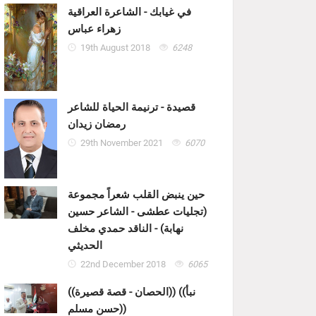
في غيابك - الشاعرة العراقية
زهراء عباس
19th August 2018
6248
قصيدة - ترنيمة الحياة للشاعر
رمضان زيدان
29th November 2021
6070
حين ينبض القلب شعراً مجموعة
(تجليات عطشى - الشاعر حسين
نهابة) - الناقد حمدي مخلف
الحديثي
22nd December 2018
6065
((الحصان - قصة قصيرة)) ((نبأ
حسن مسلم))