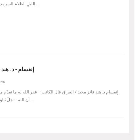
الليلِ الظلامَ السرمديَّ. يرسمُ نفسًا قد عرف ...
إنقسام - د. هند 
ews
إنقسام د. هند فائز مجيد / العراق ‏قال الكاتب – غفر الله له ما تقدّم من 
أن الله – جلّ ثناؤه – إذا أراد بالكائن ابتلاءً ...