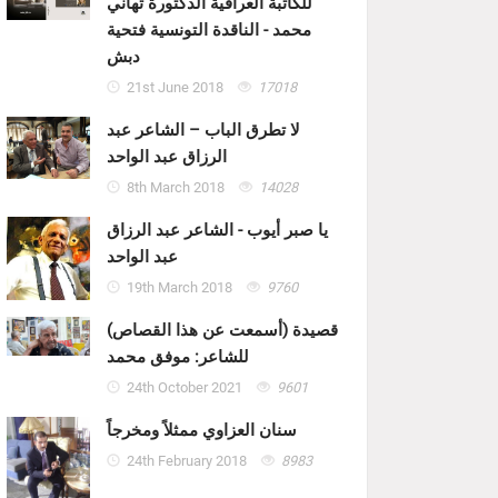
للكاتبة العراقية الدكتورة تهاني
محمد - الناقدة التونسية فتحية
دبش
21st June 2018
17018
لا تطرق الباب – الشاعر عبد
الرزاق عبد الواحد
8th March 2018
14028
يا صبر أيوب - الشاعر عبد الرزاق
عبد الواحد
19th March 2018
9760
قصيدة (أسمعت عن هذا القصاص)
للشاعر: موفق محمد
24th October 2021
9601
سنان العزاوي ممثلاً ومخرجاً
24th February 2018
8983