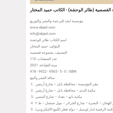
القصصية (طائر الوحشة) - الكاتب حميد المختار
مؤسسة ابجد للترجمة والنشر والتوزيع
www.ebjed.com
info@ebjed.com
اسم الكتاب: طائر الوحشة
المؤلف: حميد المختار
التصنيف: مجموعة قصصية
عدد الصفحات: 110
سنة الطباعة: 2021
978 - 9922 - 9563 - 5 - 0 : ISBN
منافذ النشر والبيع:
１. مقر المؤسسة - محافظة بابل – شارع أربعين
２. مكتبة الندى – محافظة بابل – شارع أربعين
３. مكتبة نابو – بغداد – شارع المتنبي
دار الهجان – البصرة – شارع الجزائر – مول شنشل – ط ٢
المكتبة الرقمية لدار لوسيل – دولة قطر (للبيع الاليكتروني)