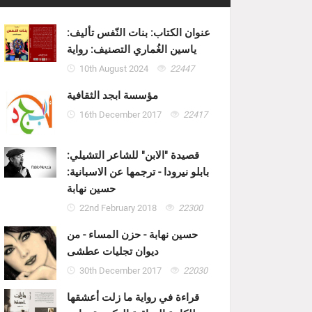
عنوان الكتاب: بنات النّفس تأليف:
ياسين الغُماري التصنيف: رواية
10th August 2024
22447
مؤسسة ابجد الثقافية
16th December 2017
22417
قصيدة "الابن" للشاعر التشيلي:
بابلو نيرودا - ترجمها عن الاسبانية:
حسين نهابة
22nd February 2018
22300
حسين نهابة - حزن المساء - من
ديوان تجليات عطشى
30th December 2017
22030
قراءة في رواية ما زلت أعشقها