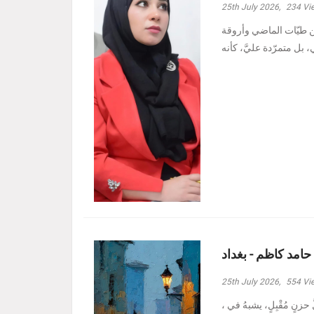
25th July 2026,
234
Vi
ين طيّات الماضي وأروقة
 حامد كاظم - بغداد
25th July 2026,
554
Vi
، وأدنيتُهم رغمَ الظروفِ الأصعبِ هبة حامد كاظم - بغداد مرَّ بدربي كلُّ حزنٍ مُقْبِلٍ، يشبهُ في