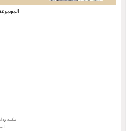
المجموعة 
４. مكتبة و
５. 