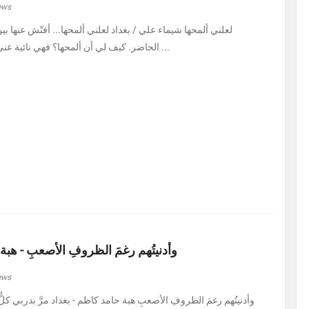
ews
لعلني ألمحها شيماء علي / بغداد لعلني ألمحها... أفتّش عنها ب
الحاضر. كيف لي أن ألمحها؟ فهي نائية عني، بل متمرّدة عليَّ، كأنه ...
وأدنيتُهم رغمَ الظروفِ الأصعبِ - هبة
ews