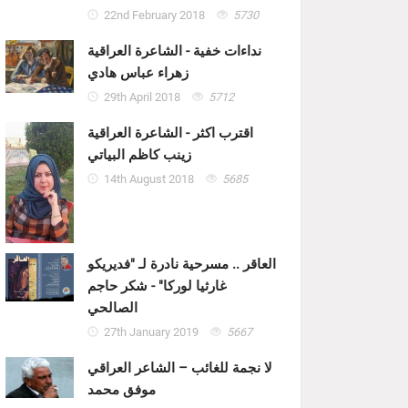
22nd February 2018
5730
نداءات خفية - الشاعرة العراقية
زهراء عباس هادي
29th April 2018
5712
اقترب اكثر - الشاعرة العراقية
زينب كاظم البياتي
14th August 2018
5685
العاقر .. مسرحية نادرة لـ "فديريكو
غارثيا لوركا" - شكر حاجم
الصالحي
27th January 2019
5667
لا نجمة للغائب – الشاعر العراقي
موفق محمد