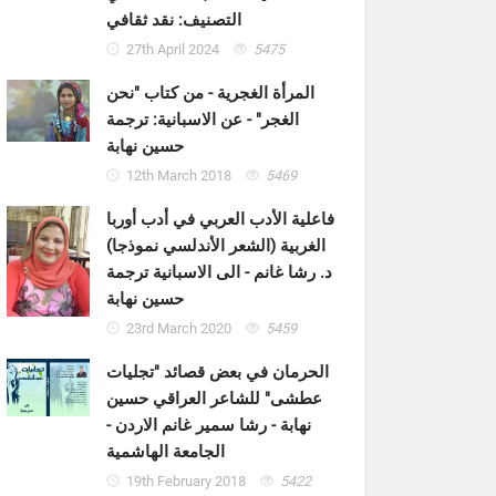
التصنيف: نقد ثقافي
27th April 2024
5475
المرأة الغجرية - من كتاب "نحن
الغجر" - عن الاسبانية: ترجمة
حسين نهابة
12th March 2018
5469
فاعلية الأدب العربي في أدب أوربا
الغربية (الشعر الأندلسي نموذجا)
د. رشا غانم - الى الاسبانية ترجمة
حسين نهابة
23rd March 2020
5459
الحرمان في بعض قصائد "تجليات
عطشى" للشاعر العراقي حسين
نهابة - رشا سمير غانم الاردن -
الجامعة الهاشمية
19th February 2018
5422