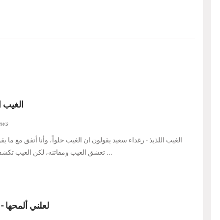
الغيب ا
ews
الغيب اللذيذ - رغداء سعيد يقولون ان الغيب حلواً، وأنا أتفق مع ما يق
تعشق الغيب ومفاتنه، لكن الغيب تكشف لي اليوم في هيئة حل ...
لعلني ألمحها -