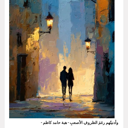
وأدنيتُهم رغمَ الظروفِ الأصعبِ - هبة حامد كاظم -