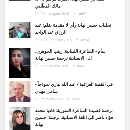
مالك المطّلبي
21st August 2018
4667
تجليات حسين نهابة رأي لا مقدمة بقلم: عبد
الرزاق عبد الواحد
12th February 2018
4664
سأم - الشاعرة اللبنانية: زينب الجوهري.
الى الاسبانية ترجمة حسين نهابة
29th March 2020
4662
في القصة العراقية / عبد الله نيازي نموذجاً -
سامي مهدي
5th April 2019
4654
ترجمة قصيدة الشاعرة السورية: فاديا محمد
فؤاد ناصر الى اللغة الاسبانية. ترجمة: حسين
نهابة