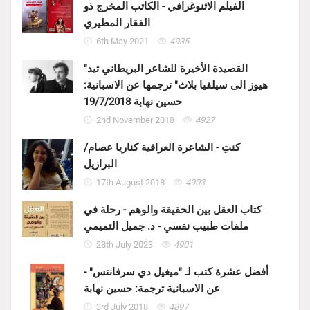
الفيلم الاثنوغرافي - الكاتب المخرج ذو
الفقار المطيري
6th May 2021
4935
"القصيدة الأخيرة للشاعر البريطاني تيد
هيوز الى سيلفيا بلاث" ترجمها عن الاسبانية:
حسين نهابة 19/7/2018
2nd November 2018
4927
كنتِ - الشاعرة العراقية كناريا عصام/
البرازيل
17th August 2018
4903
كتاب العقل بين الحقيقة والوهم - رحلة في
ملفات طبيب نفسي - د. جميل التميمي
28th July 2023
4901
أفضل عشرة كتب لـ "ميغيل دي سرفانتس" -
عن الاسبانية ترجمة: حسين نهابة
3rd July 2018
4897