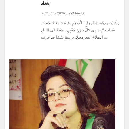
بغداد
25th July 2026,
553
Views
، وأدنيتُهم رغمَ الظروفِ الأصعبِ هبة حامد كاظم -
بغداد مرَّ بدربي كلُّ حزنٍ مُقْبِلٍ، يشبهُ في الليلِ
الظلامَ السرمديَّ. يرسمُ نفسًا قد عرف ...