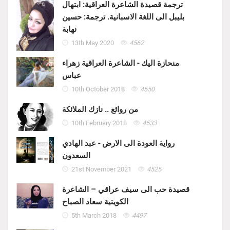
ترجمة قصيدة الشاعرة العراقية: ابتهال
بليبل الى اللغة الاسبانية. ترجمة: حسين
نهابة
13th May 2020
4562
منحازة اليك - الشاعرة العراقية زهراء
عباس
10th October 2018
4550
من روائع .. نازك الملائكة
10th February 2018
4533
رواية العودة الى الارض - عبد الهادي
السعدون
21st November 2021
4525
قصيدة حب الى سيف عراقي – الشاعرة
الكويتية سعاد الصباح
5th March 2018
4497