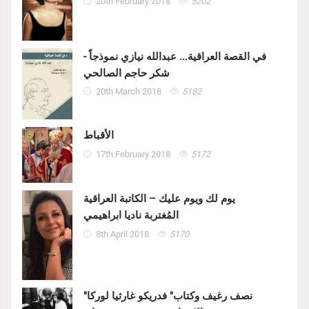
20th February 2018
5202
في القصة العراقية... عبدالله نيازي نموذجاً -
شكر حاجم الصالحي
20th March 2018
5182
الأقباط
17th February 2018
5172
يوم لك ويوم عليك – الكاتبة العراقية
المُغتربة ناديا ابراهيمي
8th April 2018
5170
"نصف رغيف وكتاب" فدريكو غارثيا لوركا