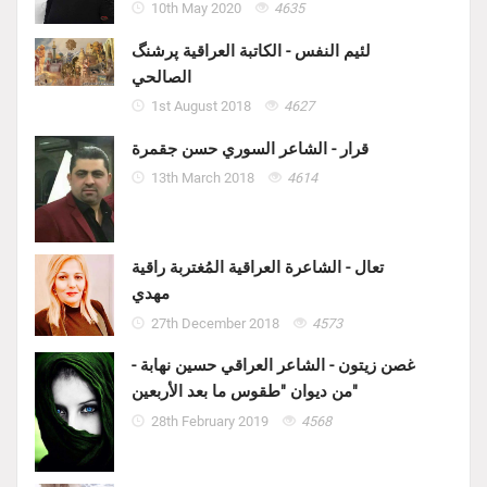
10th May 2020
4635
لئيم النفس - الكاتبة العراقية پرشنگ
الصالحي
1st August 2018
4627
قرار - الشاعر السوري حسن جقمرة
13th March 2018
4614
تعال - الشاعرة العراقية المُغتربة راقية
مهدي
27th December 2018
4573
غصن زيتون - الشاعر العراقي حسين نهابة -
من ديوان "طقوس ما بعد الأربعين"
28th February 2019
4568