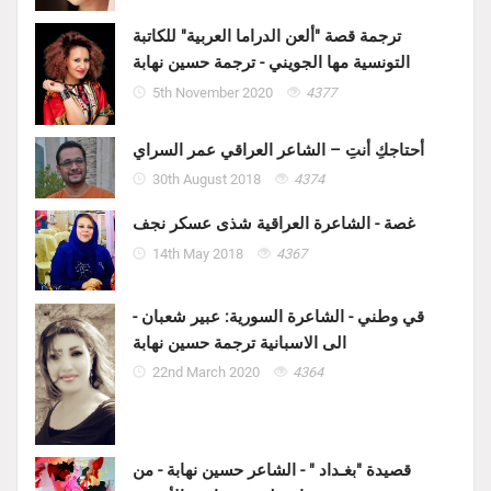
ترجمة قصة "ألعن الدراما العربية" للكاتبة
التونسية مها الجويني - ترجمة حسين نهابة
5th November 2020
4377
أحتاجكِ أنتِ – الشاعر العراقي عمر السراي
30th August 2018
4374
غصة - الشاعرة العراقية شذى عسكر نجف
14th May 2018
4367
قي وطني - الشاعرة السورية: عبير شعبان -
الى الاسبانية ترجمة حسين نهابة
22nd March 2020
4364
قصيدة "بغـداد " - الشاعر حسين نهابة - من