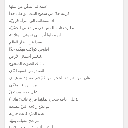
غيمة لم أتمكّن من قتلها
قريبة جدّا من سطح البيت الواطئ جداً
اذ استحالت الى امرأة قرويّة
تطارد ذئاب اللمس في مرتفعاتي الحسّيّة .
لن يصلوا أبدا الى نجمتي المتلألئة...
بعيدا عن أنظار العالم
أفاوض كواكب مهذّبة جدّا
لتغيير أسمال الأرض.
انا ذاك الصوت المبحوح
الصادر من قصبة النّاي
هاربا من شرنقة الحجر. من كمّ قميصه جذبته عيناي
هذا الهواء المتكئ
على خيط مستدقّ
(على حافة صخرة يملؤها فراغ عائليّ هائل).
لم تكن رائحة البنّ مصيدة
هذه المرّة كانت جارته
ترشح بضباب يتنهّد.
أتهجّى أليغوريّات عيد ميلادها