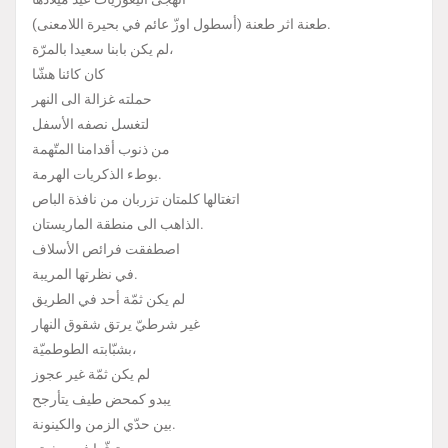
طعنة اثر طعنة (أسطول اوزّ عائم في بحيرة اللامعنى).
لم يكن بابنا سعيدا بالمرّة،
كان كائنا هشّا
حملته غزالة الى النهر
لتغسل نصفه الأسفل
من ذنوب أقدامنا المتّهمة
بوطء الذكريات الهرمة.
اتغتالها كلمتان تزربان من نافذة الباص
الذاهب الى منطقة الماريستان.
اصطفقت فرائص الأسلاف
في نظرتها المريبة.
لم يكن ثمّة أحد في الطريق
غير شرطيّ يرتق شقوق النهار
بشبّابته الطوطميّة،
لم يكن ثمّة غير عجوز
يبدو كمحض طيف يتأرجح
بين حدّي الزمن والكينونة.