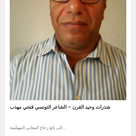
شذرات وحيد القرن – الشاعر التونسي فتحي مهذب
الى بائع زجاج المعاني المهشّمة...