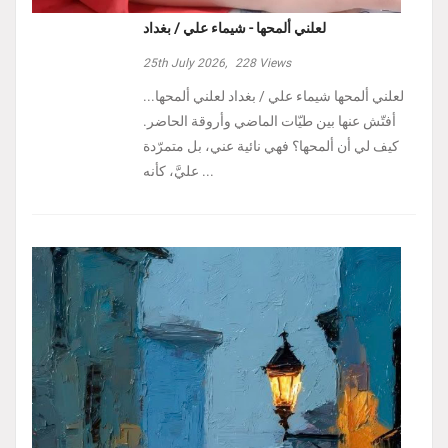
لعلني ألمحها - شيماء علي / بغداد
25th July 2026,
228
Views
لعلني ألمحها شيماء علي / بغداد لعلني ألمحها...
أفتّش عنها بين طيّات الماضي وأروقة الحاضر.
كيف لي أن ألمحها؟ فهي نائية عني، بل متمرّدة
عليَّ، كأنه ...