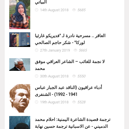
البياتي
14th August 2018
5685
العاقر .. مسرحية نادرة لـ "فديريكو غارثيا
لوركا" - شكر حاجم الصالحي
27th January 2019
5665
لا نجمة للغائب – الشاعر العراقي موفق
محمد
30th August 2018
5550
أدباء عراقيون (الناقد عبد الجبار عباس
1941 - 1992) - الشنفرى
19th August 2018
5528
ترجمة قصيدة الشاعرة اليمنية: احلام محمد
الدميني - عن الاسبانية ترجمة حسين نهابة