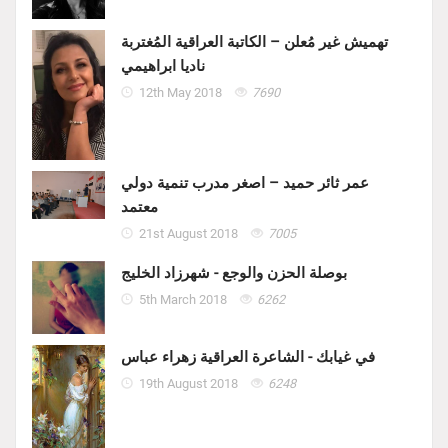
تهميش غير مُعلن – الكاتبة العراقية المُغتربة
ناديا ابراهيمي
12th May 2018
7690
عمر ثائر حميد – اصغر مدرب تنمية دولي
معتمد
21st August 2018
7005
بوصلة الحزن والوجع - شهرزاد الخليج
5th March 2018
6262
في غيابك - الشاعرة العراقية زهراء عباس
19th August 2018
6248