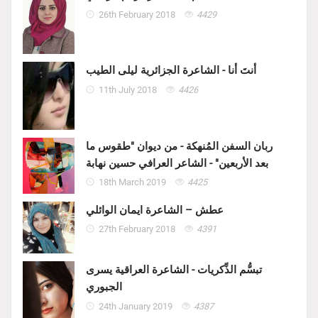
26th February 2018
4429
أنتَ أنا - الشاعرة الجزائرية ليلى الطيب
11th July 2018
4426
ربان السفن المُنهكة - من ديوان "طقوس ما
بعد الأربعين" - الشاعر العرافي حسين نهابة
18th March 2019
4425
عطش – الشاعرة ايمان الوائلي
27th February 2018
4391
تبسُّم الذِّكريات - الشاعرة العراقية يسرى
الجبوري
24th January 2019
4387