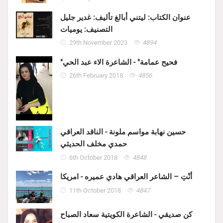
عنوان الكتاب: ليتني أبالغ تأليف: غدير جليل
التصنيف: يوميات
29th November 2023
4894
"فحيح عمامة" - الشاعرة الاء عبد الحي
26th February 2018
4856
حسين نهابة مواسم ملونة - الناقد العراقي
حمدي مخلف الحديثي
6th October 2018
4848
أنْتِ – الشاعر العراقي هادي عميره - امريكا
11th October 2018
4847
كن صديقي - الشاعرة الكويتية سعاد الصباح