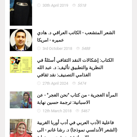
30th April 2019
5518
الشعر المتشعب - الكاتب العراقي د. هادي
عميره - امريكا
3rd October 2018
5488
الكتاب: إشكالات النقد الثقافي أسئلةٌ في
النظرية والتطبيق تأليف: د. عبد الله
الغذامي التصنيف: نقد ثقافي
27th April 2024
5474
المرأة الغجرية - من كتاب "نحن الغجر" - عن
الاسبانية: ترجمة حسين نهابة
12th March 2018
5467
فاعلية الأدب العربي في أدب أوربا الغربية
(الشعر الأندلسي نموذجا) د. رشا غانم - الى