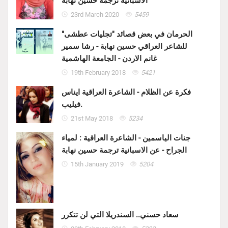
الاسبانية ترجمة حسين نهابة
23rd March 2020
5459
الحرمان في بعض قصائد "تجليات عطشى"
للشاعر العراقي حسين نهابة - رشا سمير
غانم الاردن - الجامعة الهاشمية
19th February 2018
5421
فكرة عن الظلام - الشاعرة العراقية ايناس
فيليب.
21st May 2018
5234
جنات الياسمين - الشاعرة العراقية : لمياء
الجراح - عن الاسبانية ترجمة حسين نهابة
15th January 2019
5204
سعاد حسني.. السندريلا التي لن تتكرر