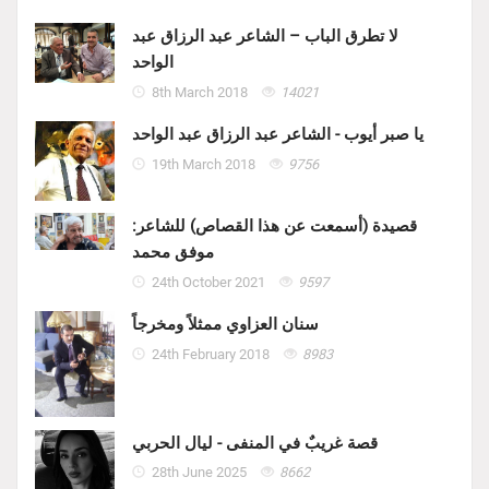
لا تطرق الباب – الشاعر عبد الرزاق عبد
الواحد
8th March 2018
14021
يا صبر أيوب - الشاعر عبد الرزاق عبد الواحد
19th March 2018
9756
قصيدة (أسمعت عن هذا القصاص) للشاعر:
موفق محمد
24th October 2021
9597
سنان العزاوي ممثلاً ومخرجاً
24th February 2018
8983
قصة غريبٌ في المنفى - ليال الحربي
28th June 2025
8662