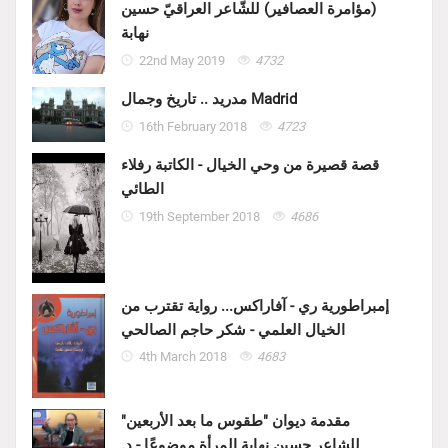
(مؤامرة العصافير) للشّاعر العراقيّ حسين
نهابة
22nd May 2019
4732
مدريد .. تاريخ وجمال Madrid
16th February 2018
4723
قصة قصيرة من وحي الخيال - الكاتبة رفلاء
الطائي
19th September 2018
4686
إمبراطورية ري - آفاراكس... رواية تقترب من
الخيال العلمي - شكر حاجم الصالحي
4th March 2018
4683
مقدمة ديوان "طقوس ما بعد الأربعين"
للشاعر حسين نهابة المرأة موضوعًا - د.