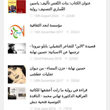
عنوان الكتاب: بنات النّفس تأليف: ياسين
الغُماري التصنيف: رواية
10th August 2024
22446
مؤسسة ابجد الثقافية
16th December 2017
22414
قصيدة "الابن" للشاعر التشيلي: بابلو نيرودا -
ترجمها عن الاسبانية: حسين نهابة
22nd February 2018
22300
حسين نهابة - حزن المساء - من ديوان
تجليات عطشى
30th December 2017
22030
قراءة في رواية ما زلت أعشقها للكاتبة
العراقية الدكتورة تهاني محمد - الناقدة
التونسية فتحية دبش
21st June 2018
17016