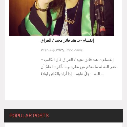
إنقسام - د. هند فائز مجيد / العراق
21st July 2026,
897
Views
إنقسام د. هند فائز مجيد / العراق ‏قال الكاتب –
غفر الله له ما تقدّم من نظره وما تأخّر :- ‏اعلمْ أن
الله – جلّ ثناؤه – إذا أراد بالكائن ابتلاءً ...
POPULAR POSTS