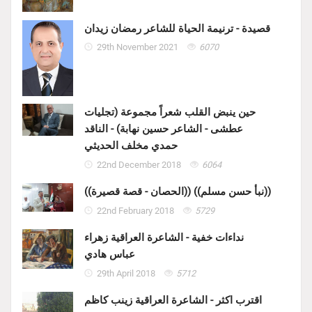
قصيدة - ترنيمة الحياة للشاعر رمضان زيدان
29th November 2021
6070
حين ينبض القلب شعراً مجموعة (تجليات
عطشى - الشاعر حسين نهابة) - الناقد
حمدي مخلف الحديثي
22nd December 2018
6064
((الحصان - قصة قصيرة)) ((نبأ حسن مسلم))
22nd February 2018
5729
نداءات خفية - الشاعرة العراقية زهراء
عباس هادي
29th April 2018
5712
اقترب اكثر - الشاعرة العراقية زينب كاظم