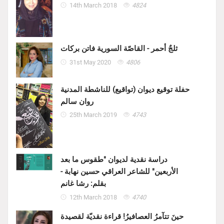
14th March 2018
4824
ثلجٌ أحمر - القاصّة السورية فاتن بركات
31st May 2020
4806
حفلة توقيع ديوان (تواقيع) للناشطة المدنية
روان سالم
25th March 2019
4743
دراسة نقدية لديوان "طقوس ما بعد
الأربعين" للشاعر العراقي حسين نهابة -
بقلم: رشا غانم
12th March 2018
4740
حينَ تتآمرُ العصافيرُ! قراءة نقديّة لقصيدة