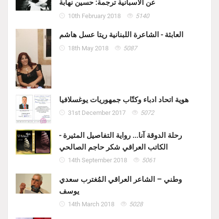
عن الاسبانية ترجمة: حسين نهابة
10th February 2018
5140
العابثة - الشاعرة اللبنانية ريتا عسل هاشم
18th May 2018
5087
هوية اتحاد ادباء وكتّاب جمهوريات يوغسلافيا
31st December 2017
5072
رحلة الدوقة آنا... رواية التفاصيل المثيرة -
الكاتب العراقي شكر حاجم الصالحي
14th September 2018
5061
وطني – الشاعر العراقي المُغترب سعدي
يوسف
14th March 2018
5028