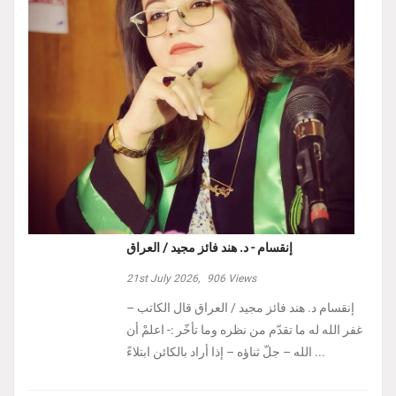
إنقسام - د. هند فائز مجيد / العراق
21st July 2026,
906
Views
إنقسام د. هند فائز مجيد / العراق ‏قال الكاتب –
غفر الله له ما تقدّم من نظره وما تأخّر :- ‏اعلمْ أن
الله – جلّ ثناؤه – إذا أراد بالكائن ابتلاءً ...