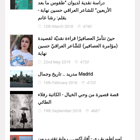
دراسة نقدية لديوان "طقوس ما بعد
الأربعين" للشاعر العراقي حسين نهابة -
بقلم: رشا غانم
12th March 2018
4740
حينَ تتآمرُ العصافيرُ! قراءة نقديّة لقصيدة
(مؤامرة العصافير) للشّاعر العراقيّ حسين
نهابة
22nd May 2019
4733
مدريد .. تاريخ وجمال Madrid
16th February 2018
4723
قصة قصيرة من وحي الخيال - الكاتبة رفلاء
الطائي
19th September 2018
4687
إمبراطورية ري - آفاراكس... رواية تقترب من