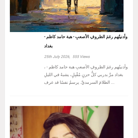
وأدنيتُهم رغمَ الظروفِ الأصعبِ - هبة حامد كاظم -
بغداد
25th July 2026,
555
Views
، وأدنيتُهم رغمَ الظروفِ الأصعبِ هبة حامد كاظم -
بغداد مرَّ بدربي كلُّ حزنٍ مُقْبِلٍ، يشبهُ في الليلِ
الظلامَ السرمديَّ. يرسمُ نفسًا قد عرف ...