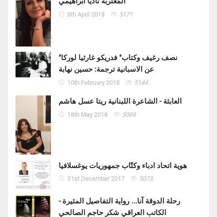
المُغتربة ناديا ابراهيمي
8th April 2018
5171
"نصف رغيف وكتاب" فدريكو غارثيا لوركا
عن الاسبانية ترجمة: حسين نهابة
10th February 2018
5144
العابثة - الشاعرة اللبنانية ريتا عسل هاشم
18th May 2018
5088
هوية اتحاد ادباء وكتّاب جمهوريات يوغسلافيا
31st December 2017
5073
رحلة الدوقة آنا... رواية التفاصيل المثيرة -
الكاتب العراقي شكر حاجم الصالحي