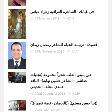
في غيابك - الشاعرة العراقية زهراء عباس
19th August 2018
6248
قصيدة - ترنيمة الحياة للشاعر رمضان زيدان
29th November 2021
6071
حين ينبض القلب شعراً مجموعة (تجليات
عطشى - الشاعر حسين نهابة) - الناقد
حمدي مخلف الحديثي
22nd December 2018
6069
((الحصان - قصة قصيرة)) ((نبأ حسن مسلم))
22nd February 2018
5730