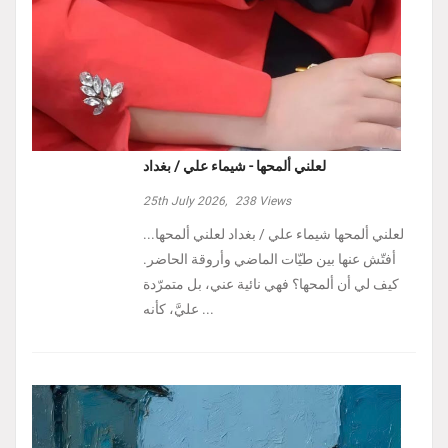
لعلني ألمحها - شيماء علي / بغداد
25th July 2026,
238
Views
لعلني ألمحها شيماء علي / بغداد لعلني ألمحها...
أفتّش عنها بين طيّات الماضي وأروقة الحاضر.
كيف لي أن ألمحها؟ فهي نائية عني، بل متمرّدة
عليَّ، كأنه ...