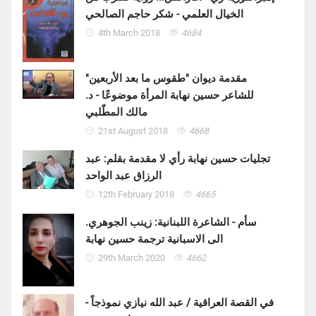
الخيال العلمي - شكر حاجم الصالحي
4th March 2018
4684
مقدمة ديوان "طقوس ما بعد الأربعين"
للشاعر حسين نهابة المرأة موضوعًا - د.
مالك المطّلبي
21st August 2018
4668
تجليات حسين نهابة رأي لا مقدمة بقلم: عبد
الرزاق عبد الواحد
12th February 2018
4665
سأم - الشاعرة اللبنانية: زينب الجوهري.
الى الاسبانية ترجمة حسين نهابة
29th March 2020
4662
في القصة العراقية / عبد الله نيازي نموذجاً -