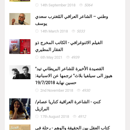
14th September 2018
5064
وطني – الشاعر العراقي المُغترب سعدي
يوسف
14th March 2018
5033
الفيلم الاثنوغرافي - الكاتب المخرج ذو
الفقار المطيري
6th May 2021
4939
"القصيدة الأخيرة للشاعر البريطاني تيد
هيوز الى سيلفيا بلاث" ترجمها عن الاسبانية:
حسين نهابة 19/7/2018
2nd November 2018
4930
كنتِ - الشاعرة العراقية كناريا عصام/
البرازيل
17th August 2018
4912
كتاب العقل بين الحقيقة والوهم - رحلة في