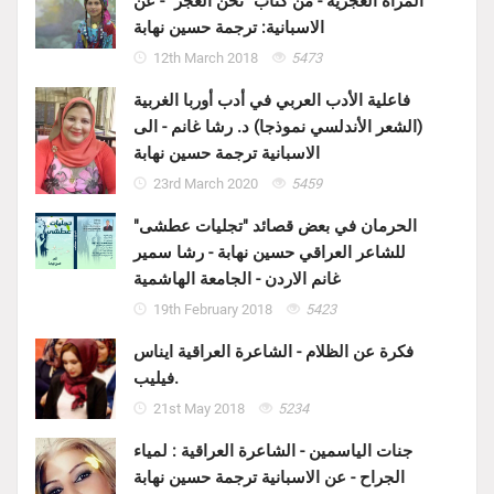
المرأة الغجرية - من كتاب "نحن الغجر" - عن
الاسبانية: ترجمة حسين نهابة
12th March 2018
5473
فاعلية الأدب العربي في أدب أوربا الغربية
(الشعر الأندلسي نموذجا) د. رشا غانم - الى
الاسبانية ترجمة حسين نهابة
23rd March 2020
5459
الحرمان في بعض قصائد "تجليات عطشى"
للشاعر العراقي حسين نهابة - رشا سمير
غانم الاردن - الجامعة الهاشمية
19th February 2018
5423
فكرة عن الظلام - الشاعرة العراقية ايناس
فيليب.
21st May 2018
5234
جنات الياسمين - الشاعرة العراقية : لمياء
الجراح - عن الاسبانية ترجمة حسين نهابة