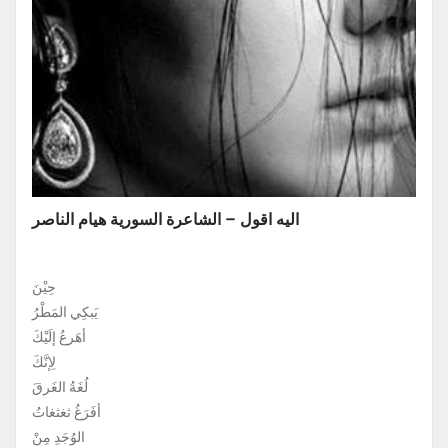
اليه اقول – الشاعرة السورية هيام الناصر
حِيْنَ
يَبكِي المَطْرُ
أهَرعُ إلَيْكَ
لِإنَّكَ
لُغَةُ الغَرقَ
أفَرَغُ ثغثغاتُ
الوُجَدِ مِنْ