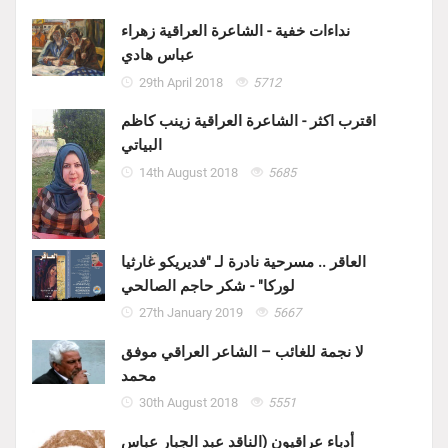
نداءات خفية - الشاعرة العراقية زهراء
عباس هادي
29th April 2018
5712
اقترب اكثر - الشاعرة العراقية زينب كاظم
البياتي
14th August 2018
5685
العاقر .. مسرحية نادرة لـ "فديريكو غارثيا
لوركا" - شكر حاجم الصالحي
27th January 2019
5667
لا نجمة للغائب – الشاعر العراقي موفق
محمد
30th August 2018
5551
أدباء عراقيون (الناقد عبد الجبار عباس