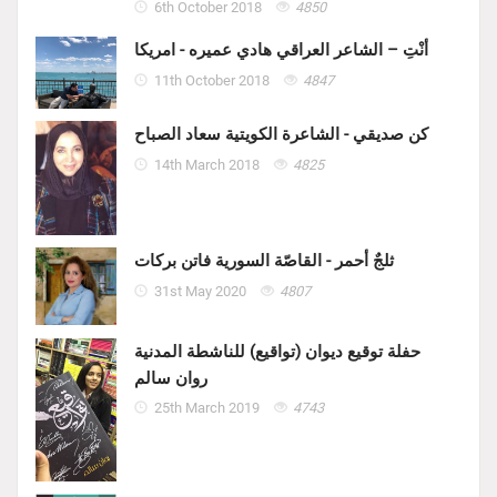
6th October 2018
4850
أنْتِ – الشاعر العراقي هادي عميره - امريكا
11th October 2018
4847
كن صديقي - الشاعرة الكويتية سعاد الصباح
14th March 2018
4825
ثلجٌ أحمر - القاصّة السورية فاتن بركات
31st May 2020
4807
حفلة توقيع ديوان (تواقيع) للناشطة المدنية
روان سالم
25th March 2019
4743