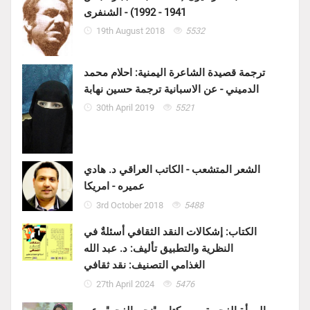
1941 - 1992) - الشنفرى
19th August 2018
5532
ترجمة قصيدة الشاعرة اليمنية: احلام محمد
الدميني - عن الاسبانية ترجمة حسين نهابة
30th April 2019
5521
الشعر المتشعب - الكاتب العراقي د. هادي
عميره - امريكا
3rd October 2018
5488
الكتاب: إشكالات النقد الثقافي أسئلةٌ في
النظرية والتطبيق تأليف: د. عبد الله
الغذامي التصنيف: نقد ثقافي
27th April 2024
5476