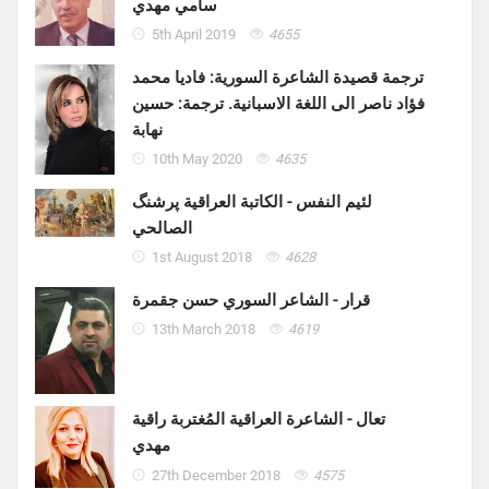
سامي مهدي
5th April 2019
4655
ترجمة قصيدة الشاعرة السورية: فاديا محمد
فؤاد ناصر الى اللغة الاسبانية. ترجمة: حسين
نهابة
10th May 2020
4635
لئيم النفس - الكاتبة العراقية پرشنگ
الصالحي
1st August 2018
4628
قرار - الشاعر السوري حسن جقمرة
13th March 2018
4619
تعال - الشاعرة العراقية المُغتربة راقية
مهدي
27th December 2018
4575