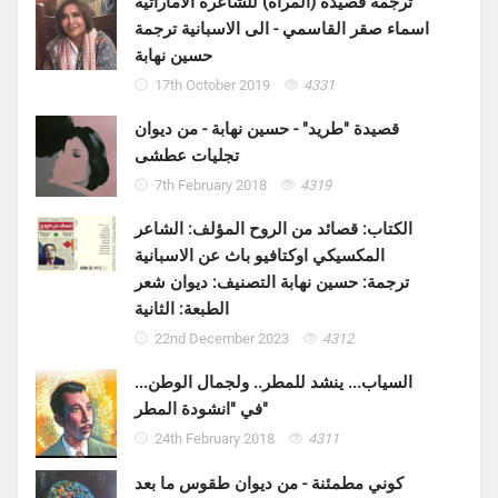
ترجمة قصيدة (المرآة) للشاعرة الاماراتية
اسماء صقر القاسمي - الى الاسبانية ترجمة
حسين نهابة
17th October 2019
4331
قصيدة "طريد" - حسين نهابة - من ديوان
تجليات عطشى
7th February 2018
4319
الكتاب: قصائد من الروح المؤلف: الشاعر
المكسيكي اوكتافيو باث عن الاسبانية
ترجمة: حسين نهابة التصنيف: ديوان شعر
الطبعة: الثانية
22nd December 2023
4312
السياب... ينشد للمطر.. ولجمال الوطن...
في "انشودة المطر"
24th February 2018
4311
كوني مطمئنة - من ديوان طقوس ما بعد