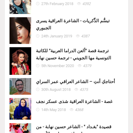
27th February 2018
4392
تبسُّم الذِّكريات - الشاعرة العراقية يسرى
الجبوري
24th January 2019
4387
ترجمة قصة "ألعن الدراما العربية" للكاتبة
التونسية مها الجويني - ترجمة حسين نهابة
5th November 2020
4379
أحتاجكِ أنتِ – الشاعر العراقي عمر السراي
30th August 2018
4375
غصة - الشاعرة العراقية شذى عسكر نجف
14th May 2018
4368
قصيدة "بغـداد " - الشاعر حسين نهابة - من