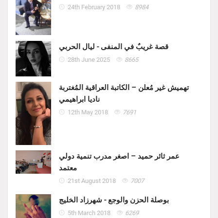
24th February 2018
8984
قصة غريبٌ في المنفى - ليال الحربي
28th June 2025
8665
تهميش غير مُعلن – الكاتبة العراقية المُغتربة
ناديا ابراهيمي
12th May 2018
7691
عمر ثائر حميد – اصغر مدرب تنمية دولي
معتمد
21st August 2018
7007
بوصلة الحزن والوجع - شهرزاد الخليج
5th March 2018
6269