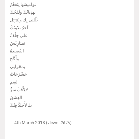
قواميسُهَا لِتُفَعْمُ
بهذِيانُكَ ولَفَحُكَ
بَلّلنِي بِكَ ولِتُرَتل
آخرُ تلاوتُكَ
على جِلْفُ
تضَارِيّسُ
القَصِيدةُ
وأَجَّج
بمحَرابِي
حَشْرَجَاتْ
الغِيْم
لالِأَفُكَ سَرُّ
العِشَقُ
بلـ لأُخَلدُّ فِيْكَ
4th March 2018 (views:
2679
)