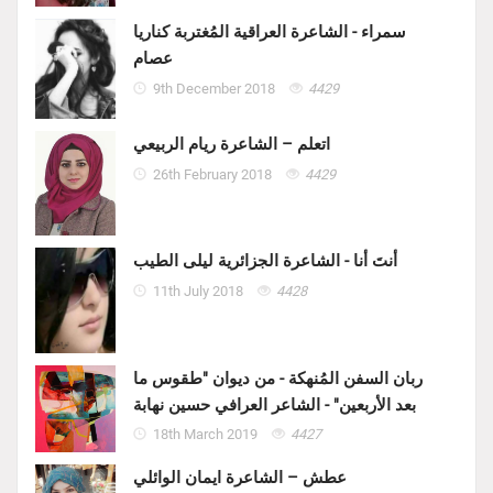
سمراء - الشاعرة العراقية المُغتربة كناريا
عصام
9th December 2018
4429
اتعلم – الشاعرة ريام الربيعي
26th February 2018
4429
أنتَ أنا - الشاعرة الجزائرية ليلى الطيب
11th July 2018
4428
ربان السفن المُنهكة - من ديوان "طقوس ما
بعد الأربعين" - الشاعر العرافي حسين نهابة
18th March 2019
4427
عطش – الشاعرة ايمان الوائلي