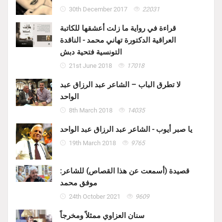
30th December 2017
22031
قراءة في رواية ما زلت أعشقها للكاتبة
العراقية الدكتورة تهاني محمد - الناقدة
التونسية فتحية دبش
21st June 2018
17018
لا تطرق الباب – الشاعر عبد الرزاق عبد
الواحد
8th March 2018
14035
يا صبر أيوب - الشاعر عبد الرزاق عبد الواحد
19th March 2018
9765
قصيدة (أسمعت عن هذا القصاص) للشاعر:
موفق محمد
24th October 2021
9609
سنان العزاوي ممثلاً ومخرجاً