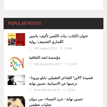
POPULAR POSTS
عنوان الكتاب: بنات النّفس تأليف: ياسين
الغُماري التصنيف: رواية
10th August 2024
22449
مؤسسة ابجد الثقافية
16th December 2017
22418
قصيدة "الابن" للشاعر التشيلي: بابلو نيرودا -
ترجمها عن الاسبانية: حسين نهابة
22nd February 2018
22301
حسين نهابة - حزن المساء - من ديوان
تجليات عطشى