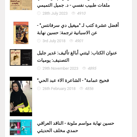
ملفات طبيب نفسي - د. جميل التميمي
28th July 2023
4910
أفضل عشرة كتب لـ "ميغيل دي سرفانتس" -
عن الاسبانية ترجمة: حسين نهابة
3rd July 2018
4901
عنوان الكتاب: ليتني أبالغ تأليف: غدير جليل
التصنيف: يوميات
29th November 2023
4895
"فحيح عمامة" - الشاعرة الاء عبد الحي
26th February 2018
4856
حسين نهابة مواسم ملونة - الناقد العراقي
حمدي مخلف الحديثي