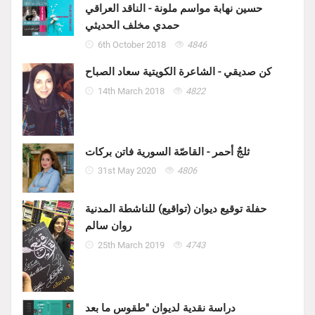
حسين نهابة مواسم ملونة - الناقد العراقي
حمدي مخلف الحديثي
6th October 2018
4846
كن صديقي - الشاعرة الكويتية سعاد الصباح
14th March 2018
4822
ثلجٌ أحمر - القاصّة السورية فاتن بركات
31st May 2020
4806
حفلة توقيع ديوان (تواقيع) للناشطة المدنية
روان سالم
25th March 2019
4743
دراسة نقدية لديوان "طقوس ما بعد