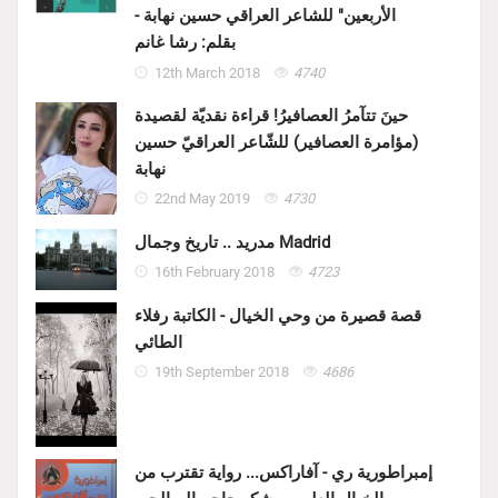
الأربعين" للشاعر العراقي حسين نهابة -
بقلم: رشا غانم
12th March 2018
4740
حينَ تتآمرُ العصافيرُ! قراءة نقديّة لقصيدة
(مؤامرة العصافير) للشّاعر العراقيّ حسين
نهابة
22nd May 2019
4730
مدريد .. تاريخ وجمال Madrid
16th February 2018
4723
قصة قصيرة من وحي الخيال - الكاتبة رفلاء
الطائي
19th September 2018
4686
إمبراطورية ري - آفاراكس... رواية تقترب من