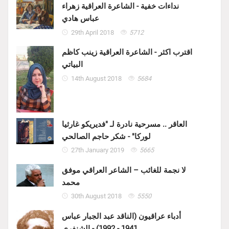
نداءات خفية - الشاعرة العراقية زهراء
عباس هادي
29th April 2018
5712
اقترب اكثر - الشاعرة العراقية زينب كاظم
البياتي
14th August 2018
5684
العاقر .. مسرحية نادرة لـ "فديريكو غارثيا
لوركا" - شكر حاجم الصالحي
27th January 2019
5665
لا نجمة للغائب – الشاعر العراقي موفق
محمد
30th August 2018
5550
أدباء عراقيون (الناقد عبد الجبار عباس
1941 - 1992) - الشنفرى