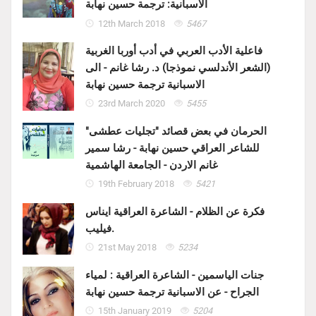
الاسبانية: ترجمة حسين نهابة
12th March 2018
5467
فاعلية الأدب العربي في أدب أوربا الغربية
(الشعر الأندلسي نموذجا) د. رشا غانم - الى
الاسبانية ترجمة حسين نهابة
23rd March 2020
5455
الحرمان في بعض قصائد "تجليات عطشى"
للشاعر العراقي حسين نهابة - رشا سمير
غانم الاردن - الجامعة الهاشمية
19th February 2018
5421
فكرة عن الظلام - الشاعرة العراقية ايناس
فيليب.
21st May 2018
5234
جنات الياسمين - الشاعرة العراقية : لمياء
الجراح - عن الاسبانية ترجمة حسين نهابة
15th January 2019
5204