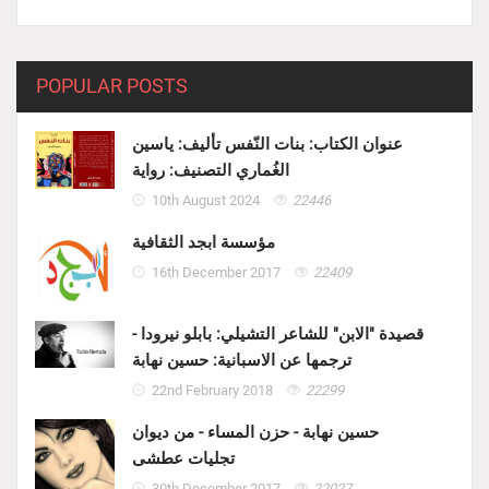
POPULAR POSTS
عنوان الكتاب: بنات النّفس تأليف: ياسين
الغُماري التصنيف: رواية
10th August 2024
22446
مؤسسة ابجد الثقافية
16th December 2017
22409
قصيدة "الابن" للشاعر التشيلي: بابلو نيرودا -
ترجمها عن الاسبانية: حسين نهابة
22nd February 2018
22299
حسين نهابة - حزن المساء - من ديوان
تجليات عطشى
30th December 2017
22027