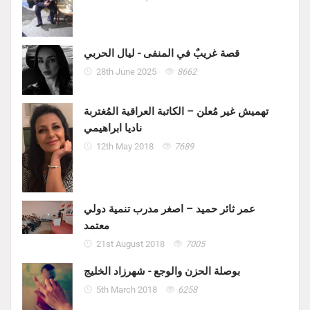
قصة غريبٌ في المنفى - ليال الحربي
28th June 2025
8662
تهميش غير مُعلن – الكاتبة العراقية المُغتربة
ناديا ابراهيمي
12th May 2018
7689
عمر ثائر حميد – اصغر مدرب تنمية دولي
معتمد
21st August 2018
7005
بوصلة الحزن والوجع - شهرزاد الخليج
5th March 2018
6258