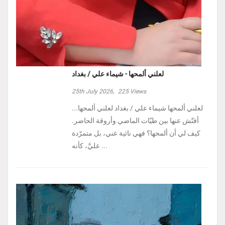
لعلني ألمحها - شيماء علي / بغداد
25th July 2026,
225
Views
لعلني ألمحها شيماء علي / بغداد لعلني ألمحها...
أفتّش عنها بين طيّات الماضي وأروقة الحاضر.
كيف لي أن ألمحها؟ فهي نائية عني، بل متمرّدة
عليَّ، كأنه ...