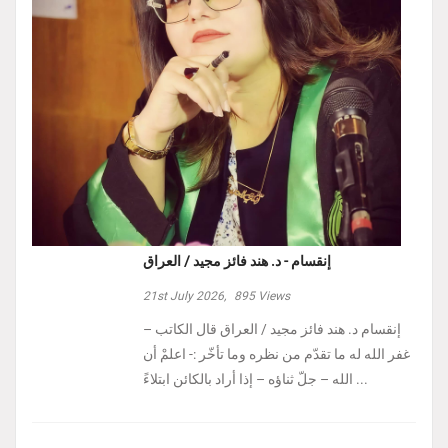
إنقسام - د. هند فائز مجيد / العراق
21st July 2026,
895
Views
إنقسام د. هند فائز مجيد / العراق ‏قال الكاتب –
غفر الله له ما تقدّم من نظره وما تأخّر :- ‏اعلمْ أن
الله – جلّ ثناؤه – إذا أراد بالكائن ابتلاءً ...