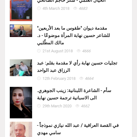
الخيال العلمي - شكر حاجم الصالحي
4th March 2018
4683
مقدمة ديوان "طقوس ما بعد الأربعين"
للشاعر حسين نهابة المرأة موضوعًا - د.
مالك المطّلبي
21st August 2018
4666
تجليات حسين نهابة رأي لا مقدمة بقلم: عبد
الرزاق عبد الواحد
12th February 2018
4664
سأم - الشاعرة اللبنانية: زينب الجوهري.
الى الاسبانية ترجمة حسين نهابة
29th March 2020
4662
في القصة العراقية / عبد الله نيازي نموذجاً -
سامي مهدي