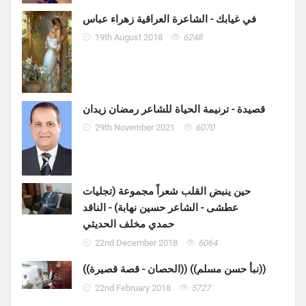
في غيابك - الشاعرة العراقية زهراء عباس
19th August 2018
6248
قصيدة - ترنيمة الحياة للشاعر رمضان زيدان
29th November 2021
6070
حين ينبض القلب شعراً مجموعة (تجليات
عطشى - الشاعر حسين نهابة) - الناقد
حمدي مخلف الحديثي
22nd December 2018
6064
((الحصان - قصة قصيرة)) ((نبأ حسن مسلم))
22nd February 2018
5727