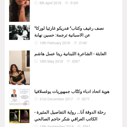
8th April 2018
5169
"نصف رغيف وكتاب" فدريكو غارثيا لوركا
عن الاسبانية ترجمة: حسين نهابة
10th February 2018
5140
العابثة - الشاعرة اللبنانية ريتا عسل هاشم
18th May 2018
5087
هوية اتحاد ادباء وكتّاب جمهوريات يوغسلافيا
31st December 2017
5071
رحلة الدوقة آنا... رواية التفاصيل المثيرة -
الكاتب العراقي شكر حاجم الصالحي
14th September 2018
5061