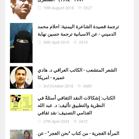
19th August 2018
5527
ترجمة قصيدة الشاعرة اليمنية: احلام محمد
الدميني - عن الاسبانية ترجمة حسين نهابة
30th April 2019
5518
الشعر المتشعب - الكاتب العراقي د. هادي
عميره - امريكا
3rd October 2018
5488
الكتاب: إشكالات النقد الثقافي أسئلةٌ في
النظرية والتطبيق تأليف: د. عبد الله
الغذامي التصنيف: نقد ثقافي
27th April 2024
5472
المرأة الغجرية - من كتاب "نحن الغجر" - عن