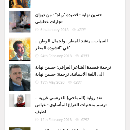
حسين نهابة - قصيدة "رباه" - من ديوان
تجليات عطشى
6th January 2018
4303
السياب... ينشد للمطر.. ولجمال الوطن...
في "انشودة المطر"
24th February 2018
4303
ترجمة قصيدة الشاعر العراقي: حسين نهابة
الى اللغة الاسبانية. ترجمة: حسين نهابة
13th May 2020
4284
نقد رواية (المماحي) للفرنسي غرييه...
ترسم منحنيات الفراغ المأساوي - عباس
لطيف
12th February 2018
4282