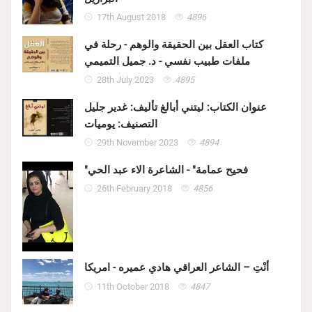
17th August 2018
4896
كتاب العقل بين الحقيقة والوهم - رحلة في
ملفات طبيب نفسي - د. جميل التميمي
28th July 2023
4895
عنوان الكتاب: ليتني أبالغ تأليف: غدير جليل
التصنيف: يوميات
29th November 2023
4894
"فحيح عمامة" - الشاعرة الاء عبد الحي
26th February 2018
4856
أنْتِ – الشاعر العراقي هادي عميره - امريكا
11th October 2018
4847