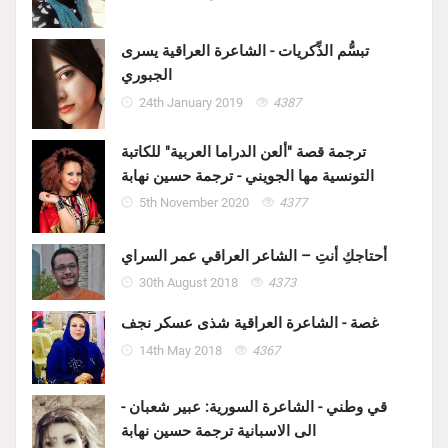
تبسُّم الذِّكريات - الشاعرة العراقية يسرى
الجبوري
24th January 2019
4387
ترجمة قصة "ألعن الدراما العربية" للكاتبة
التونسية مها الجويني - ترجمة حسين نهابة
5th November 2020
4377
أحتاجكِ أنتِ – الشاعر العراقي عمر السراي
30th August 2018
4373
غصة - الشاعرة العراقية شذى عسكر نجف
14th May 2018
4367
قي وطني - الشاعرة السورية: عبير شعبان -
الى الاسبانية ترجمة حسين نهابة