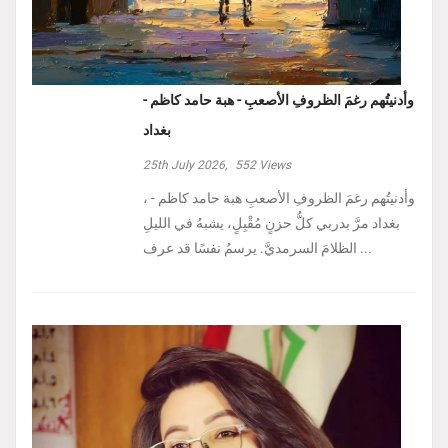
وأدنيتُهم رغمَ الظروفِ الأصعبِ - هبة حامد كاظم -
بغداد
25th July 2026,
552
Views
، وأدنيتُهم رغمَ الظروفِ الأصعبِ هبة حامد كاظم -
بغداد مرَّ بدربي كلُّ حزنٍ مُقْبِلٍ، يشبهُ في الليلِ
الظلامَ السرمديَّ. يرسمُ نفسًا قد عرف ...