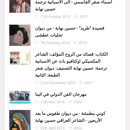
اسماء صقر القاسمي - الى الاسبانية ترجمة
حسين نهابة
17th October 2019
4331
قصيدة "طريد" - حسين نهابة - من ديوان
تجليات عطشى
7th February 2018
4319
الكتاب: قصائد من الروح المؤلف: الشاعر
المكسيكي اوكتافيو باث عن الاسبانية
ترجمة: حسين نهابة التصنيف: ديوان شعر
الطبعة: الثانية
22nd December 2023
4307
مهرجان الفن الدولي في اثينا
15th May 2018
4304
كوني مطمئنة - من ديوان طقوس ما بعد
الأربعين - الشاعر العراقي حسين نهابة
29th April 2019
4304