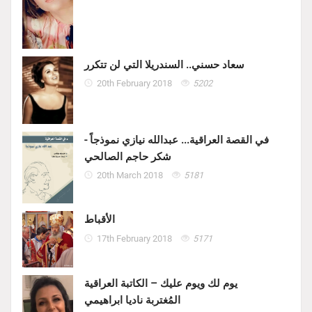
سعاد حسني.. السندريلا التي لن تتكرر
20th February 2018
5202
في القصة العراقية... عبدالله نيازي نموذجاً -
شكر حاجم الصالحي
20th March 2018
5181
الأقباط
17th February 2018
5171
يوم لك ويوم عليك – الكاتبة العراقية
المُغتربة ناديا ابراهيمي