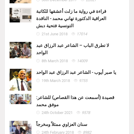
قراءة في رواية ما زلت أعشقها للكاتبة
العراقية الدكتورة تهاني محمد - الناقدة
التونسية فتحية دبش
21st June 2018
17014
لا تطرق الباب – الشاعر عبد الرزاق عبد
الواحد
8th March 2018
14009
يا صبر أيوب - الشاعر عبد الرزاق عبد الواحد
19th March 2018
9755
قصيدة (أسمعت عن هذا القصاص) للشاعر:
موفق محمد
24th October 2021
9578
سنان العزاوي ممثلاً ومخرجاً
24th February 2018
8982