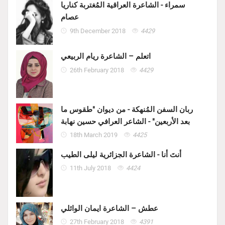
سمراء - الشاعرة العراقية المُغتربة كناريا
عصام
9th December 2018
4429
اتعلم – الشاعرة ريام الربيعي
26th February 2018
4429
ربان السفن المُنهكة - من ديوان "طقوس ما
بعد الأربعين" - الشاعر العرافي حسين نهابة
18th March 2019
4425
أنتَ أنا - الشاعرة الجزائرية ليلى الطيب
11th July 2018
4424
عطش – الشاعرة ايمان الوائلي
27th February 2018
4391