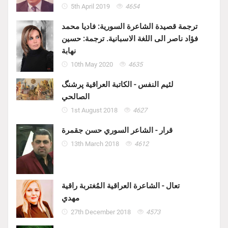
5th April 2019
4654
ترجمة قصيدة الشاعرة السورية: فاديا محمد
فؤاد ناصر الى اللغة الاسبانية. ترجمة: حسين
نهابة
10th May 2020
4635
لئيم النفس - الكاتبة العراقية پرشنگ
الصالحي
1st August 2018
4627
قرار - الشاعر السوري حسن جقمرة
13th March 2018
4612
تعال - الشاعرة العراقية المُغتربة راقية
مهدي
27th December 2018
4573