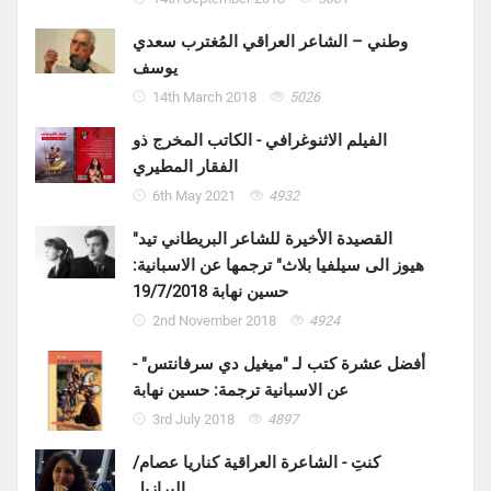
وطني – الشاعر العراقي المُغترب سعدي
يوسف
14th March 2018
5026
الفيلم الاثنوغرافي - الكاتب المخرج ذو
الفقار المطيري
6th May 2021
4932
"القصيدة الأخيرة للشاعر البريطاني تيد
هيوز الى سيلفيا بلاث" ترجمها عن الاسبانية:
حسين نهابة 19/7/2018
2nd November 2018
4924
أفضل عشرة كتب لـ "ميغيل دي سرفانتس" -
عن الاسبانية ترجمة: حسين نهابة
3rd July 2018
4897
كنتِ - الشاعرة العراقية كناريا عصام/
البرازيل