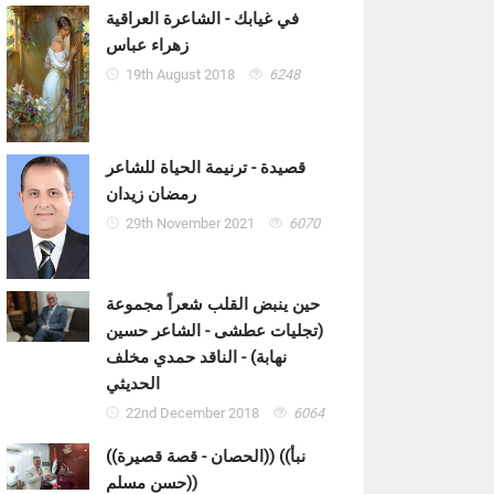
في غيابك - الشاعرة العراقية
زهراء عباس
19th August 2018
6248
قصيدة - ترنيمة الحياة للشاعر
رمضان زيدان
29th November 2021
6070
حين ينبض القلب شعراً مجموعة
(تجليات عطشى - الشاعر حسين
نهابة) - الناقد حمدي مخلف
الحديثي
22nd December 2018
6064
((الحصان - قصة قصيرة)) ((نبأ
حسن مسلم))