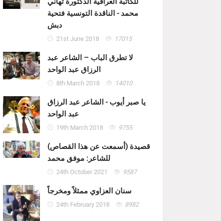
للكاتبة العراقية الدكتورة تهاني
محمد - الناقدة التونسية فتحية
دبش
21st June 2018
17015
لا تطرق الباب – الشاعر عبد
الرزاق عبد الواحد
8th March 2018
14010
يا صبر أيوب - الشاعر عبد الرزاق
عبد الواحد
19th March 2018
9755
قصيدة (أسمعت عن هذا القصاص)
للشاعر: موفق محمد
24th October 2021
9587
سنان العزاوي ممثلاً ومخرجاً
24th February 2018
8982