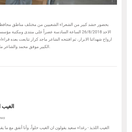
بحضور حشد كبير من الشعراء الشعبيين من مختلف مناطق محافظة باب
الاحد 26/8/2018 الساعة السادسة عصراً على منتدى ومكتبة
ارواح شهدائنا الابرار، ثم افتتحه الشاعر ماجد كزار تتابعت بعده قر
الكبير موفق محمد والشاعر ماجد كزار والمترجم حسين نهابة رئيس مؤسسة ابجد الثقافية.
الغيب ا
ews
الغيب اللذيذ - رغداء سعيد يقولون ان الغيب حلواً، وأنا أتفق مع ما يق