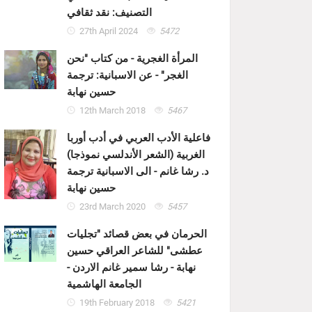
التصنيف: نقد ثقافي
27th April 2024
5472
المرأة الغجرية - من كتاب "نحن
الغجر" - عن الاسبانية: ترجمة
حسين نهابة
12th March 2018
5467
فاعلية الأدب العربي في أدب أوربا
الغربية (الشعر الأندلسي نموذجا)
د. رشا غانم - الى الاسبانية ترجمة
حسين نهابة
23rd March 2020
5457
الحرمان في بعض قصائد "تجليات
عطشى" للشاعر العراقي حسين
نهابة - رشا سمير غانم الاردن -
الجامعة الهاشمية
19th February 2018
5421