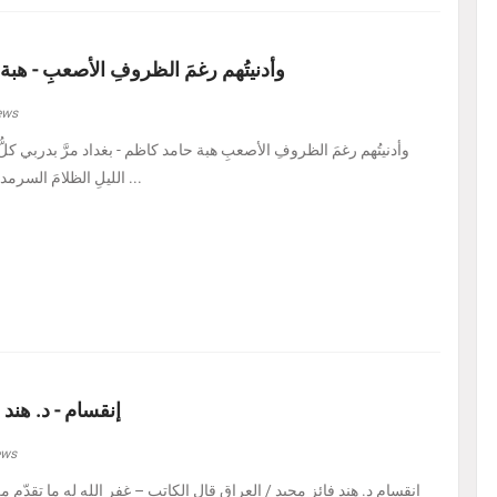
وأدنيتُهم رغمَ الظروفِ الأصعبِ - هبة
ews
الليلِ الظلامَ السرمديَّ. يرسمُ نفسًا قد عرف ...
إنقسام - د. هند 
ews
إنقسام د. هند فائز مجيد / العراق ‏قال الكاتب – غفر الله له ما تقدّم من 