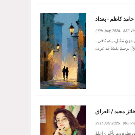
 حامد كاظم - بغداد
25th July 2026,
552
Vi
، وأدنيتُهم رغمَ الظروفِ الأصعبِ هبة حامد كاظم - بغداد مرَّ بدربي كلُّ حزنٍ مُقْبِلٍ، يشبهُ في
فائز مجيد / العراق
21st July 2026,
895
Vi
نظره وما تأخّر :- ‏اعلمْ