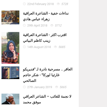
22nd February 2018
5728
نداءات خفية - الشاعرة العراقية
زهراء عباس هادي
29th April 2018
5712
اقترب اكثر - الشاعرة العراقية
زينب كاظم البياتي
14th August 2018
5685
العاقر .. مسرحية نادرة لـ "فديريكو
غارثيا لوركا" - شكر حاجم
الصالحي
27th January 2019
5665
لا نجمة للغائب – الشاعر العراقي
موفق محمد