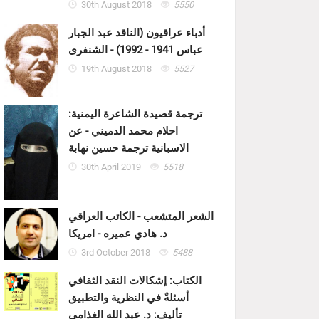
30th August 2018
5550
أدباء عراقيون (الناقد عبد الجبار
عباس 1941 - 1992) - الشنفرى
19th August 2018
5527
ترجمة قصيدة الشاعرة اليمنية:
احلام محمد الدميني - عن
الاسبانية ترجمة حسين نهابة
30th April 2019
5518
الشعر المتشعب - الكاتب العراقي
د. هادي عميره - امريكا
3rd October 2018
5488
الكتاب: إشكالات النقد الثقافي
أسئلةٌ في النظرية والتطبيق
تأليف: د. عبد الله الغذامي