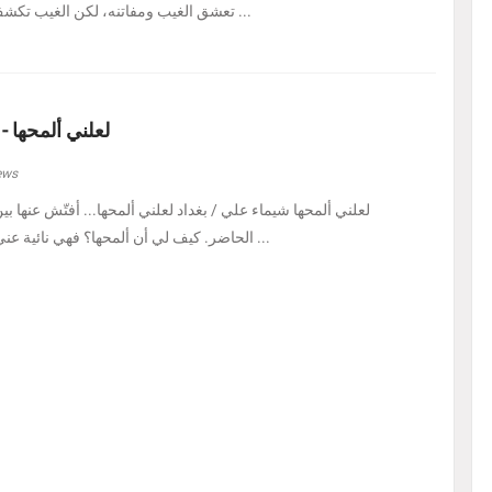
تعشق الغيب ومفاتنه، لكن الغيب تكشف لي اليوم في هيئة حل ...
لعلني ألمحها -
ews
لعلني ألمحها شيماء علي / بغداد لعلني ألمحها... أفتّش عنها ب
الحاضر. كيف لي أن ألمحها؟ فهي نائية عني، بل متمرّدة عليَّ، كأنه ...