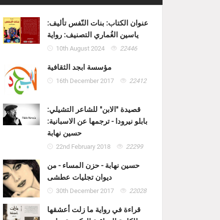
عنوان الكتاب: بنات النّفس تأليف:
ياسين الغُماري التصنيف: رواية
10th August 2024
22446
مؤسسة ابجد الثقافية
16th December 2017
22412
قصيدة "الابن" للشاعر التشيلي:
بابلو نيرودا - ترجمها عن الاسبانية:
حسين نهابة
22nd February 2018
22299
حسين نهابة - حزن المساء - من
ديوان تجليات عطشى
30th December 2017
22028
قراءة في رواية ما زلت أعشقها