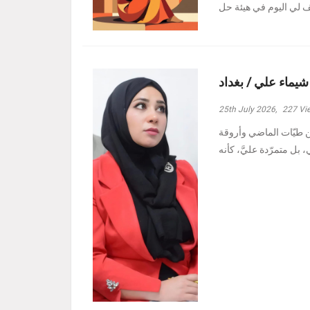
 شيماء علي / بغداد
25th July 2026,
227
Vi
ين طيّات الماضي وأروقة