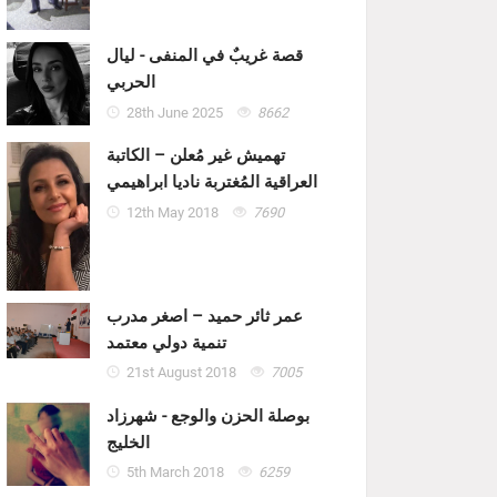
قصة غريبٌ في المنفى - ليال
الحربي
28th June 2025
8662
تهميش غير مُعلن – الكاتبة
العراقية المُغتربة ناديا ابراهيمي
12th May 2018
7690
عمر ثائر حميد – اصغر مدرب
تنمية دولي معتمد
21st August 2018
7005
بوصلة الحزن والوجع - شهرزاد
الخليج
5th March 2018
6259