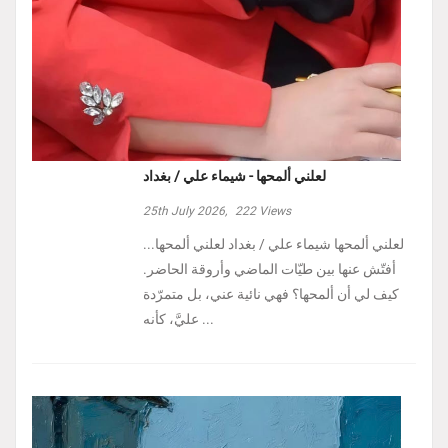
لعلني ألمحها - شيماء علي / بغداد
25th July 2026,
222
Views
لعلني ألمحها شيماء علي / بغداد لعلني ألمحها...
أفتّش عنها بين طيّات الماضي وأروقة الحاضر.
كيف لي أن ألمحها؟ فهي نائية عني، بل متمرّدة
عليَّ، كأنه ...