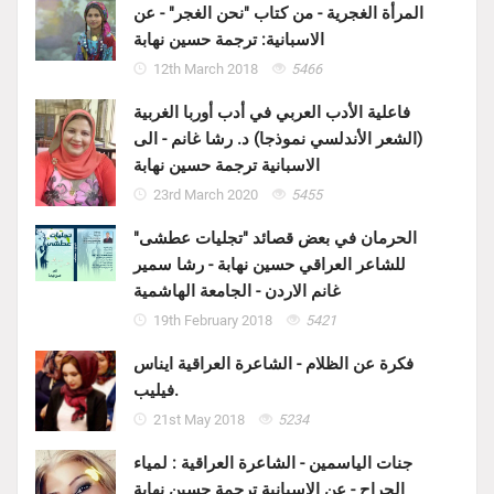
المرأة الغجرية - من كتاب "نحن الغجر" - عن
الاسبانية: ترجمة حسين نهابة
12th March 2018
5466
فاعلية الأدب العربي في أدب أوربا الغربية
(الشعر الأندلسي نموذجا) د. رشا غانم - الى
الاسبانية ترجمة حسين نهابة
23rd March 2020
5455
الحرمان في بعض قصائد "تجليات عطشى"
للشاعر العراقي حسين نهابة - رشا سمير
غانم الاردن - الجامعة الهاشمية
19th February 2018
5421
فكرة عن الظلام - الشاعرة العراقية ايناس
فيليب.
21st May 2018
5234
جنات الياسمين - الشاعرة العراقية : لمياء
الجراح - عن الاسبانية ترجمة حسين نهابة