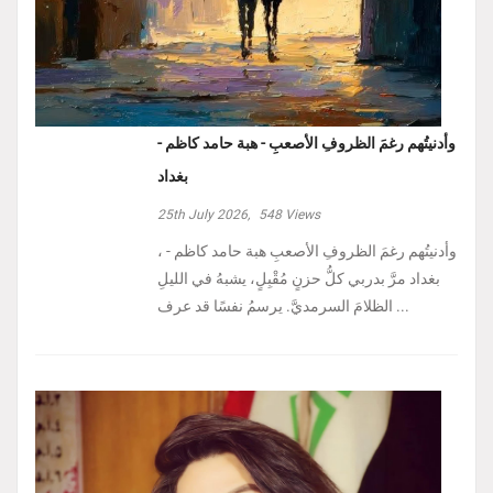
وأدنيتُهم رغمَ الظروفِ الأصعبِ - هبة حامد كاظم -
بغداد
25th July 2026,
548
Views
، وأدنيتُهم رغمَ الظروفِ الأصعبِ هبة حامد كاظم -
بغداد مرَّ بدربي كلُّ حزنٍ مُقْبِلٍ، يشبهُ في الليلِ
الظلامَ السرمديَّ. يرسمُ نفسًا قد عرف ...