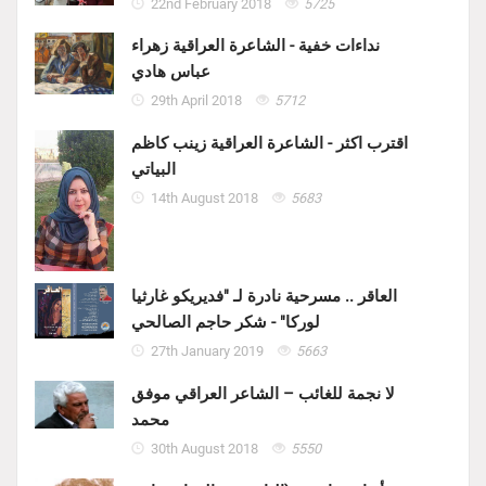
22nd February 2018
5725
نداءات خفية - الشاعرة العراقية زهراء
عباس هادي
29th April 2018
5712
اقترب اكثر - الشاعرة العراقية زينب كاظم
البياتي
14th August 2018
5683
العاقر .. مسرحية نادرة لـ "فديريكو غارثيا
لوركا" - شكر حاجم الصالحي
27th January 2019
5663
لا نجمة للغائب – الشاعر العراقي موفق
محمد
30th August 2018
5550