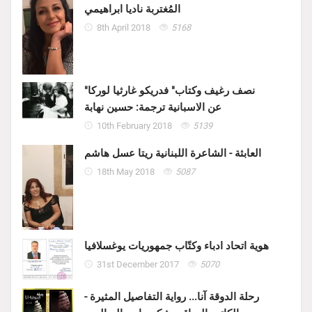
المُغتربة ناديا ابراهيمي
8th April 2018
5168
"نصف رغيف وكتاب" فدريكو غارثيا لوركا
عن الاسبانية ترجمة: حسين نهابة
10th February 2018
5139
العابثة - الشاعرة اللبنانية ريتا عسل هاشم
18th May 2018
5087
هوية اتحاد ادباء وكتّاب جمهوريات يوغسلافيا
31st December 2017
5070
رحلة الدوقة آنا... رواية التفاصيل المثيرة -