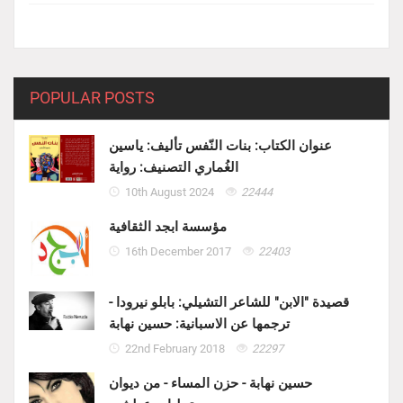
POPULAR POSTS
عنوان الكتاب: بنات النّفس تأليف: ياسين
الغُماري التصنيف: رواية
10th August 2024
22444
مؤسسة ابجد الثقافية
16th December 2017
22403
قصيدة "الابن" للشاعر التشيلي: بابلو نيرودا -
ترجمها عن الاسبانية: حسين نهابة
22nd February 2018
22297
حسين نهابة - حزن المساء - من ديوان