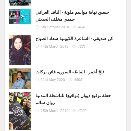
حسين نهابة مواسم ملونة - الناقد العراقي
حمدي مخلف الحديثي
6th October 2018
4846
كن صديقي - الشاعرة الكويتية سعاد الصباح
14th March 2018
4821
ثلجٌ أحمر - القاصّة السورية فاتن بركات
31st May 2020
4805
حفلة توقيع ديوان (تواقيع) للناشطة المدنية
روان سالم
25th March 2019
4743