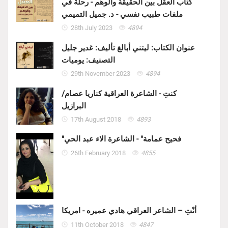
كتاب العقل بين الحقيقة والوهم - رحلة في
ملفات طبيب نفسي - د. جميل التميمي
28th July 2023
4894
عنوان الكتاب: ليتني أبالغ تأليف: غدير جليل
التصنيف: يوميات
29th November 2023
4894
كنتِ - الشاعرة العراقية كناريا عصام/
البرازيل
17th August 2018
4893
"فحيح عمامة" - الشاعرة الاء عبد الحي
26th February 2018
4855
أنْتِ – الشاعر العراقي هادي عميره - امريكا
11th October 2018
4847