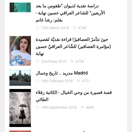
دراسة نقدية لديوان "طقوس ما بعد
الأربعين" للشاعر العراقي حسين نهابة -
بقلم: رشا غانم
12th March 2018
4740
حينَ تتآمرُ العصافيرُ! قراءة نقديّة لقصيدة
(مؤامرة العصافير) للشّاعر العراقيّ حسين
نهابة
22nd May 2019
4728
مدريد .. تاريخ وجمال Madrid
16th February 2018
4721
قصة قصيرة من وحي الخيال - الكاتبة رفلاء
الطائي
19th September 2018
4686