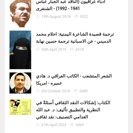
أدباء عراقيون (الناقد عبد الجبار عباس
1941 - 1992) - الشنفرى
19th August 2018
5522
ترجمة قصيدة الشاعرة اليمنية: احلام محمد
الدميني - عن الاسبانية ترجمة حسين نهابة
30th April 2019
5518
الشعر المتشعب - الكاتب العراقي د. هادي
عميره - امريكا
3rd October 2018
5488
الكتاب: إشكالات النقد الثقافي أسئلةٌ في
النظرية والتطبيق تأليف: د. عبد الله
الغذامي التصنيف: نقد ثقافي
27th April 2024
5469