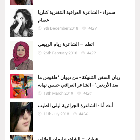
سمراء - الشاعرة العراقية المُغتربة كناريا
عصام
9th December 2018
4429
اتعلم – الشاعرة ريام الربيعي
26th February 2018
4429
ربان السفن المُنهكة - من ديوان "طقوس ما
بعد الأربعين" - الشاعر العرافي حسين نهابة
18th March 2019
4424
أنتَ أنا - الشاعرة الجزائرية ليلى الطيب
11th July 2018
4424
عطش – الشاعرة ايمان الوائلي