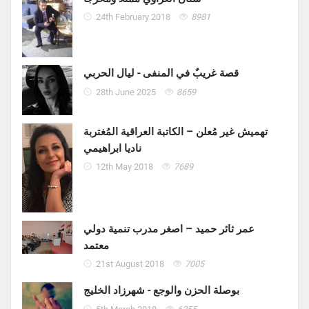
24th February 2018
8981
قصة غريبٌ في المنفى - ليال الحربي
28th June 2025
8659
تهميش غير مُعلن – الكاتبة العراقية المُغتربة
ناديا ابراهيمي
12th May 2018
7689
عمر ثائر حميد – اصغر مدرب تنمية دولي
معتمد
21st August 2018
7005
بوصلة الحزن والوجع - شهرزاد الخليج