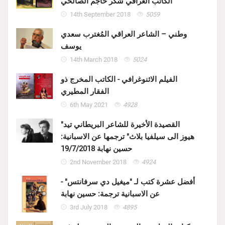
الكاتب العراقي شكر حاجم الصالحي
14th September 2018
5059
وطني – الشاعر العراقي المُغترب سعدي
يوسف
14th March 2018
5024
الفيلم الاثنوغرافي - الكاتب المخرج ذو
الفقار المطيري
6th May 2021
4928
"القصيدة الأخيرة للشاعر البريطاني تيد
هيوز الى سيلفيا بلاث" ترجمها عن الاسبانية:
حسين نهابة 19/7/2018
2nd November 2018
4924
أفضل عشرة كتب لـ "ميغيل دي سرفانتس" -
عن الاسبانية ترجمة: حسين نهابة
3rd July 2018
4895