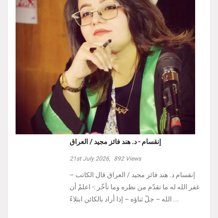
إنقسام - د. هند فائز مجيد / العراق
21st July 2026,
892
Views
إنقسام د. هند فائز مجيد / العراق ‏قال الكاتب –
غفر الله له ما تقدّم من نظره وما تأخّر :- ‏اعلمْ أن
الله – جلّ ثناؤه – إذا أراد بالكائن ابتلاءً ...