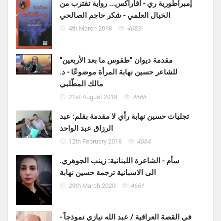
إمبراطورية ري - آفاراكس... رواية تقترب من
الخيال العلمي - شكر حاجم الصالحي
4th March 2018
4683
مقدمة ديوان "طقوس ما بعد الأربعين"
للشاعر حسين نهابة المرأة موضوعًا - د.
مالك المطّلبي
21st August 2018
4666
تجليات حسين نهابة رأي لا مقدمة بقلم: عبد
الرزاق عبد الواحد
12th February 2018
4664
سأم - الشاعرة اللبنانية: زينب الجوهري.
الى الاسبانية ترجمة حسين نهابة
29th March 2020
4661
في القصة العراقية / عبد الله نيازي نموذجاً -