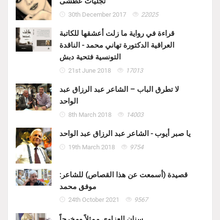
تجليات عطشى
30th December 2017
22025
قراءة في رواية ما زلت أعشقها للكاتبة
العراقية الدكتورة تهاني محمد - الناقدة
التونسية فتحية دبش
21st June 2018
17013
لا تطرق الباب – الشاعر عبد الرزاق عبد
الواحد
8th March 2018
14003
يا صبر أيوب - الشاعر عبد الرزاق عبد الواحد
19th March 2018
9754
قصيدة (أسمعت عن هذا القصاص) للشاعر:
موفق محمد
24th October 2021
9567
سنان العزاوي ممثلاً ومخرجاً