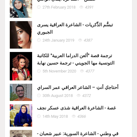
27th February 2018
4391
تبسُّم الذِّكريات - الشاعرة العراقية يسرى
الجبوري
24th January 2019
4387
ترجمة قصة "ألعن الدراما العربية" للكاتبة
التونسية مها الجويني - ترجمة حسين نهابة
5th November 2020
4377
أحتاجكِ أنتِ – الشاعر العراقي عمر السراي
30th August 2018
4372
غصة - الشاعرة العراقية شذى عسكر نجف
14th May 2018
4366
قي وطني - الشاعرة السورية: عبير شعبان -