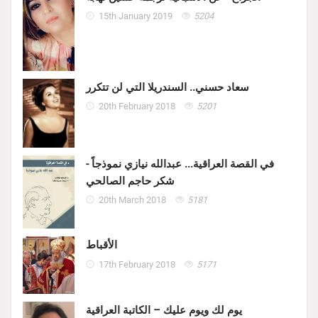
15th January 2019
5204
سعاد حسني.. السندريلا التي لن تتكرر
20th February 2018
5201
في القصة العراقية... عبدالله نيازي نموذجاً -
شكر حاجم الصالحي
20th March 2018
5181
الأقباط
17th February 2018
5171
يوم لك ويوم عليك – الكاتبة العراقية