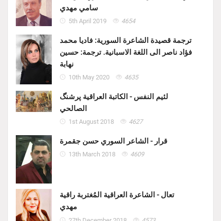
سامي مهدي
5th April 2019
4654
ترجمة قصيدة الشاعرة السورية: فاديا محمد
فؤاد ناصر الى اللغة الاسبانية. ترجمة: حسين
نهابة
10th May 2020
4635
لئيم النفس - الكاتبة العراقية پرشنگ
الصالحي
1st August 2018
4627
قرار - الشاعر السوري حسن جقمرة
13th March 2018
4609
تعال - الشاعرة العراقية المُغتربة راقية
مهدي
27th December 2018
4573