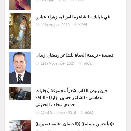
5th March 2018
6255
في غيابك - الشاعرة العراقية زهراء عباس
19th August 2018
6248
قصيدة - ترنيمة الحياة للشاعر رمضان زيدان
29th November 2021
6070
حين ينبض القلب شعراً مجموعة (تجليات
عطشى - الشاعر حسين نهابة) - الناقد
حمدي مخلف الحديثي
22nd December 2018
6063
((الحصان - قصة قصيرة)) ((نبأ حسن مسلم))