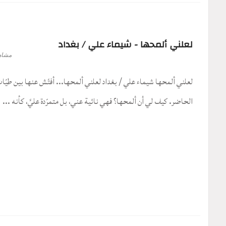
لعلني ألمحها - شيماء علي / بغداد
مشاه
لعلني ألمحها شيماء علي / بغداد لعلني ألمحها... أفتّش عنها بين طيّا
الحاضر. كيف لي أن ألمحها؟ فهي نائية عني، بل متمرّدة عليَّ، كأنه ...