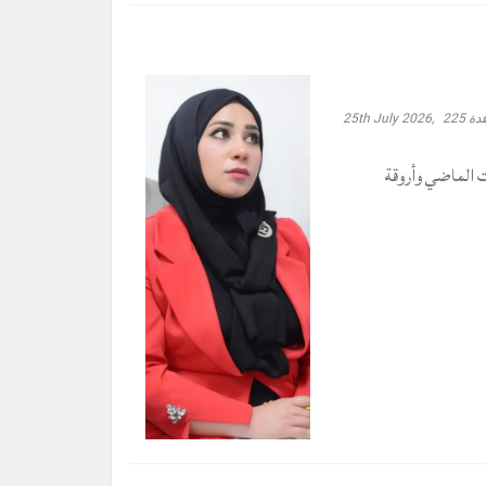
دة
225
25th July 2026,
ت الماضي وأروقة