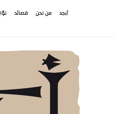
أبجد
من نحن
قصائد
نوّا