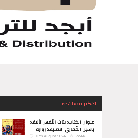
الاكثر مشاهدة
عنوان الكتاب: بنات النّفس تأليف:
ياسين الغُماري التصنيف: رواية
10th August 2024
22446