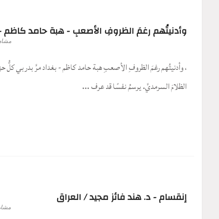
وأدنيتُهم رغمَ الظروفِ الأصعبِ - هبة حامد كاظم -
مشاه
، وأدنيتُهم رغمَ الظروفِ الأصعبِ هبة حامد كاظم - بغداد مرَّ بدربي كلُّ حزنٍ 
الظلامَ السرمديَّ. يرسمُ نفسًا قد عرف ...
إنقسام - د. هند فائز مجيد / العراق
مشاه