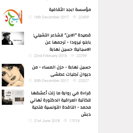
مؤسسة ابجد الثقافية
16th December 2017
22409
قصيدة "الابن" للشاعر التشيلي:
بابلو نيرودا - ترجمها عن
الاسبانية: حسين نهابة
22nd February 2018
22299
حسين نهابة - حزن المساء - من
ديوان تجليات عطشى
30th December 2017
22027
قراءة في رواية ما زلت أعشقها
للكاتبة العراقية الدكتورة تهاني
محمد - الناقدة التونسية فتحية
دبش
21st June 2018
17014