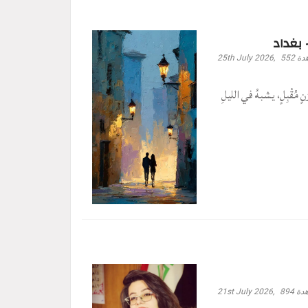
 بغداد
دة
552
25th July 2026,
مُقْبِلٍ، يشبهُ في الليلِ
دة
894
21st July 2026,