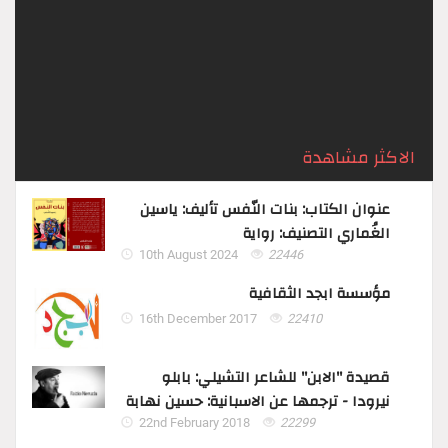
غفر الله له ما تقدّم من نظره وما تأخّر :- ‏اعلمْ أن الله
– جلّ ثناؤه – إذا أراد بالكائن ابتلاءً ...
الاكثر مشاهدة
عنوان الكتاب: بنات النّفس تأليف: ياسين
الغُماري التصنيف: رواية
10th August 2024
22446
مؤسسة ابجد الثقافية
16th December 2017
22410
قصيدة "الابن" للشاعر التشيلي: بابلو
نيرودا - ترجمها عن الاسبانية: حسين نهابة
22nd February 2018
22299