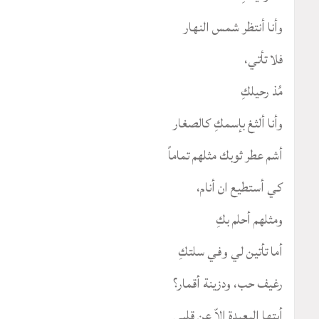
وأنا أنتظر شمس النهار
فلا تأتي،
مُذ رحيلكِ
وأنا ألثغ بإسمكِ كالصغار
أشم عطر ثوبك مثلهم تماماً
كي أستطيع ان أنام،
ومثلهم أحلم بكِ
أما تأتين لي وفي سلتكِ
رغيف حب، ودزينة أقمار؟
أيتها البعيدة إلاّ عن قلبي