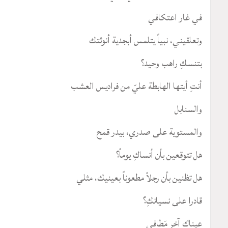
في غار اعتكافي
وتعلقيني، نبياً يتلمس أبجدية أنوثتك
بتنسكِ راهب وحيد؟
أنتِ أيتها الهابطة عليّ من فراديس العشب
والسنابل
والمستوية على صدري، بيدر قمح
هل تتوقعين بأن أنساكِ يوماً؟
هل تظنين بأن رجلاً مطعوناً بعينيك، مثلي
قادرا على نسيانكِ؟
عيناك آخر مَطافي