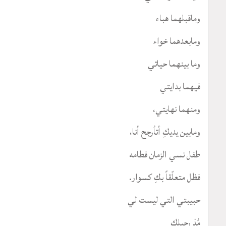
وماقبلهما هباء
ومابعدهما خواء
وما بينهما حياتي
فيهما بدايتي
ومنهما نهايتي،
ومابين يديكِ أتأرجح أنا،
طفل نسي الزمان فطامه
فظل متعلّقاً بكِ كسوار.
حبيبتي التي ليست لي
مُذ رحيلكِ