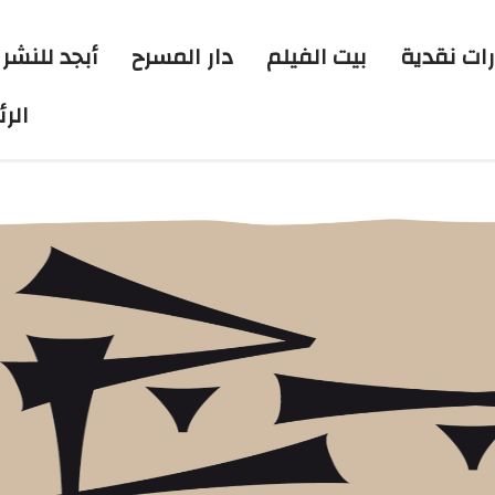
رات نقدية
بيت الفيلم
دار المسرح
أبجد للنشر 
الر