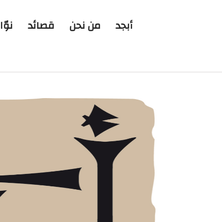
أبجد
من نحن
قصائد
نوّا