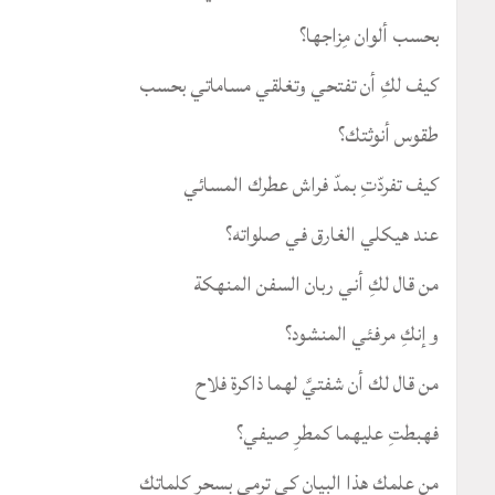
بحسب ألوان مِزاجها؟
كيف لكِ أن تفتحي وتغلقي مساماتي بحسب
طقوس أنوثتك؟
كيف تفردّتِ بمدّ فراش عطرك المسائي
عند هيكلي الغارق في صلواته؟
من قال لكِ أني ربان السفن المنهكة
وإنكِ مرفئي المنشود؟
من قال لك أن شفتيَّ لهما ذاكرة فلاح
فهبطتِ عليهما كمطرِ صيفي؟
من علمك هذا البيان كي ترمي بسحر كلماتك