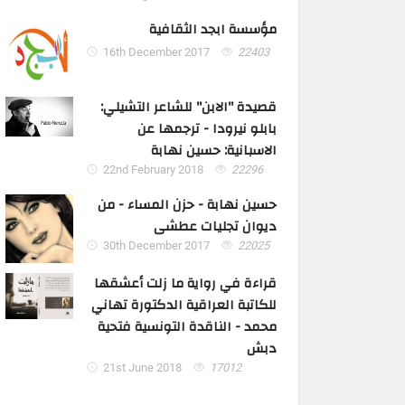
مؤسسة ابجد الثقافية
16th December 2017
22403
قصيدة "الابن" للشاعر التشيلي:
بابلو نيرودا - ترجمها عن
الاسبانية: حسين نهابة
22nd February 2018
22296
حسين نهابة - حزن المساء - من
ديوان تجليات عطشى
30th December 2017
22025
قراءة في رواية ما زلت أعشقها
للكاتبة العراقية الدكتورة تهاني
محمد - الناقدة التونسية فتحية
دبش
21st June 2018
17012