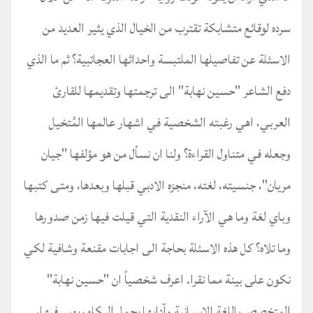
سرده لوقائع متشابكة تقترب من الخيال الذي يثير العديد من
الاسئلة عن تفاصيلها الملتبسة واحداثها العجائبية؟ ثم ما الذي
دفع الشاعر "حسين نهابة" الى ترجمتها وتقديمها للقارئ
العربي، اهي رغبته الشخصية في اشهار عالمها المُتخيل
وجعله في متناول القراءة؟ ولنا ان نسأل من هو مؤلفها "جيان
مريان"، جنسيته، لغته، منجزه الادبي قبلها وبعدها، ومتى كتبها
وباي لغة وما هي الآراء النقدية التي قيلت فيها زمن صدورها
وما تلاه؟ كل هذه الاسئلة بحاجة الى اجابات مقنعة وشافية لكي
نكون على بينة مما نقرا. اعرف شخصياً ان "حسين نهابة"
المتخصص باللغة الاسبانية وآدابها يحمل البكلوريوس فيها،