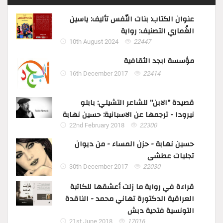
عنوان الكتاب: بنات النّفس تأليف: ياسين
الغُماري التصنيف: رواية
10th August 2024
22447
مؤسسة ابجد الثقافية
16th December 2017
22414
قصيدة "الابن" للشاعر التشيلي: بابلو
نيرودا - ترجمها عن الاسبانية: حسين نهابة
22nd February 2018
22300
حسين نهابة - حزن المساء - من ديوان
تجليات عطشى
30th December 2017
22030
قراءة في رواية ما زلت أعشقها للكاتبة
العراقية الدكتورة تهاني محمد - الناقدة
التونسية فتحية دبش
21st June 2018
17016