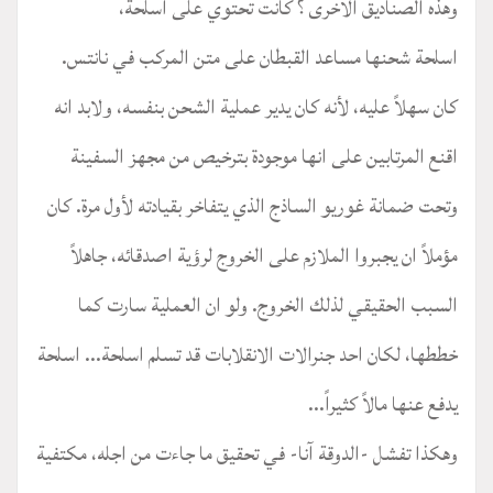
وهذه الصناديق الاخرى ؟ كانت تحتوي على اسلحة،
اسلحة شحنها مساعد القبطان على متن المركب في نانتس.
كان سهلاً عليه، لأنه كان يدير عملية الشحن بنفسه، ولابد انه
اقنع المرتابين على انها موجودة بترخيص من مجهز السفينة
وتحت ضمانة غوريو الساذج الذي يتفاخر بقيادته لأول مرة. كان
مؤملاً ان يجبروا الملازم على الخروج لرؤية اصدقائه، جاهلاً
السبب الحقيقي لذلك الخروج. ولو ان العملية سارت كما
خططها، لكان احد جنرالات الانقلابات قد تسلم اسلحة... اسلحة
يدفع عنها مالاً كثيراً...
وهكذا تفشل -الدوقة آنا- في تحقيق ما جاءت من اجله، مكتفية