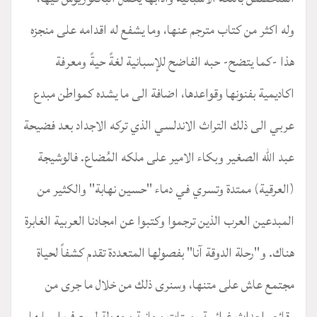
وله اكثر من كتاب مترجم عنها، وما يشفع له اقدامه على منجزه
هذا -كما يتضح- حبه الفاضح للإسبانية لغةً حيةً ومعرفة
اكاديمية بفنونها وقواعدها، اضافة الى ما يشده كمواطن مبدع
عربي الى ذلك التراث الاندلسي الذي تركه الاجداد بعد فضيحة
عبد الله الصغير وبكاء الامير على ملكه المُضاع. فالوشيجة
(العرقية) ممتدة وتسري في دماء "حسين نهابة" والكثير من
المبدعين العرب الذين ترجموا وكتبوا عن امجادنا العربية الغابرة
هناك. و"رحلة الدوقة آنا" بفصولها المتعددة تقدم كشفاً لحياة
مجتمع عاش على متنها، وسنرى ذلك من خلال ما جرى من
وقائع واحداث غرائبية وميتات مجانية مجهولة لم يعرف اسبابها