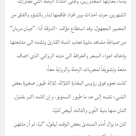
بدماء بحارتها المغدورين. وعلى امتداد الرحلة التي تجاوزت
الشهرين، جرت احداث بين افراد طاقمها تنذر بالشؤم والقلق من
المصير المجهول. وقد استطاع مؤلف -الدوقة آنا- "جيان مريان"
من صياغة مشاهد مثيرة تجلب انتباه القارئ وتشده الى متابعتها
بإدخاله اجواء السحر والخرافة الى متنه الروائي الذي اضاف
متعة وتشويقاً لمجريات الرحلة والرواية معاً:
كانت تحوم فوق رؤوس البحّارة الثلاثة، ثلاثة طيور صغيرة بعض
الشيء تشبه إلى حد ما طيور السنونو، وإن كانت اكبر بقليل.
اثنان منها بنية اللّون والثالث أبيض كليًا.
كان ما يزال أمام المبتدئ بعض الوقت ليقول: "تبًا، لم أرَ مثلهن