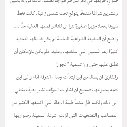
صَوارٍ، طريقها في بحر تتلاطم أمواجه بعنف. كانت مزوّدة باثنين
وعشرين شراعًا منتفخًا يتوهّج تحت شمس زاهية. كانت تخطّ
سيرها باتجاه جزيرة صغيرة تتراءى للناظر قممها العالية جدًّا....
واضح أنّ السفينة الشراعية البائسة لم يكن قد نالها التجديد
كثيرًا رغم السنين التي سلختها. وعليه، فلم يكن بالإمكان أن
نطلق عليها حتى ولا تسمية "عجوز"
وللقارئ ان يسال من اين ابتدأت رحلة -الدوقة آنا- والى اين
تتجه بحمولتها، صحيح ان اشارات المؤلف تشير بطرف بخفي
الى ذلك ولكنه ظل غائماً طيلة الرحلة التي اكتنفها الكثير من
المصاعب والتضحيات التي لوّنت اشرعة السفينة وصواريها