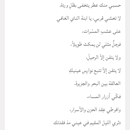
حسبي منك عطر يتخفى بظلِ وردة.
لا تخشي قربي، يا ابنة الناي الغافي
على عشبِ المسّرات،
فرجلٌ مثلي لن يمكث طويلاً،
ولا يتقن إلاّ الرحيلْ،
لا يتقن إلاّ تتبع نوارِس عينيكِ
العالقة بين البحر والجزيرة.
فكّي أزرار المساء،
وافرطي عِقد الحزن والأسرار،
دثري الليل المقيم في عيني مذ فقدتك