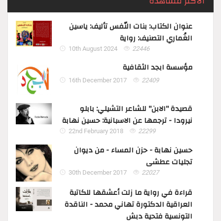
الاكثر مشاهدة
عنوان الكتاب: بنات النّفس تأليف: ياسين
الغُماري التصنيف: رواية
10th August 2024
22446
مؤسسة ابجد الثقافية
16th December 2017
22409
قصيدة "الابن" للشاعر التشيلي: بابلو
نيرودا - ترجمها عن الاسبانية: حسين نهابة
22nd February 2018
22299
حسين نهابة - حزن المساء - من ديوان
تجليات عطشى
30th December 2017
22027
قراءة في رواية ما زلت أعشقها للكاتبة
العراقية الدكتورة تهاني محمد - الناقدة
التونسية فتحية دبش