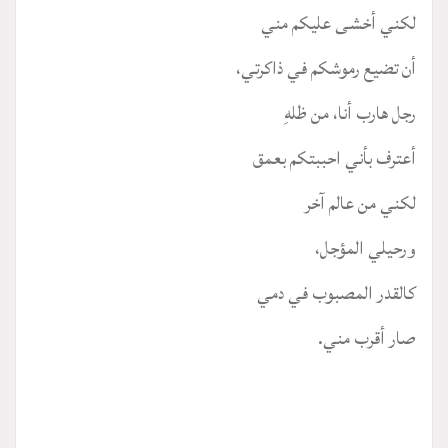
لكني أخشى عليكم مني
أن تضيع رموشكم في ذاكرتي،
رجل هارب أنا، من ظلهِ
أعترف بأني احببتكم بعمق
لكني من عالم آخر
ورحيلي المؤجل،
كالقدر المصبوب في دمي
صار أقرب مني.