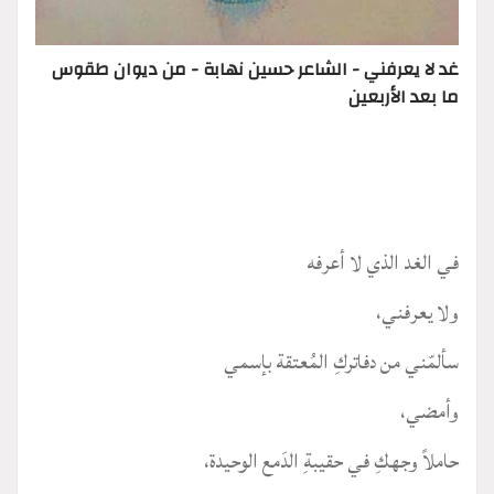
غد لا يعرفني - الشاعر حسين نهابة - من ديوان طقوس
ما بعد الأربعين
في الغد الذي لا أعرفه
ولا يعرفني،
سألمّني من دفاتركِ المُعتقة بإسمي
وأمضي،
حاملاً وجهكِ في حقيبةِ الدَمع الوحيدة،