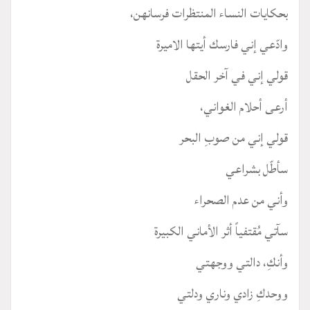
بحكايات النساء المنتظرات فرسانهن،
وادّعي إني فارسك أيتها الاميرة
قولي إني في آخر الحقل
أرعى أحلام الغواني،
قولي إني من صوبِ البحر
سأطّل بشراعي
وأني من عدم الصحراء
سآتي مُقتفياً أثر الأماني الكبيرة
وأنكِ، دالتي ووجهتي
ووحدكِ زادي وناري ودلتي