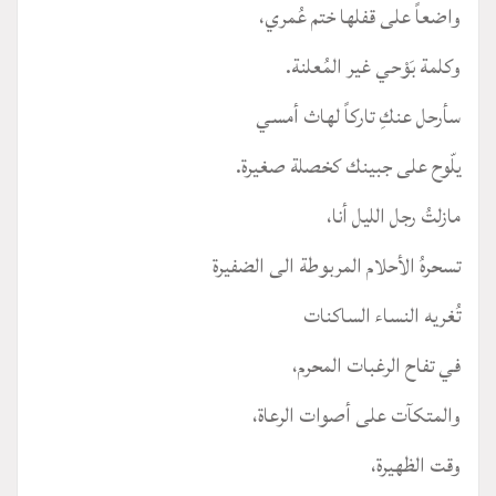
واضعاً على قفلها ختم عُمري،
وكلمة بَوْحي غير المُعلنة.
سأرحل عنكِ تاركاً لهاث أمسي
يلّوح على جبينك كخصلة صغيرة.
مازلتُ رجل الليل أنا،
تسحرهُ الأحلام المربوطة الى الضفيرة
تُغريه النساء الساكنات
في تفاح الرغبات المحرم،
والمتكآت على أصوات الرعاة،
وقت الظهيرة،