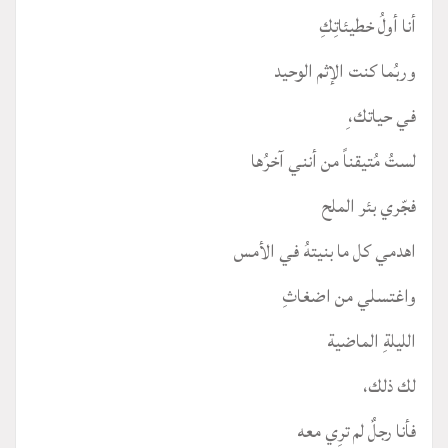
أنا أولُ خطيئاتِكِ
وربُما كنت الإثم الوحيد
في حياتك،ِ
لستُ مُتيقناً من أنني آخرُها
فجّري بئر الملح
اهدمي كل ما بنيتهُ في الأمس
واغتسلي من اضغاثِ
الليلةِ الماضية
لك ذلك،
فأنا رجلٌ لم ترِي معه