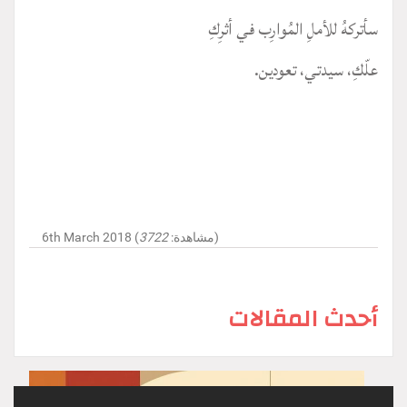
سأتركهُ للأملِ المُوارِب في أثرِكِ
علّكِ، سيدتي، تعودين.
)
6th March 2018 (مشاهدة:
3722
أحدث المقالات