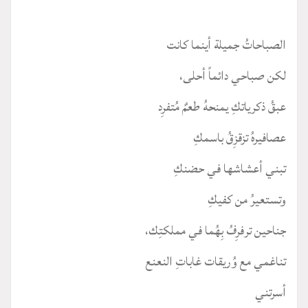
الصباحاتُ جميلة أينما كانت
لكن صباحي دائماً أحلى،
عبقُ ذكرياتكِ يمنحهُ طعمٌ مُتفرِد
عصافيرهُ تزقزِقُ باسمكِ
تبني أعشاشها في حضنكِ
وتستعيرُ من كفيكِ
جناحين ترفرِفُ بِهُما في مملكتِك،
تناغمي مع وُريقات غاباتِ النعنع
أسرتني