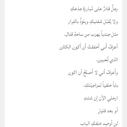
رجلٌ قادرٌ على مُبارزة جذعكِ
ولا يُقبّل شفتيكِ ويلوذُ بالفِرار
مثل جندياً يهرب من ساحةِ قتال.
أعرِفُ أني أخفقتُ أن أكون الكائن
الذي تُحبين،
وأعرفُ أني لا أصلحُ أن اكون
باباً خلفياً لمزاجيّتكِ،
ارحلي الآن إن شئتِ
أو بعد قليل
لن أوصِد خلفكِ الباب