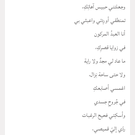
وجعلتني حبيس آهاتِكِ،
تمنطقي أورِدتي واعبثي بي
أنا العبدُ المركون
في زوايا قصرِكِ،
ما عاد لي مجدٌ ولا راية
ولا حتى ساحة نِزال،
اغمسي أصابعكِ
في جُروحِ جسدي
وأسكِتي فحيح الرغبات
ردّي إليّ قميصي،