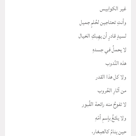
غير الكوابيس
وأنتِ تحتاجين لحُلمٍ جميل
لسيدٍ قادرٍ أن يهِبكِ الخيال
لا يحملُ في جسدهِ
هذه النُدوب
ولا كل هذا القدر
من آثارِ الحُروب
لا تفوحُ منه رائحة القُبور
ولا يلثغُ بإسمِ أمّهِ
حين ينامُ كالصِغار،