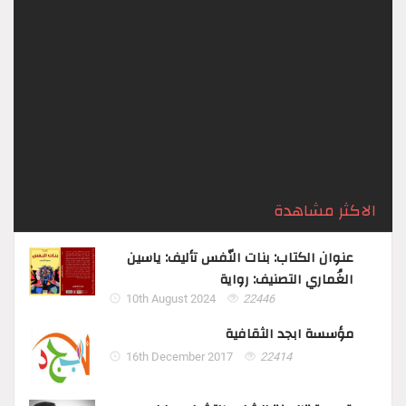
مشاهدة
897
2026,
إنقسام د. هند فائز مجيد / العراق ‏قال الكاتب –
غفر الله له ما تقدّم من نظره وما تأخّر :- ‏اعلمْ أن الله
– جلّ ثناؤه – إذا أراد بالكائن ابتلاءً ...
الاكثر مشاهدة
عنوان الكتاب: بنات النّفس تأليف: ياسين
الغُماري التصنيف: رواية
10th August 2024
22446
مؤسسة ابجد الثقافية
16th December 2017
22414