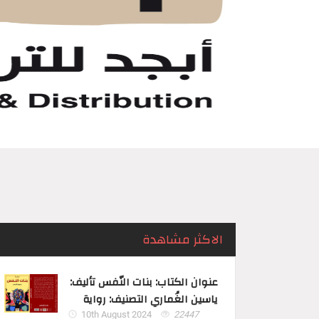
الاكثر مشاهدة
عنوان الكتاب: بنات النّفس تأليف:
ياسين الغُماري التصنيف: رواية
10th August 2024
22447