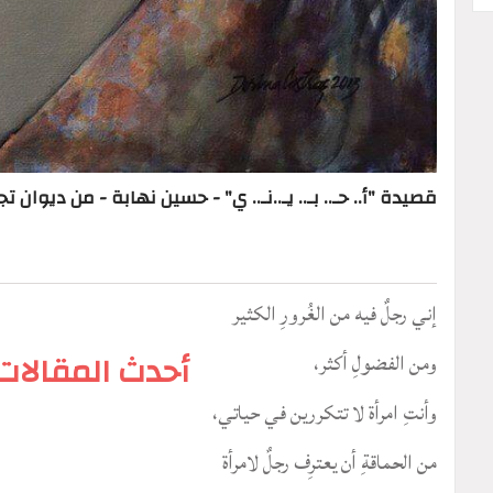
قصيدة "أ.. حـ.. بـ.. يـ..نـ.. ي" - حسين نهابة - من ديوان
إني رجلٌ فيه من الغُرورِ الكثير
ومن الفضولِ أكثر،
أحدث المقالات
وأنتِ امرأة لا تتكررين في حياتي،
من الحماقةِ أن يعترِف رجلٌ لامرأة