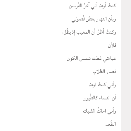
كنتُ أزعمُ أني آخرُ الفُرسان
وبأن النهار بعضُ فُصولي
وكنتُ أظنُ أن المغيب إذ يطُل،
فلأن
عباءتي غطت شمس الكون
فصار الظلام،
وأني كنتُ ازعمُ
أن النساء كالطُيور
وأني املكُ الشبك
الطُعم،