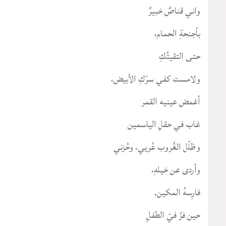
واني قناصٌ خبيرٌ
بأجنحةِ الحمام،
حتى التقيتُكِ
ولامست كفي سرّكِ الأبيض،
أغمض عينيه القمر
غاب في حقلِ الياسمين
وظلّل الغُروب عُريي، وحُزني
وأردى عن خيلهِ،
فارِسهُ المكين.
حين فزّ فيّ الطفلِ