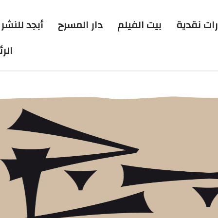
رات نقدية
بيت الفيلم
دار المسرح
أبجد للنشر 
الر