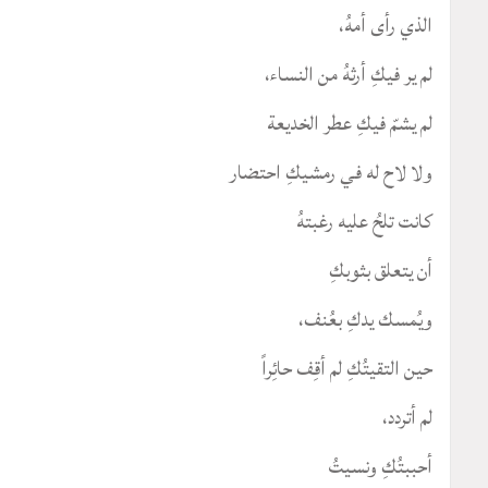
الذي رأى أمهُ،
لم ير فيكِ أرثهُ من النساء،
لم يشمّ فيكِ عطر الخديعة
ولا لاح له في رمشيكِ احتضار
كانت تلحُ عليه رغبتهُ
أن يتعلق بثوبكِ
ويُمسك يدكِ بعُنف،
حين التقيتُكِ لم أقِف حائِراً
لم أتردد،
أحببتُكِ ونسيتُ