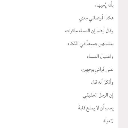
بأنه يُحبها،
هكذا أوصاني جدي
وقال أيضا إن النساء ماكرات
يتشابهن جميعاً في البُكاء
واغتيال المساء
على فِراشِ بوحِهِن،
وأذكرُ أنه قال
إن الرجل الحقيقي
يجب أن لا يمنح قلبهُ
لامرأة.