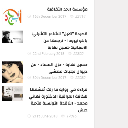
مؤسسة ابجد الثقافية
16th December 2017
22414
قصيدة "الابن" للشاعر التشيلي:
بابلو نيرودا - ترجمها عن
الاسبانية: حسين نهابة
22nd February 2018
22300
حسين نهابة - حزن المساء - من
ديوان تجليات عطشى
30th December 2017
22030
قراءة في رواية ما زلت أعشقها
للكاتبة العراقية الدكتورة تهاني
محمد - الناقدة التونسية فتحية
دبش
21st June 2018
17016