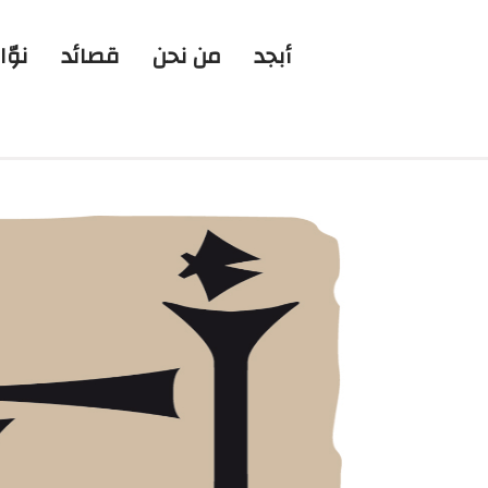
أبجد
من نحن
قصائد
نوّا