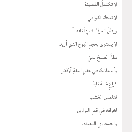
لا تكتملُ القصيدة
لا تنتظمُ القوافي
ويظلُ الحرفُ شارِداً ناقصاً
لا يستوى بحجمِ البوح الذي أِريد.
يطِلُ الصبحُ عليّ
وأنا مازلتُ في حقلِ اللغةِ أركُض
كراعٍ خانهُ نايهُ
فتلمس العُشب
لخرافهِ في قفرِ البراري
والصحاري البعيدة.