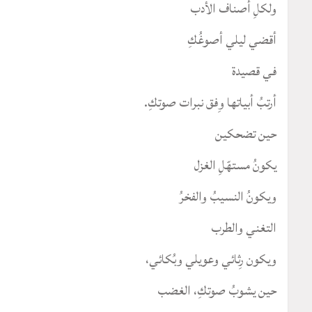
ولكلِ أصناف الأدب
أقضي ليلي أصوغُكِ
في قصيدة
أرتبُ أبياتها وِفق نبرات صوتكِ.
حين تضحكين
يكونُ مستهّلِ الغزل
ويكونُ النسيبُ والفخرُ
التغني والطرب
ويكون رِثائي وعويلي وبُكائي،
حين يشوبُ صوتكِ، الغضب