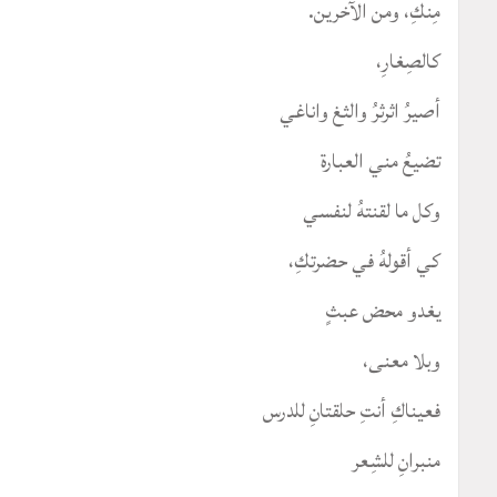
مِنكِ، ومن الآخرين.
كالصِغارِ،
أصيرُ اثرثرُ والثغ واناغي
تضيعُ مني العبارة
وكل ما لقنتهُ لنفسي
كي أقولهُ في حضرتكِ،
يغدو محض عبثٍ
وبلا معنى،
فعيناكِ أنتِ حلقتانِ للدرس
منبرانِ للشِعر