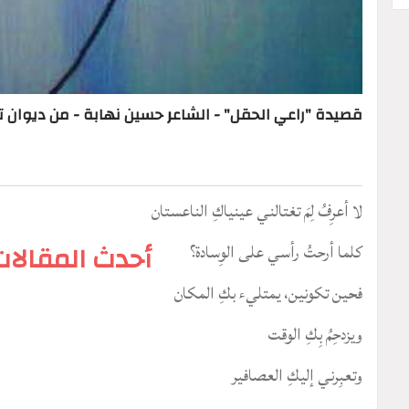
قصيدة "راعي الحقل" - الشاعر حسين نهابة - من ديوان
لا أعرِفُ لِمَ تغتالني عينياكِ الناعستان
كلما أرحتُ رأسي على الوِسادة؟
أحدث المقالات
فحين تكونين، يمتليء بكِ المكان
ويزدحِمُ بِكِ الوقت
وتعبِرني إليكِ العصافير