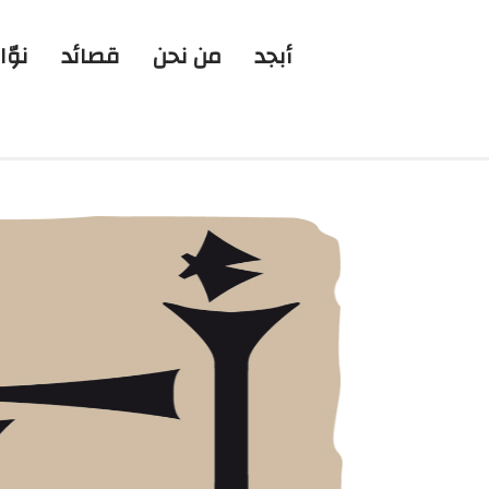
أبجد
من نحن
قصائد
نوّا