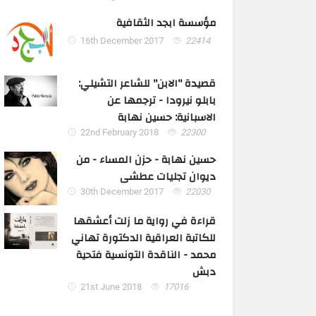
مؤسسة ابجد الثقافية
16th December 2017
22414
قصيدة "الابن" للشاعر التشيلي:
بابلو نيرودا - ترجمها عن
الاسبانية: حسين نهابة
22nd February 2018
22300
حسين نهابة - حزن المساء - من
ديوان تجليات عطشى
30th December 2017
22030
قراءة في رواية ما زلت أعشقها
للكاتبة العراقية الدكتورة تهاني
محمد - الناقدة التونسية فتحية
دبش
21st June 2018
17016