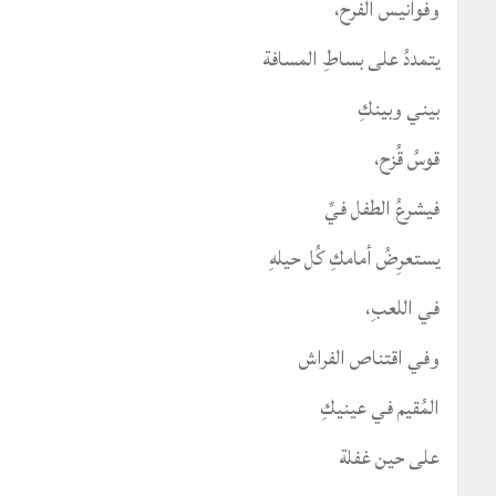
وفوانيس الفرح،
يتمددُ على بساطِ المسافة
بيني وبينكِ
قوسُ قُزح،
فيشرعُ الطفل فيِّ
يستعرِضُ أمامكِ كُل حيلهِ
في اللعبِ،
وفي اقتناص الفراش
المُقيم في عينيكِ
على حين غفلة