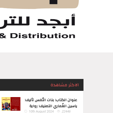
الاكثر مشاهدة
عنوان الكتاب: بنات النّفس تأليف:
ياسين الغُماري التصنيف: رواية
10th August 2024
22446