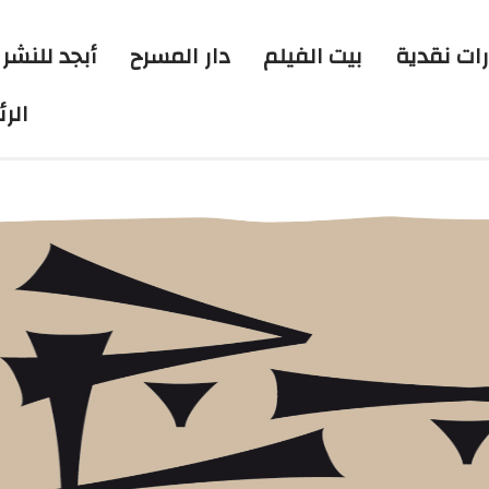
رات نقدية
بيت الفيلم
دار المسرح
أبجد للنشر 
الر