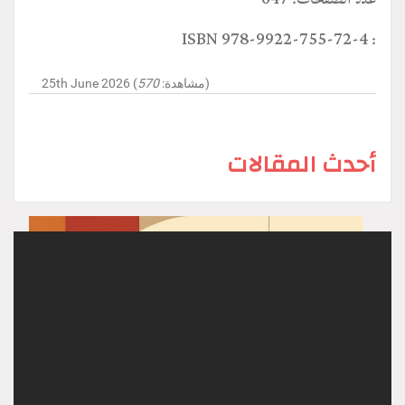
: ISBN 978-9922-755-72-4
)
25th June 2026 (مشاهدة:
570
أحدث المقالات