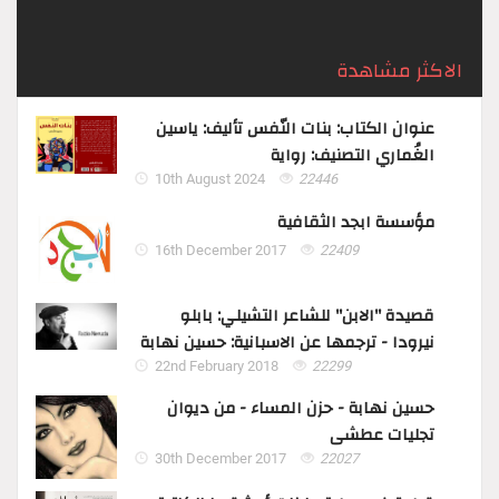
الاكثر مشاهدة
عنوان الكتاب: بنات النّفس تأليف: ياسين
الغُماري التصنيف: رواية
10th August 2024
22446
مؤسسة ابجد الثقافية
16th December 2017
22409
قصيدة "الابن" للشاعر التشيلي: بابلو
نيرودا - ترجمها عن الاسبانية: حسين نهابة
22nd February 2018
22299
حسين نهابة - حزن المساء - من ديوان
تجليات عطشى
30th December 2017
22027