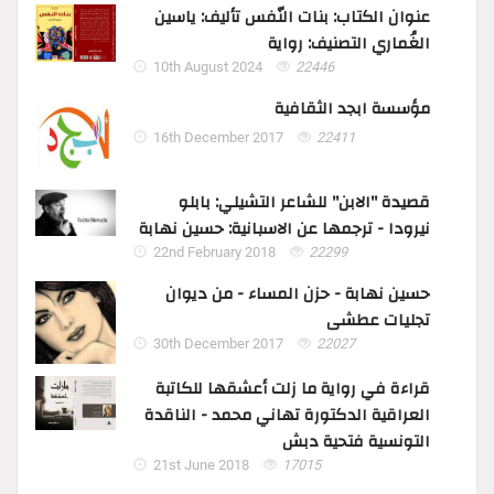
عنوان الكتاب: بنات النّفس تأليف: ياسين
الغُماري التصنيف: رواية
10th August 2024
22446
مؤسسة ابجد الثقافية
16th December 2017
22411
قصيدة "الابن" للشاعر التشيلي: بابلو
نيرودا - ترجمها عن الاسبانية: حسين نهابة
22nd February 2018
22299
حسين نهابة - حزن المساء - من ديوان
تجليات عطشى
30th December 2017
22027
قراءة في رواية ما زلت أعشقها للكاتبة
العراقية الدكتورة تهاني محمد - الناقدة
التونسية فتحية دبش
21st June 2018
17015