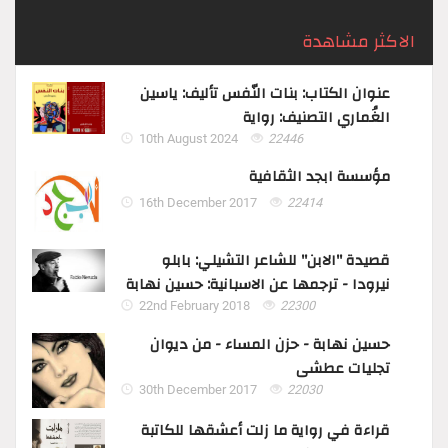
الاكثر مشاهدة
عنوان الكتاب: بنات النّفس تأليف: ياسين
الغُماري التصنيف: رواية
10th August 2024
22446
مؤسسة ابجد الثقافية
16th December 2017
22414
قصيدة "الابن" للشاعر التشيلي: بابلو
نيرودا - ترجمها عن الاسبانية: حسين نهابة
22nd February 2018
22300
حسين نهابة - حزن المساء - من ديوان
تجليات عطشى
30th December 2017
22030
قراءة في رواية ما زلت أعشقها للكاتبة