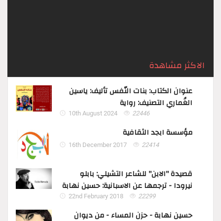
– جلّ ثناؤه – إذا أراد بالكائن ابتلاءً ...
الاكثر مشاهدة
عنوان الكتاب: بنات النّفس تأليف: ياسين
الغُماري التصنيف: رواية
10th August 2024
22446
مؤسسة ابجد الثقافية
16th December 2017
22414
قصيدة "الابن" للشاعر التشيلي: بابلو
نيرودا - ترجمها عن الاسبانية: حسين نهابة
22nd February 2018
22299
حسين نهابة - حزن المساء - من ديوان