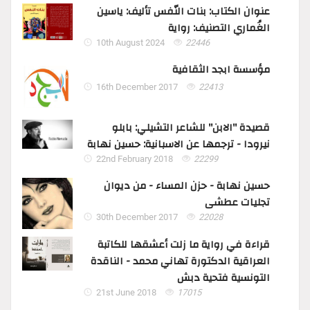
عنوان الكتاب: بنات النّفس تأليف: ياسين
الغُماري التصنيف: رواية
10th August 2024
22446
مؤسسة ابجد الثقافية
16th December 2017
22413
قصيدة "الابن" للشاعر التشيلي: بابلو
نيرودا - ترجمها عن الاسبانية: حسين نهابة
22nd February 2018
22299
حسين نهابة - حزن المساء - من ديوان
تجليات عطشى
30th December 2017
22028
قراءة في رواية ما زلت أعشقها للكاتبة
العراقية الدكتورة تهاني محمد - الناقدة
التونسية فتحية دبش
21st June 2018
17015