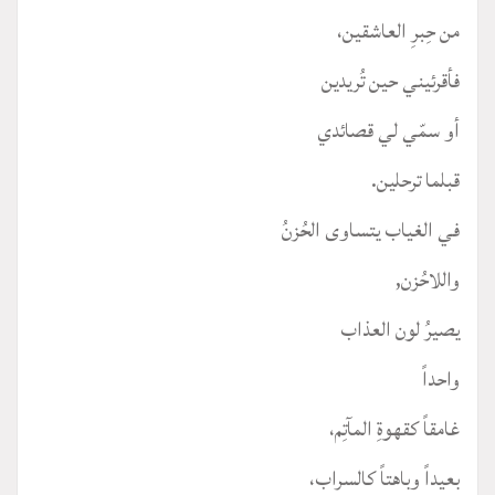
من حِبرِ العاشقين،
فأقرئيني حين تُريدين
أو سمّي لي قصائدي
قبلما ترحلين.
في الغياب يتساوى الحُزنُ
واللاحُزن,
يصيرُ لون العذاب
واحداً
غامقاً كقهوةِ المآتِم،
بعيداً وباهتاً كالسراب،