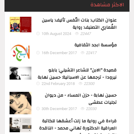
الاكثر مشاهدة
عنوان الكتاب: بنات النّفس تأليف: ياسين
الغُماري التصنيف: رواية
10th August 2024
22447
مؤسسة ابجد الثقافية
16th December 2017
22417
قصيدة "الابن" للشاعر التشيلي: بابلو
نيرودا - ترجمها عن الاسبانية: حسين نهابة
22nd February 2018
22300
حسين نهابة - حزن المساء - من ديوان
تجليات عطشى
30th December 2017
22030
قراءة في رواية ما زلت أعشقها للكاتبة
العراقية الدكتورة تهاني محمد - الناقدة