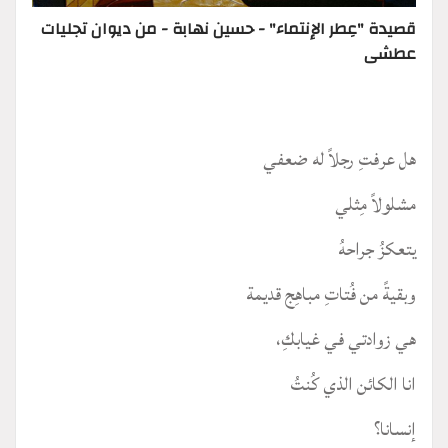
قصيدة "عِطر الإنتماء" - حسين نهابة - من ديوان تجليات
عطشى
هل عرفتِ رجلاً له ضعفي
مشلولاً مِثلي
يتعكزُ جراحهُ
وبقيةً من فُتاتِ مباهِج قديمة
هي زوادتي في غيابكِ،
انا الكائن الذي كُنتُ
إنسانا؟