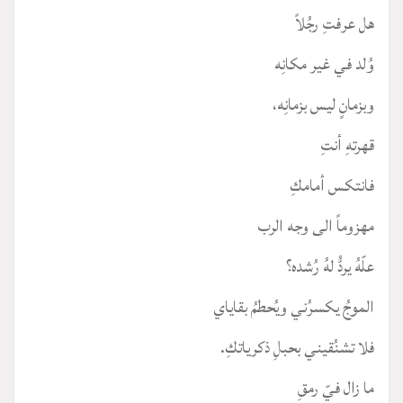
هل عرفتِ رجُلاً
وُلد في غير مكانِه
وبزمانٍ ليس بزمانِه،
قهرتهِ أنتِ
فانتكس أمامكِ
مهزوماً الى وجه الرب
علّهُ يردُّ لهُ رُشده؟
الموجُ يكسرُني ويُحطمُ بقاياي
فلا تشنُقيني بحبلِ ذكرياتكِ.
ما زال فيّ رمقِ