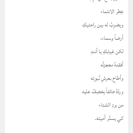
عِطر الانتماء
ويضرِبُ له بين راحتيكِ
أرضاً وسماء،
لكن غيابكِ يا أنتِ
أفقدهُ معجزتُه
وأطاح بعرشِ نُبوتِه
وردّهُ خائفاً يخصِفُ عليه
من بردِ الشتاء
كي يستُر أميته.