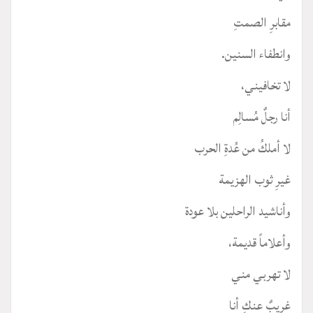
مقابرِ الصمتِ
وانطفاء السنين.
لا تخافيني،
أنا رجلٌ مُسالِم
لا أملكُ من عُدةِ الحرب
غيرِ ثوب الهزيمة
وأناشيد الراحلين بلا عودة
وأعلاماً قديمة،
لا تهربي مني
غريبٌ عنكِ أنا