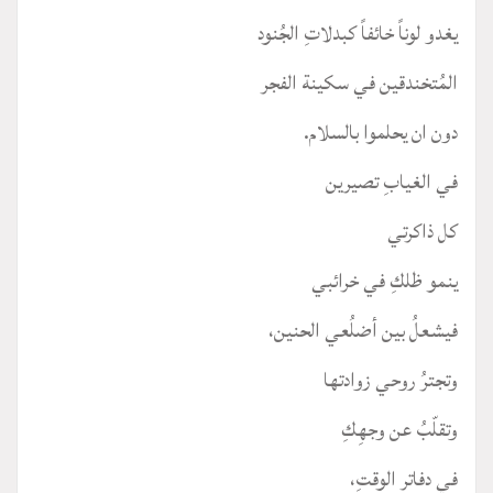
يغدو لوناً خائفاً كبدلاتِ الجُنود
المُتخندقين في سكينة الفجر
دون ان يحلموا بالسلام.
في الغيابِ تصيرين
كل ذاكرتي
ينمو ظلكِ في خرائبي
فيشعلُ بين أضلُعي الحنين،
وتجترُ روحي زوادتها
وتقلّبُ عن وجهِكِ
في دفاتر الوقتِ،