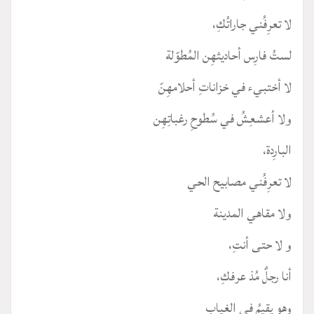
لا تعرِفُني جاراتُكِ،
لستُ فارِس أحاديثهِن المُطوّلة
لا أختبيء في خزاناتِ أحلامهِنّ
ولا أعشعِشُ في سُطوحِ رغباتِهِن
البارِدة،
لا تعرِفُني مصابيح الحي
ولا مقاهي المدينة
و لا حتى أنتِ،
أنا رجلٌ مُذ عرفكِ،
وهو يقيمُ في الغياب