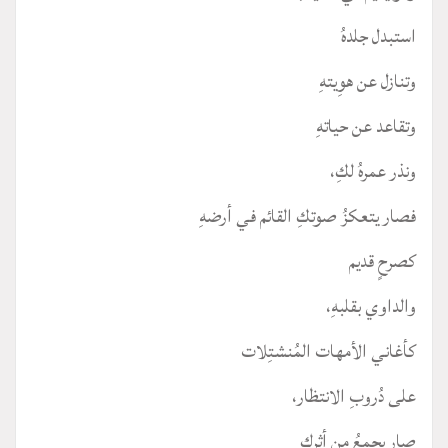
استبدل جلدهُ
وتنازل عن هوِيتهِ
وتقاعد عن حياتهِ
ونذر عمرهُ لكِ،
فصار يتعكزُ صوتكِ القائم في أرضهِ
كصرحٍ قديم
والداوي بقلبهِ،
كأغاني الأمهات المُنشتِلات
على دُروبِ الانتظار،
صار يجمعُ من أثرِكِ