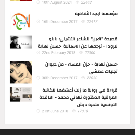
10th August 2024
22448
مؤسسة ابجد الثقافية
16th December 2017
22417
قصيدة "الابن" للشاعر التشيلي: بابلو
نيرودا - ترجمها عن الاسبانية: حسين نهابة
22nd February 2018
22300
حسين نهابة - حزن المساء - من ديوان
تجليات عطشى
30th December 2017
22030
قراءة في رواية ما زلت أعشقها للكاتبة
العراقية الدكتورة تهاني محمد - الناقدة
التونسية فتحية دبش
21st June 2018
17018