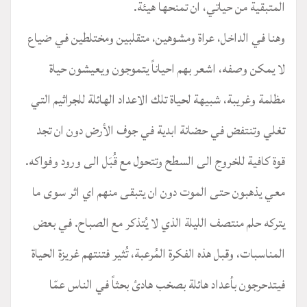
المتبقية من حياتي، ان تمنحها هيئة.
وهنا في الداخل، عراة ومشوهين، متقلبين ومختلطين في ضياع
لا يمكن وصفه، اشعر بهم احياناً يتموجون ويعيشون حياة
مظلمة وغريبة، شبيهة لحياة تلك الاعداد الهائلة للجراثيم التي
تغلي وتنتفض في حضانة ابدية في جوف الأرض دون ان تجد
قوة كافية للخروج الى السطح وتتحول مع قُبَل الى ورود وفواكه.
معي يذهبون حتى الموت دون ان يتبقى منهم اي اثر سوى ما
يتركه حلم منتصف الليلة الذي لا يُتذكر مع الصباح. في بعض
المناسبات، وقبل هذه الفكرة المُرعبة، تُثير فتنتهم غريزة الحياة
فيتدحرجون بأعداد هائلة بصخب هادئ بحثاً في الناس عمّا