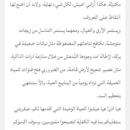
مكترثة. هكذا أراني اعيش، لكل شيء نهاية، ولابد ان اضع لها
النقاط على الحروف.
ويستمر الأرق والخيال، ومعهما يستمر التناسل من زيجات
متوحشة. تكافح نتاجاتهم المضغوطة مثل نباتات ضعيفة في
بركة، لإطالة امد وجودها المُدهش من خلال منازعة ذرات الذاكرة،
مثل عصير شحيح لأرض قاحلة. من الضروري فتح قنوات للمياه
العميقة التي تزداد يومياً من الينابيع الحية، والاّ ستنتهي
بتحطيم السد.
هيا اذن! هيا عيشوا الحياة الوحيدة التي اقدمها لكم. عبقريتي
ستغذيكم بما فيه الكفاية لتصبحوا ملموسين، وسوف اكسوكم