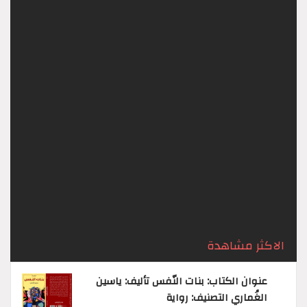
إنقسام - د. هند فائز مجيد / العراق
21st July
مشاهدة
903
2026,
إنقسام د. هند فائز مجيد / العراق ‏قال الكاتب –
غفر الله له ما تقدّم من نظره وما تأخّر :- ‏اعلمْ أن الله
– جلّ ثناؤه – إذا أراد بالكائن ابتلاءً ...
الاكثر مشاهدة
عنوان الكتاب: بنات النّفس تأليف: ياسين
الغُماري التصنيف: رواية