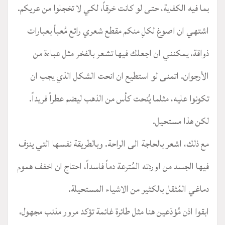
بما فيه الكفاية، حتى لو كانت خرقاً، لكي لا تخجلوا من عريكم.
اشتهي ان اصوغ لكلِ منكم مقطع شعري رائع مُعبأ بعبارات
ذواقة، يمكنني ان اجعلك فيها تشعر بالفخر مثل عباءة من
الأرجوان. اتمنى لو استطيع ان انحت الشكل الذي يجب ان
تكونوا عليه، مثلما يُنحت كأس من الذهب ليضم عطراً فريداً.
لكن هذا مستحيل.
مع ذلك، اشعر بالحاجة الى الراحة. وبالطريقة نفسها التي ينزف
فيها الجسد من اوردته المُترعة دماً فاسداً، احتاج ان اخفف هموم
دماغي المُثقل بالكثير من الاشياء المستحيلة.
ابقوا اذن مُوْدَعين هنا مثل طائرة غائمة تؤكد مرور مذنب مجهول،