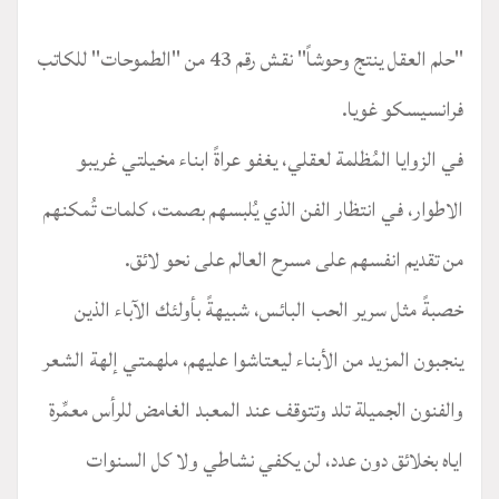
"حلم العقل ينتج وحوشاً" نقش رقم 43 من "الطموحات" للكاتب
فرانسيسكو غويا.
في الزوايا المُظلمة لعقلي، يغفو عراةً ابناء مخيلتي غريبو
الاطوار، في انتظار الفن الذي يُلبسهم بصمت، كلمات تُمكنهم
من تقديم انفسهم على مسرح العالم على نحو لائق.
خصبةً مثل سرير الحب البائس، شبيهةً بأولئك الآباء الذين
ينجبون المزيد من الأبناء ليعتاشوا عليهم، ملهمتي إلهة الشعر
والفنون الجميلة تلد وتتوقف عند المعبد الغامض للرأس معمِّرة
اياه بخلائق دون عدد، لن يكفي نشاطي ولا كل السنوات