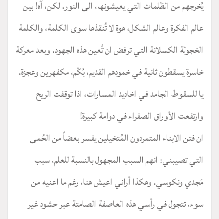
يُخرجهم من الظلمات التي يعيشونها، الى النور. لكن، آه! بين
عالم الفكرة وعالم الشكل، هوة لا تُنقذها سوى الكلمة، والكلمة
الخجولة الكسلانة التي ترفض ان تُعين هذه الجهود. وبعد معركة
خاسرة يسقطون ثانية في خمودهم القديم، بُكْم، مكفهرين وعجزة.
يا للسقوط الجامد في اخاديد المسارات، اذا توقفت الريح
وارتفعت الأوراق الصفراء في دوامة كبيرة!
ان فتن الابناء المتمردون المُتخيلين يفسر بعضاً من الحُمى
التي تصيبني: انهم السبب المجهول بالنسبة للعلم، سبب
مَجدي ونكوسي. وهكذا أراني اعيش هنا، رغم ما اعنيه من
سوء، تتجول في رأسي هذه العاصفة الصامتة عبر حشود غير