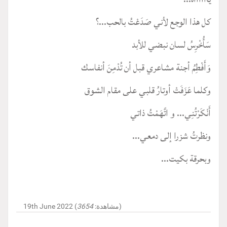
كل هذا الوجع لأني صَدَعْتُ بالحب...؟
سَأُخْرِسُ لسان نبضي للأبد
وَأَفْطِمُ أجنة مشاعري قبل أن تُدْمِنَ أنفاسك
وكلما عَزَفَتْ أوتارُ قلبي على مقام الشوق
أَنْكَرْتُنِي... و اتَّهَمْتُ ذاتي
ونظرتُ شزرا إلى دمعي...
وبحرقة بكيت...
)
19th June 2022 (مشاهدة:
3654