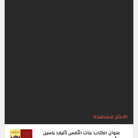
إنقسام - د. هند فائز مجيد / العراق
21st July
مشاهدة
897
2026,
إنقسام د. هند فائز مجيد / العراق ‏قال الكاتب –
غفر الله له ما تقدّم من نظره وما تأخّر :- ‏اعلمْ أن الله
– جلّ ثناؤه – إذا أراد بالكائن ابتلاءً ...
الاكثر مشاهدة
عنوان الكتاب: بنات النّفس تأليف: ياسين