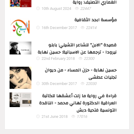
الغُماري التصنيف: رواية
10th August 2024
22447
مؤسسة ابجد الثقافية
16th December 2017
22414
قصيدة "الابن" للشاعر التشيلي: بابلو
نيرودا - ترجمها عن الاسبانية: حسين نهابة
22nd February 2018
22300
حسين نهابة - حزن المساء - من ديوان
تجليات عطشى
30th December 2017
22030
قراءة في رواية ما زلت أعشقها للكاتبة
العراقية الدكتورة تهاني محمد - الناقدة
التونسية فتحية دبش
21st June 2018
17016