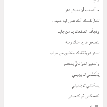
ما أصعب أن تعيش دهرا
تَخالُ نفسك أنك على قيد حب...
وفجأة... تصفعك يد من جليد
لتصحو عاريا منك ومنه
تستر عورة قلبك بيقطين من سراب
والحنين لحنُ نايٍّ يحتضر
يَتَلَبَّسُنَي ثم يرميني
يَسكنني ثم يَنفيني
يُضحكني ثم يُشْجيني
يااااااه...