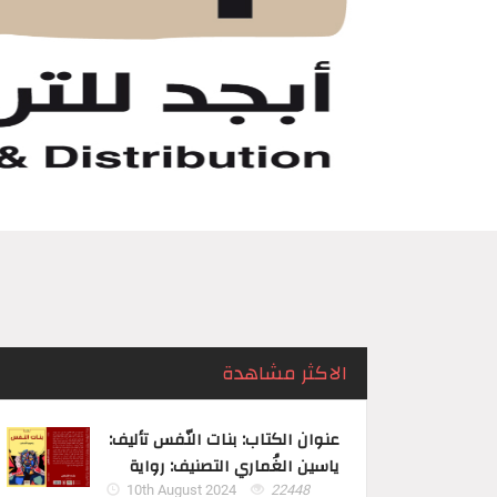
الاكثر مشاهدة
عنوان الكتاب: بنات النّفس تأليف:
ياسين الغُماري التصنيف: رواية
10th August 2024
22448