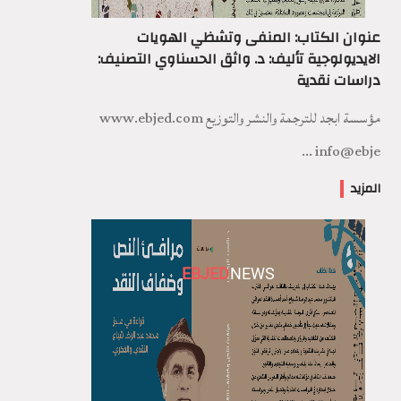
عنوان الكتاب: المنفى وتشظي الهويات
الايديولوجية تأليف: د. واثق الحسناوي التصنيف:
دراسات نقدية
مؤسسة ابجد للترجمة والنشر والتوزيع www.ebjed.com
info@ebje ...
المزيد
EBJED
NEWS