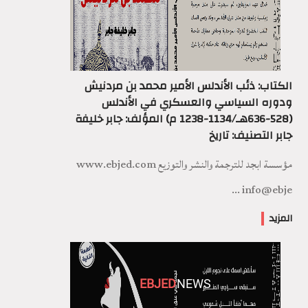
الكتاب: ذئب الأندلس الأمير محمد بن مردنيش
ودوره السياسي والعسكري في الأندلس
(528-636هـ/1134-1238 م) المؤلف: جابر خليفة
جابر التصنيف: تاريخ
مؤسسة ابجد للترجمة والنشر والتوزيع www.ebjed.com
info@ebje ...
المزيد
EBJED
NEWS