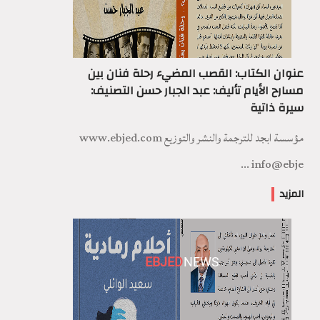
عنوان الكتاب: القصب المضيء رحلة فنان بين
مسارح الأيام تأليف: عبد الجبار حسن التصنيف:
سيرة ذاتية
مؤسسة ابجد للترجمة والنشر والتوزيع www.ebjed.com
info@ebje ...
المزيد
EBJED
NEWS