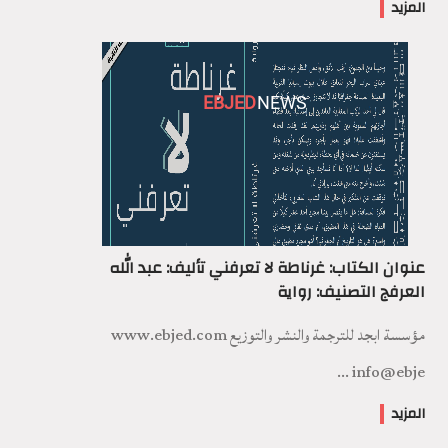
المزيد
EBJED
NEWS
عنوان الكتاب: غرناطة لا تعرفني تأليف: عبد الله
العرفج التصنيف: رواية
مؤسسة ابجد للترجمة والنشر والتوزيع www.ebjed.com
info@ebje ...
المزيد