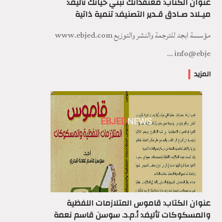
عنوان الكتاب: معتقداتك تبني حياتك تأليف:
ميـلاد صـادق قـدير التصنيف: تنمية ذاتية
مؤسسة ابجد للترجمة والنشر والتوزيع www.ebjed.com
info@ebje ...
المزيد
EBJED
NEWS
عنوان الكتاب: قاموس المتلازمات اللفظية
والمسكوكات تأليف: أ.م.د. سوسن قاسم نعمة