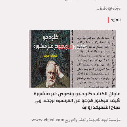
info@ebje ...
المزيد
EBJED
NEWS
عنوان الكتاب: كلود جو ونصوص غير منشورة
تأليف: فيكتور هوغو عن الفرنسية ترجمة: ربى
صباح التصنيف: رواية
مؤسسة ابجد للترجمة والنشر والتوزيع www.ebjed.com