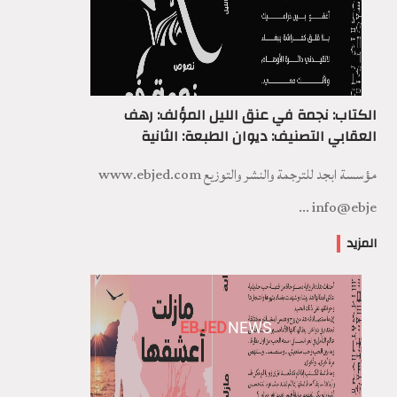
الكتاب: نجمة في عنق الليل المؤلف: رهف
العقابي التصنيف: ديوان الطبعة: الثانية
مؤسسة ابجد للترجمة والنشر والتوزيع www.ebjed.com
info@ebje ...
المزيد
EBJED
NEWS