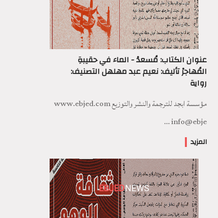
عنوان الكتاب: مُسعدْ - الماء في حقيبةِ
المُهاجرْ تأليف: نعيم عبد مهلهل التصنيف:
رواية
مؤسسة ابجد للترجمة والنشر والتوزيع www.ebjed.com
info@ebje ...
المزيد
EBJED
NEWS