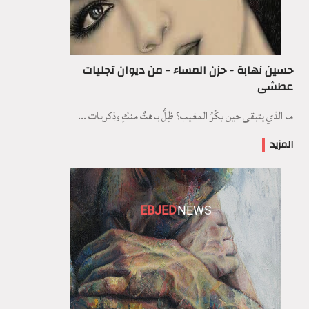
حسين نهابة - حزن المساء - من ديوان تجليات
عطشى
ما الذي يتبقى حين يكّرُ المغيب؟ ظِلٌ باهتٌ منكِ وذكريات ...
المزيد
EBJED
NEWS