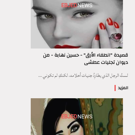
EBJED
NEWS
قصيدة "انطفاء الأرق" - حسين نهابة - من
ديوان تجليات عطشى
لستُ الرجل الذي يطارِدُ جنيات أحلامه، لكنكِ لم تكوني ...
المزيد
EBJED
NEWS