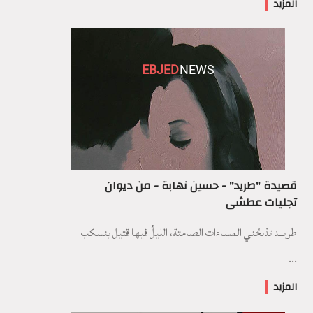
المزيد
EBJED
NEWS
قصيدة "طريد" - حسين نهابة - من ديوان
تجليات عطشى
طريــد تذبحُني المساءات الصامتة، الليلُ فيها قتيل ينسكب
...
المزيد