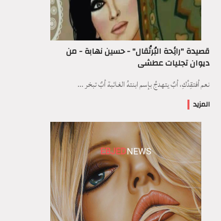
قصيدة "رائِحة البُرتُقال" - حسين نهابة - من
ديوان تجليات عطشى
نعم أفتقِدُكِ، أبٌ يتهدجُ بإسم ابنتهُ الغائبة أبٌ تبخر ...
المزيد
EBJED
NEWS