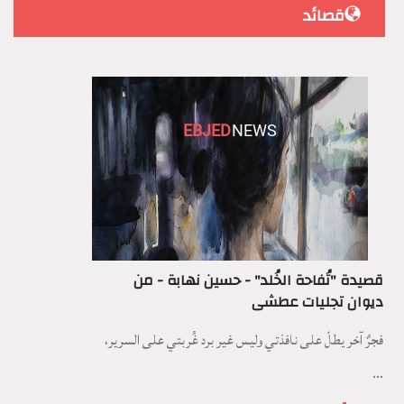
قصائد
EBJED
NEWS
قصيدة "تُفاحة الخُلد" - حسين نهابة - من
ديوان تجليات عطشى
فجرٌ آخر يطلّ على نافذتي وليس غير برد غُربتي على السرير،
...