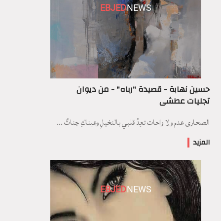
EBJED
NEWS
حسين نهابة - قصيدة "رباه" - من ديوان
تجليات عطشى
الصحارى عدم ولا واحات تعِدُ قلبي بالنخيلِ وعيناكِ جناتٌ ...
المزيد
EBJED
NEWS