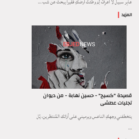
عابِر سبيل لا أعرِفُ لِمَ وطئتُ أرضكِ فقيراً يبحثُ عن شب ...
المزيد
EBJED
NEWS
قصيدة "كسيح" - حسين نهابة - من ديوان
تجليات عطشى
يتخطفني وجهكِ الناعس ويرميني على أرائك المُنتظرين، يُل
...