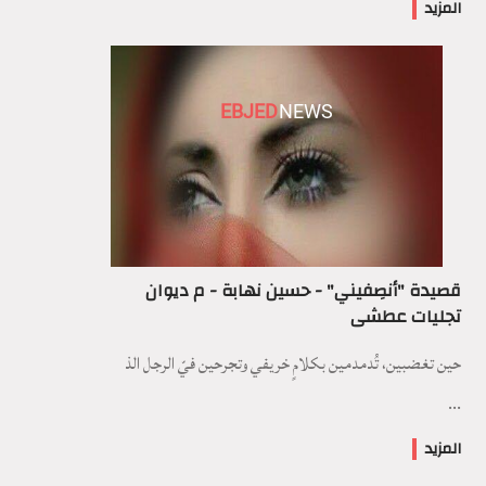
المزيد
EBJED
NEWS
قصيدة "أنصِفيني" - حسين نهابة - م ديوان
تجليات عطشى
حين تغضبين، تُدمدمين بكلامٍ خريفي وتجرحين فيّ الرجل الذ
...
المزيد