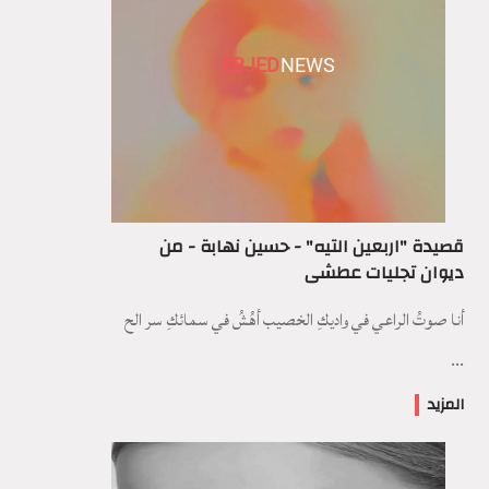
EBJED
NEWS
قصيدة "اربعين التيه" - حسين نهابة - من
ديوان تجليات عطشى
أنا صوتُ الراعي في واديكِ الخصيب أهُشُ في سمائكِ سر الح
...
المزيد