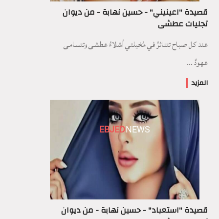
قصيدة "اعينيني" - حسين نهابة - من ديوان
تجليات عطشى
عند كل صباح تتناثرُ في مُخيلتي أشلاءُ عطشى وتتسامى
عهودٌ ...
المزيد
EBJED
NEWS
قصيدة "استعباد" - حسين نهابة - من ديوان