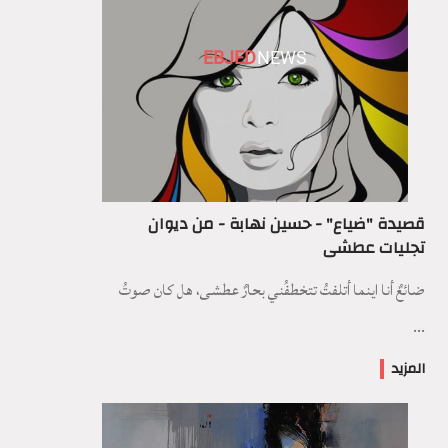
EBJED
NEWS
قصيدة "ضياع" - حسين نهابة - من ديوان
تجليات عطشى
ضائعٌ أنا اينما أتلفتُ تتخطفُني بحارٌ عطشى، هل كان صوتُ
...
المزيد