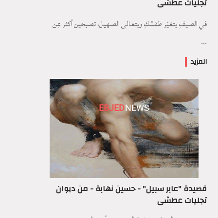
تجليات عطشى
في الصيفِ يتغيّر طقسُكِ ويتعالى الصهيل، تصبحين أكثر عِن
...
المزيد
EBJED
NEWS
قصيدة "عابر سبيل" - حسين نهابة - من ديوان
تجليات عطشى