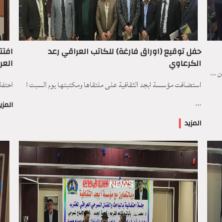
حفل توقيع (اوراق فارغة) للكاتب العراقي رعد
افتت
الكرعاوي
العر
 ...
استضافت مؤسسة ابجد الثقافية على ملتقاها ومكتبتها يوم السبت ا
احتفلت
...
المزي
المزيد
EBJED
NEWS