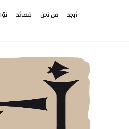
أبجد
من نحن
قصائد
نوّا