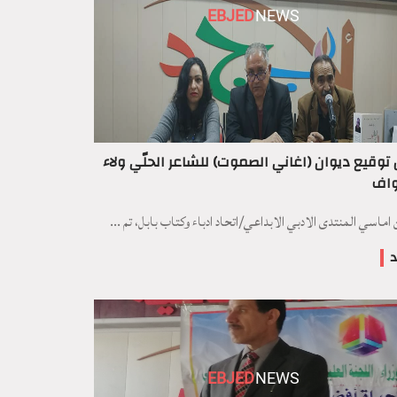
EBJED
NEWS
توقيع ديوان (اغاني الصموت) للشاعر الحلّي ولاء
واف
ماسي المنتدى الادبي الابداعي/اتحاد ادباء وكتاب بابل، تم ...
د
EBJED
NEWS