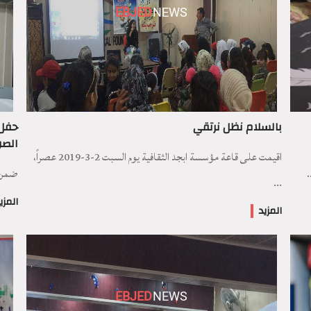
EBJED
NEWS
بالسلام نظل نرتقي
حفل 
الص
اقيمت على قاعة مؤسسة ابجد الثقافية يوم السبت 2-3-2019 عصراً،
.
ضمن ا
...
المزي
المزيد
EBJED
NEWS