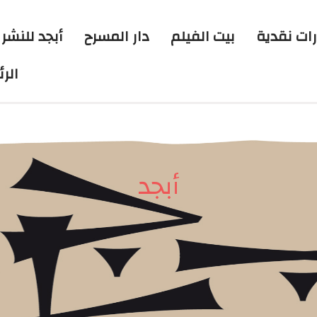
رات نقدية
بيت الفيلم
دار المسرح
أبجد للنشر 
الر
أبجد